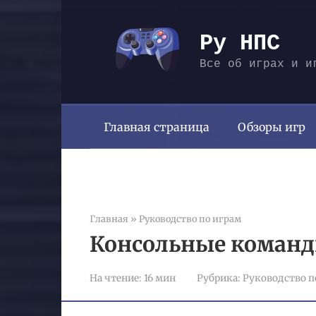
Перейти
к
Ру НПС
контенту
Все об играх и и
Главная страница
Обзоры игр
Главная
»
Руководство по играм
Консольные команд
На чтение:
16 мин
Рубрика:
Руководство п