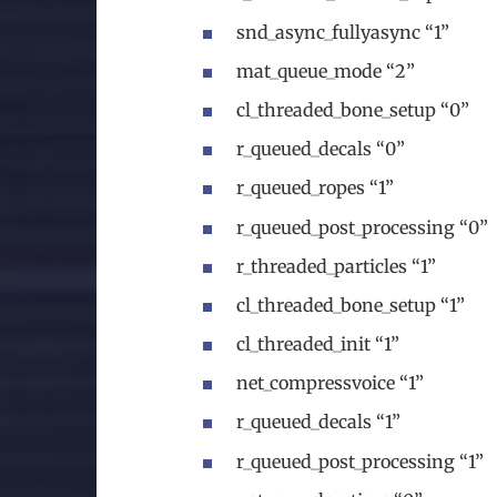
snd_async_fullyasync “1”
mat_queue_mode “2”
cl_threaded_bone_setup “0”
r_queued_decals “0”
r_queued_ropes “1”
r_queued_post_processing “0”
r_threaded_particles “1”
cl_threaded_bone_setup “1”
cl_threaded_init “1”
net_compressvoice “1”
r_queued_decals “1”
r_queued_post_processing “1”