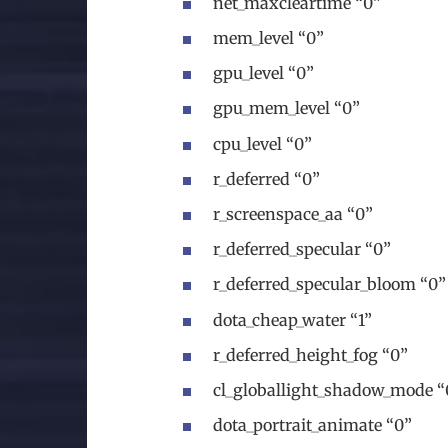
net_maxcleartime “0”
mem_level “0”
gpu_level “0”
gpu_mem_level “0”
cpu_level “0”
r_deferred “0”
r_screenspace_aa “0”
r_deferred_specular “0”
r_deferred_specular_bloom “0”
dota_cheap_water “1”
r_deferred_height_fog “0”
cl_globallight_shadow_mode “
dota_portrait_animate “0”