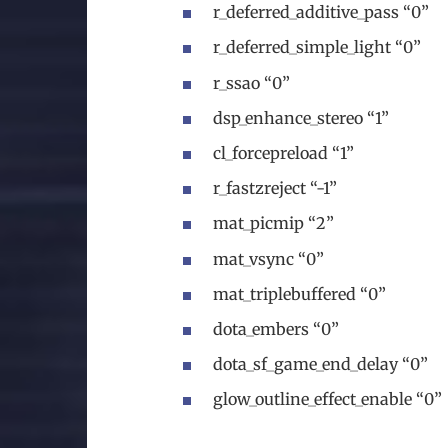
r_deferred_additive_pass “0”
r_deferred_simple_light “0”
r_ssao “0”
dsp_enhance_stereo “1”
cl_forcepreload “1”
r_fastzreject “-1”
mat_picmip “2”
mat_vsync “0”
mat_triplebuffered “0”
dota_embers “0”
dota_sf_game_end_delay “0”
glow_outline_effect_enable “0”