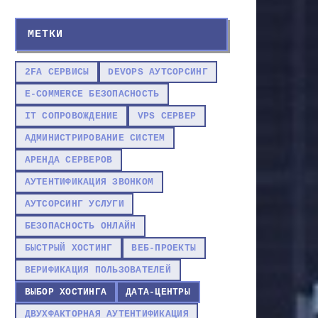
МЕТКИ
2FA СЕРВИСЫ
DEVOPS АУТСОРСИНГ
E-COMMERCE БЕЗОПАСНОСТЬ
IT СОПРОВОЖДЕНИЕ
VPS СЕРВЕР
АДМИНИСТРИРОВАНИЕ СИСТЕМ
АРЕНДА СЕРВЕРОВ
АУТЕНТИФИКАЦИЯ ЗВОНКОМ
АУТСОРСИНГ УСЛУГИ
БЕЗОПАСНОСТЬ ОНЛАЙН
БЫСТРЫЙ ХОСТИНГ
ВЕБ-ПРОЕКТЫ
ВЕРИФИКАЦИЯ ПОЛЬЗОВАТЕЛЕЙ
ВЫБОР ХОСТИНГА
ДАТА-ЦЕНТРЫ
ДВУХФАКТОРНАЯ АУТЕНТИФИКАЦИЯ