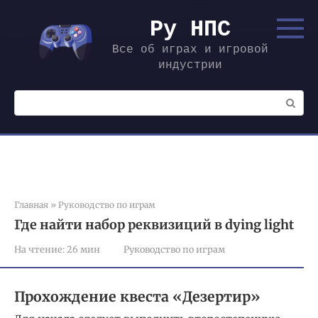
Перейти
к
Ру НПС
контенту
Все об играх и игровой
индустрии
Поиск:
Главная
»
Руководство по играм
Где найти набор реквизиций в dying light
На чтение:
26 мин
Руководство по играм
Прохождение квеста «Дезертир»