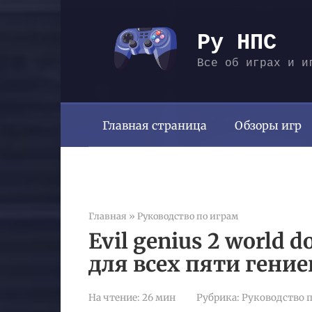
Перейти
к
Ру НПС
контенту
Все об играх и и
Главная страница
Обзоры игр
Главная
»
Руководство по играм
Evil genius 2 world 
для всех пяти гение
На чтение:
26 мин
Рубрика:
Руководство п