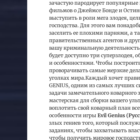
зачастую пародирует популярные
фильмов о Джеймсе Бонде и Остине
выступить в роли мега злодея, цел
господства. Для этого вам понадоб
заселить ее плохими парнями, а т
правительственных агентов и дру
вашу криминальную деятельность.
будет доступно три суперзлодея
и особенностями. Чтобы построит
проворачивать самые мерзкие дела 
уголках мира.Каждый хочет прави
GENIUS, одним из самых лучших с
задачи замечательного коварного 
мастерская для сборки вашего уль
воплотить свой коварный план вс
особенности игры
Evil Genius (Рус
злых гениев того, который послуж
заданиях, чтобы захватывать влас
чтобы получить мировое господство