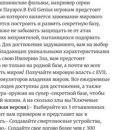
 шпионские фильмы, например серии
 Пауэрсе.В Evil Genius игрокам предстоит
ью которого является завоевание мирового
ится построить и развить секретную базу,
акже не забывать защищать ее от атак
гих неприятелей, пытающихся подорвать
 Для достижения задуманного, вам на выбор
, обладающих уникальными характеристиками
ь свою Империю Зла, вам предстоит
не только на родной базе, а почти во всех
ть миром! Получайте мировую власть с EVIL
имуляторов владения миром. Все ежедневные
злодея доступны для достижения, а также
тра-оружия на супер-секретной базе, чтобы
ей жизни. А на сколько злы вы?Ключевые
ская версия)
:- Выбирайте из 3 отъявленных
ит вам примером и представит вас в
ть.- Создавайте смертоносные устройства,
.- Создайте свое логово более чем с 300