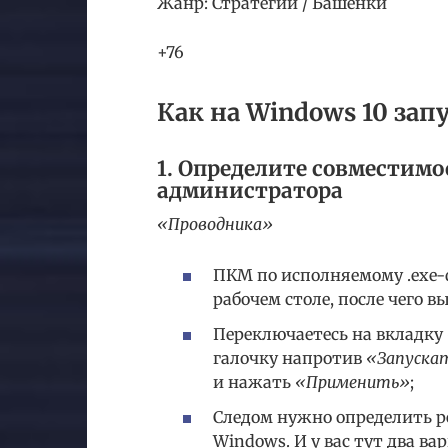
Жанр: Стратегии / Башенки
+76
Как на Windows 10 зап
1. Определите совместимо
администратора
«Проводника»
ПКМ по исполняемому .exe-
рабочем столе, после чего 
Переключаетесь на вкладку
галочку напротив
«Запуска
и нажать
«Применить»
;
Следом нужно определить 
Windows. И у вас тут два в