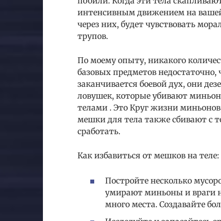
побили. Когда эти тела скапливают
интенсивным движением на вашей
через них, будет чувствовать мор
трупов.
По моему опыту, никакого количе
базовых предметов недостаточно, 
заканчивается боевой дух, они де
ловушек, которые убивают миньон
телами . Это Круг жизни миньонов, 
мешки для тела также сбивают с т
сработать.
Как избавиться от мешков на теле:
Постройте несколько мусор
умирают миньоны и враги н
много места. Создавайте бол