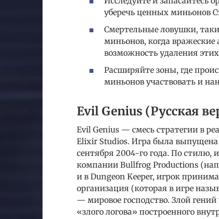
Исследуйте и запасайтесь о
уберечь ценных миньонов С
Смертельные ловушки, такие
миньонов, когда вражеские
возможность удаления этих
Расширяйте зоны, где проис
миньонов участвовать и нан
Evil Genius (Русская ве
Evil Genius — смесь стратегии в р
Elixir Studios. Игра была выпущен
сентября 2004-го года. По стилю,
компании Bullfrog Productions (нап
и в Dungeon Keeper, игрок принимае
организация (которая в игре назыв
— мировое господство. Злой гений 
«злого логова» построенного внут