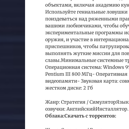
объектами, включая академию кун
Используйте гениальные ловушки и
поиздеваться над ряженными пра
вашими любимчиками, чтобы обуча
экспериментальные программы ис
оружия, и участие в интернацион
приспешников, чтобы патрулирова
выполнять жуткие миссии для пов
славы.Минимальные системные т
Операционная система: Windows 95 / 
Pentium III 800 МГц- Оперативная 
видеопамяти- Звуковая карта: совм
жестком диске: 2 Гб
Жанр: Стратегия / СимуляторЯзык
озвучки: АнглийскийИнсталлятор. В
Облака:
Скачать с торрентов: