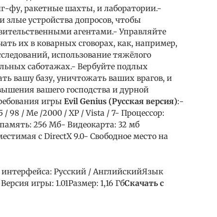
г-фу, ракетные шахты, и лаборатории.-
 злые устройства допросов, чтобы
вительственными агентами.- Управляйте
ть их в коварных сговорах, как, например,
следований, использование тяжёлого
альных саботажах.- Вербуйте подлых
ть вашу базу, уничтожать ваших врагов, и
ышения вашего господства и дурной
ребования игры
Evil Genius (Русская версия)
:-
98 / Me /2000 / XP / Vista / 7- Процессор:
память: 256 Мб- Видеокарта: 32 мб
естимая с DirectX 9.0- Свободное место на
 интерфейса: Русский / АнглийскийЯзык
ерсия игры: 1.01Размер: 1,16 Гб
Скачать с