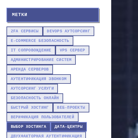
МЕТКИ
2FA СЕРВИСЫ
DEVOPS АУТСОРСИНГ
E-COMMERCE БЕЗОПАСНОСТЬ
IT СОПРОВОЖДЕНИЕ
VPS СЕРВЕР
АДМИНИСТРИРОВАНИЕ СИСТЕМ
АРЕНДА СЕРВЕРОВ
АУТЕНТИФИКАЦИЯ ЗВОНКОМ
АУТСОРСИНГ УСЛУГИ
БЕЗОПАСНОСТЬ ОНЛАЙН
БЫСТРЫЙ ХОСТИНГ
ВЕБ-ПРОЕКТЫ
ВЕРИФИКАЦИЯ ПОЛЬЗОВАТЕЛЕЙ
ВЫБОР ХОСТИНГА
ДАТА-ЦЕНТРЫ
ДВУХФАКТОРНАЯ АУТЕНТИФИКАЦИЯ