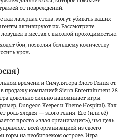
ружием дальнего боя, которое поможет
тражей от повреждений.
 как лазерная стена, могут убивать ваших
 агенты активируют их. Рассмотрите
 ловушек в местах с высокой проходимостью.
ходят бои, позволяя большему количеству
осить урон.
рсия)
еальном времени и Симулятора Злого Гения от
а в продажу компанией Sierra Entertainment 28
 игра довольно сильно напоминает игры
ример, Dungeon Keeper и Theme Hospital). Как
т роль злодея — злого гения. Его (или её)
ается просто «злая организация»), чья цель
управляет всей организацией из своего
ри горы на необитаемом острове. Игра