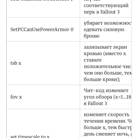
соответствующий
перк в Fallout 3
убирает возможность
SetPCCanUsePowerArmor 0
одевать силовую
броню
заляпывает экран
кровью (вместо х
ставьте
tsb x
положительное число,
чем оно больше, тем
больше крови);
Чит-код изменяет
fov x
угол обзора (х=1…180)
в Fallout 3
изменяет скорость
течения времени. Чем
больше х, тем быстрее
день сменяет ночь, а
set timescale to х