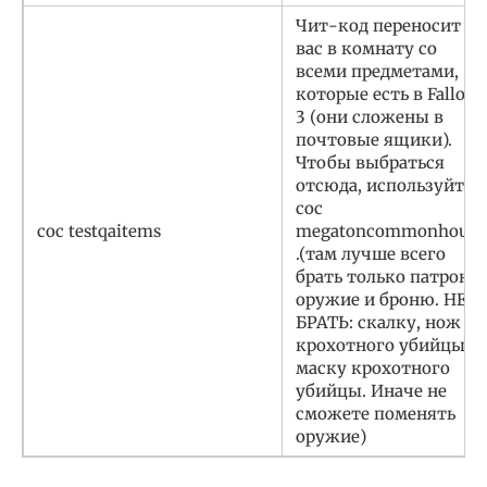
Чит-код переносит
вас в комнату со
всеми предметами,
которые есть в Fallout
3 (они сложены в
почтовые ящики).
Чтобы выбраться
отсюда, используйте
coc
coc testqaitems
megatoncommonhouse
.(там лучше всего
брать только патроны
оружие и броню. НЕ
БРАТЬ: скалку, нож
крохотного убийцы,
маску крохотного
убийцы. Иначе не
сможете поменять
оружие)