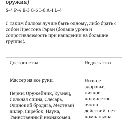
оружия)
S-4 P-4 E-3 C-6 I-6 A-1 L-4
С таким билдом лучше быть одному, либо брать с
собой Престона Гарви (больше урона и
сопротивляемость при нападении на большие
группы).
Достоинства
Недостатки
Мастер на все руки.
Низкое
здоровье,
низкое
Перки: Оружейник, Кузнец,
количество
Сильная спина, Слесарь,
очков
Одинокий бродяга, Местный
действий, нет
дилер, Скребок, Наука,
компаньона.
Таинственный незнакомец.