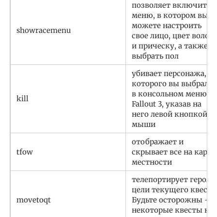
позволяет включить
меню, в котором вы
можете настроить
showracemenu
свое лицо, цвет волос
и прическу, а также
выбрать пол
убивает персонажа,
которого вы выбрали
в консольном меню
kill
Fallout 3, указав на
него левой кнопкой
мыши
отображает и
tfow
скрывает все на карте
местности
телепортирует героя 
цели текущего квеста
movetoqt
Будьте осторожны —
некоторые квесты не