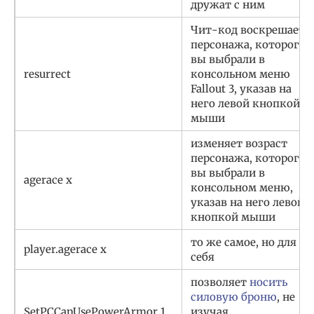
дружат с ним
Чит-код воскрешает
персонажа, которого
вы выбрали в
resurrect
консольном меню
Fallout 3, указав на
него левой кнопкой
мыши
изменяет возраст
персонажа, которого
вы выбрали в
agerace х
консольном меню,
указав на него левой
кнопкой мыши
то же самое, но для
player.agerace х
себя
позволяет
носить
силовую броню
, не
SetPCCanUsePowerArmor 1
изучая