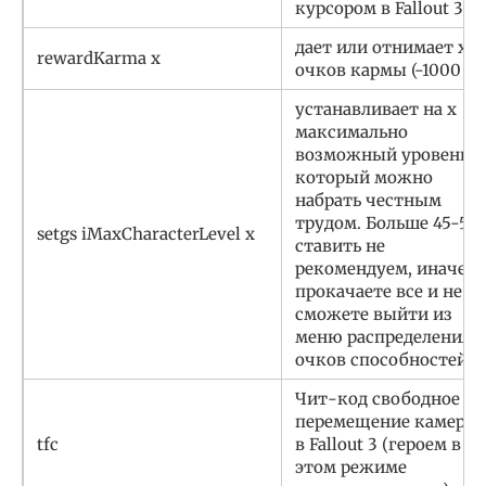
курсором в Fallout 3
дает или отнимает х
rewardKarma х
очков кармы (-1000
устанавливает на х
максимально
возможный уровень,
который можно
набрать честным
трудом. Больше 45-50
setgs iMaxCharacterLevel х
ставить не
рекомендуем, иначе
прокачаете все и не
сможете выйти из
меню распределения
очков способностей
Чит-код свободное
перемещение камеры
tfc
в Fallout 3 (героем в
этом режиме