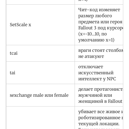
Чит-код изменяет
размер любого
предмета или героя в
SetScale x
Fallout 3 под курсором
(х=-10…10, по
умолчанию х=1)
враги стоят столбом и
tcai
не атакуют
отключает
tai
искусственный
интеллект у NPC
делает протагониста
sexchange male или female
мужчиной или
женщиной в Fallout 3
убивает все живое и
роботизированное в
текущей локации.