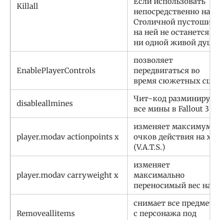
Если использовать
Killall
непосредственно на
Столичной пустоши,
на ней не останется
ни одной живой души
позволяет
EnablePlayerControls
передвигаться во
время сюжетных сцен
Чит-код разминирует
disableallmines
все мины в Fallout 3
изменяет максимум
player.modav actionpoints х
очков действия на х
(V.A.T.S.)
изменяет
player.modav carryweight х
максимально
переносимый вес на х
снимает все предметы
Removeallitems
с персонажа под