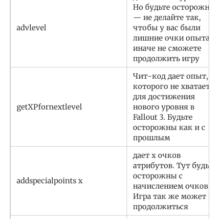
Но будьте осторожны
— не делайте так,
advlevel
чтобы у вас были
лишние очки опыта
иначе не сможете
продолжить игру
Чит-код дает опыт,
которого не хватает
для достижения
getXPfornextlevel
нового уровня в
Fallout 3. Будьте
осторожны как и с
прошлым
дает х очков
атрибутов. Тут будьте
осторожны с
addspecialpoints х
начислением очков.
Игра так же может не
продолжиться