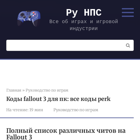
Перейти
к
Ру НПС
контенту
Все об играх и игровой
индустрии
Поиск:
Главная
»
Руководство по играм
Коды fallout 3 для пк: все коды perk
На чтение:
19 мин
Руководство по играм
Полный список различных читов на
Fallout 3