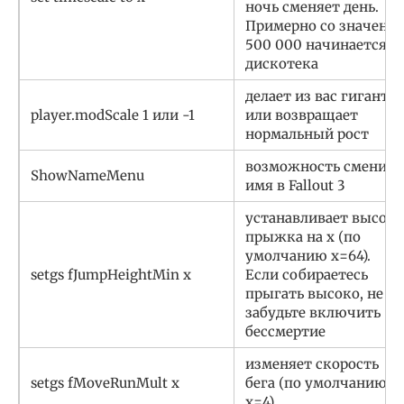
ночь сменяет день.
Примерно со значени
500 000 начинается
дискотека
делает из вас гиганта
player.modScale 1 или -1
или возвращает
нормальный рост
возможность сменить
ShowNameMenu
имя в Fallout 3
устанавливает высоту
прыжка на х (по
умолчанию х=64).
setgs fJumpHeightMin х
Если собираетесь
прыгать высоко, не
забудьте включить
бессмертие
изменяет скорость
setgs fMoveRunMult х
бега (по умолчанию
х=4)