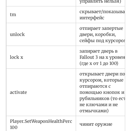
управлять нельзя)
скрывает/показывает
tm
интерфейс
отпирает запертые
unlock
двери, коробки,
сейфы под курсором
запирает дверь в
lock x
Fallout 3 на x уровень
(где х от 1 до 100)
открывает двери под
курсором, которые
отпираются с
activate
помощью кнопок и
рубильников (то есть
не ключами и не
отмычками)
Player.SetWeaponHealthPerc
чинит оружие
100