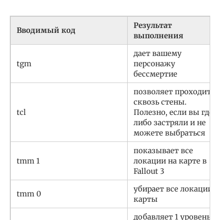
Результат
Вводимый код
выполнения
дает вашему
tgm
персонажу
бессмертие
позволяет проходить
сквозь стены.
tcl
Полезно, если вы где-
либо застряли и не
можете выбраться
показывает все
tmm 1
локации на карте в
Fallout 3
убирает все локации с
tmm 0
карты
добавляет 1 уровень.