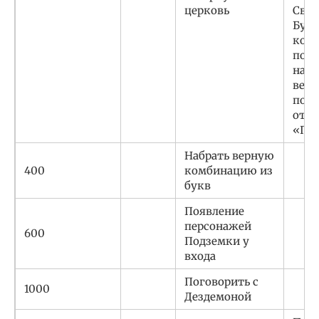
церковь
Своб
Букв
кот
попа
на э
веро
пом
отыс
«Под
Набрать верную
400
комбинацию из
букв
Появление
персонажей
600
Подземки у
входа
Поговорить с
1000
Дездемоной