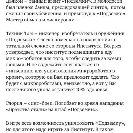
Дьякон – тайный агент «Подземки». В молодости
был членом банды, преследовавшей синтов, потом
сменил свои убеждения, и примкнул к «Подземке».
Мастер обмана и маскировки.
Техник Том – инженер, изобретатель и оружейник
«Подземки». Слегка помешан на подозрениях о
тотальной слежке со стороны Института. Всерьез
утверждает, что институт подмешивает в еду
микро-роботов для того, чтобы следить за всеми
людьми. И не вздумайте соглашаться на
«инъекцию для уничтожения микророботов в
крови», которую он Вам предложит сделать! Что
будет с микророботами, неизвестно, а вот у Вас
после такого укола останется 10% здоровья.
Глория – синт-боец. Погибает во время нападения
«Братства стали» на штаб «Подземки».
В игре есть возможность уничтожить «Подземку»,
но для этого надо играть за Институт. В таком