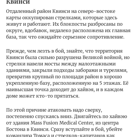
Квинси
Отдаленный район Квинси на северо-востоке
карты оккупирован стрелками, которые здесь
живут и работают. Их блокпосты разбросаны по
округе, вдобавок, недалеко расположена их главная
база, так что ожидайте серьезное сопротивление.
Прежде, чем лезть в бой, знайте, что территория
Квинси была сильно разрушена Великой войной, но
стрелки навели мосты между малоэтажными
зданиями, закрыли подходы заборами и турелями,
превратив крупный по площади район в хорошо
укрепленную базу, расположенную на 5 этажах. Её
наивысшая точка доходит до хайвэя, и в каждом
доме может кто-то прятаться.
По этой причине атаковать надо сверху,
постепенно спускаясь вниз. Двигайтесь по хайвэю
от здания Mass Fusion Medical Center, из центра
Бостона в Квинси. Сразу вступайте в бой, убейте
командира Томаса и стрелков-капитанов как