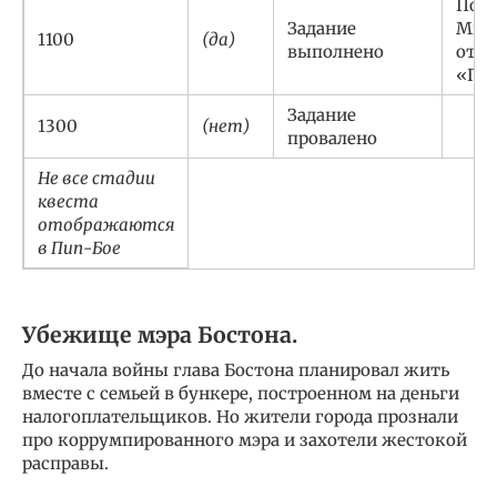
Полу
Задание
Мне 
1100
(да)
выполнено
отыс
«Под
Задание
1300
(нет)
провалено
Не все стадии
квеста
отображаются
в Пип-Бое
Убежище мэра Бостона.
До начала войны глава Бостона планировал жить
вместе с семьей в бункере, построенном на деньги
налогоплательщиков. Но жители города прознали
про коррумпированного мэра и захотели жестокой
расправы.