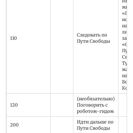
Инс
мне
«По
но е
найт
лишь
Следовать по
110
заце
Пути Свободы
«Сле
Пут
Своб
Тур
мар
начи
Бост
Ком
(необязательно)
120
Поговорить с
роботом-гидом
Идти дальше по
200
Пути Свободы