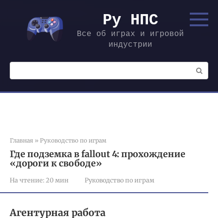
Перейти
к
Ру НПС
контенту
Все об играх и игровой
индустрии
Поиск:
Главная
»
Руководство по играм
Где подземка в fallout 4: прохождение
«дороги к свободе»
На чтение:
20 мин
Руководство по играм
Агентурная работа