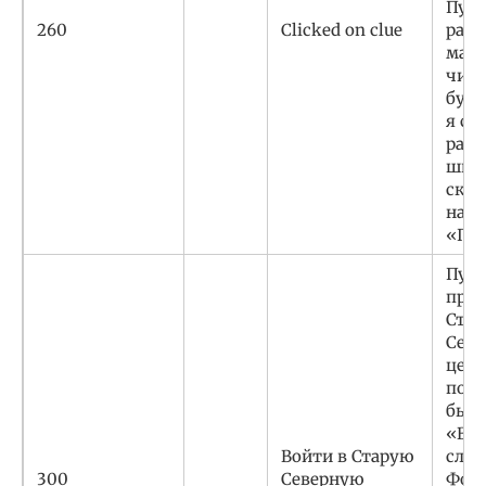
Пут
260
Clicked on clue
расс
марк
числ
букв
я су
разг
шиф
скор
найд
«По
Путь
прив
Стар
Севе
церк
подс
было
«В к
Войти в Старую
след
300
Северную
Фон