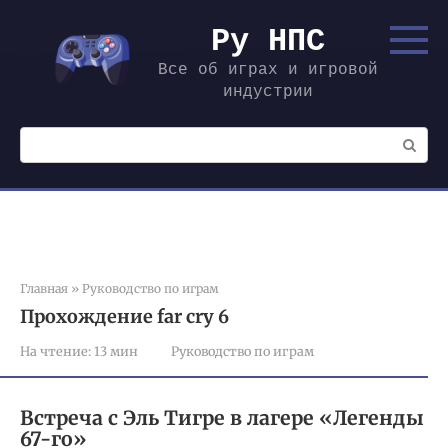
Перейти
к
Ру НПС
контенту
Все об играх и игровой
индустрии
Поиск:
Главная
»
Руководство по играм
Прохождение far cry 6
На чтение:
13 мин
Руководство по играм
Встреча с Эль Тигре в лагере «Легенды
67-го»