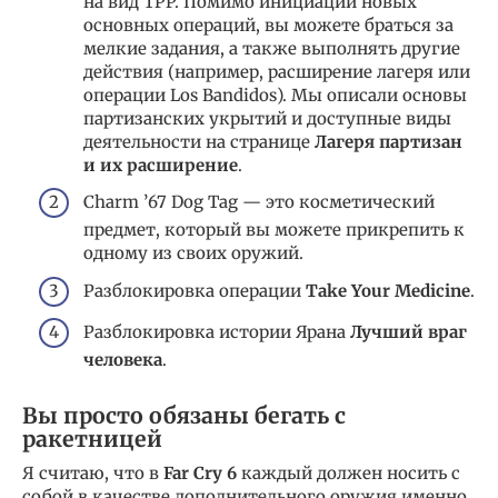
на вид TPP. Помимо инициации новых
основных операций, вы можете браться за
мелкие задания, а также выполнять другие
действия (например, расширение лагеря или
операции Los Bandidos). Мы описали основы
партизанских укрытий и доступные виды
деятельности на странице
Лагеря партизан
и их расширение
.
Charm ’67 Dog Tag — это косметический
предмет, который вы можете прикрепить к
одному из своих оружий.
Разблокировка операции
Take Your Medicine
.
Разблокировка истории Ярана
Лучший враг
человека
.
Вы просто обязаны бегать с
ракетницей
Я считаю, что в
Far Cry 6
каждый должен носить с
собой в качестве дополнительного оружия именно