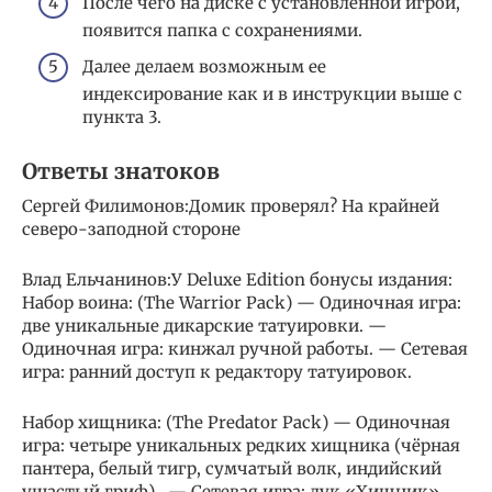
После чего на диске с установленной игрой,
появится папка с сохранениями.
Далее делаем возможным ее
индексирование как и в инструкции выше с
пункта 3.
Ответы знатоков
Сергей Филимонов:Домик проверял? На крайней
северо-заподной стороне
Влад Ельчанинов:У Deluxe Edition бонусы издания:
Набор воина: (The Warrior Pack) — Одиночная игра:
две уникальные дикарские татуировки. —
Одиночная игра: кинжал ручной работы. — Сетевая
игра: ранний доступ к редактору татуировок.
Набор хищника: (The Predator Pack) — Одиночная
игра: четыре уникальных редких хищника (чёрная
пантера, белый тигр, сумчатый волк, индийский
ушастый гриф) . — Сетевая игра: лук «Хищник» .