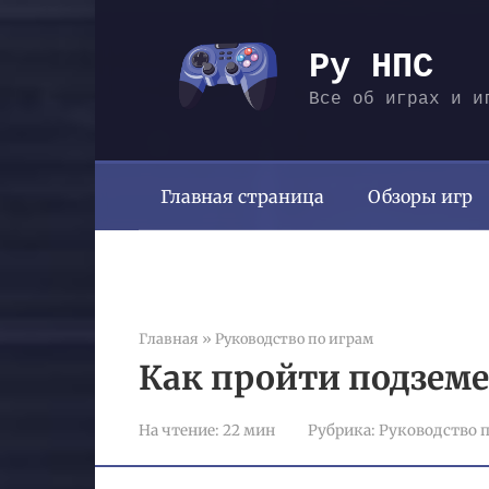
Перейти
к
Ру НПС
контенту
Все об играх и и
Главная страница
Обзоры игр
Главная
»
Руководство по играм
Как пройти подземе
На чтение:
22 мин
Рубрика:
Руководство п