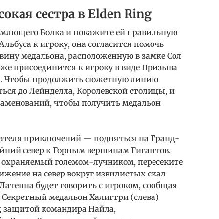
окая сестра в Elden Ring
емлющего Волка и покажите ей правильную
Альбуса к игроку, она согласится помочь
ину медальона, расположенную в замке Сол
кже присоединится к игроку в виде Призыва
к. Чтобы продолжить сюжетную линию
ься до Лейнделла, Королевской столицы, и
наменований, чтобы получить медальон
ателя приключений — подняться на Гранд-
айний север к Горным вершинам Гигантов.
, охраняемый големом-лучником, пересеките
ижение на север вокруг извилистых скал
Латенна будет говорить с игроком, сообщая
. Секретный медальон Халигтри (слева)
д защитой командира Найла,