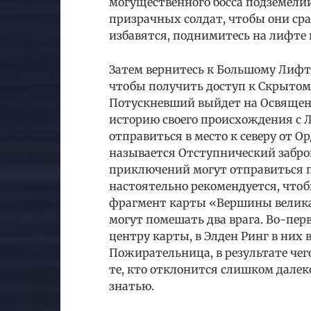
могущественного босса подземелий
призрачных солдат, чтобы они сраж
избавятся, поднимитесь на лифте 
Затем вернитесь к Большому Лифт
чтобы получить доступ к Скрытому
Потускневший выйдет на Освященн
историю своего происхождения с Л
отправиться в место к северу от 
называется Отступнический забро
приключений могут отправиться пр
настоятельно рекомендуется, чтоб
фрагмент карты «Вершины великано
могут помешать два врага. Во-пер
центру карты, в Элден Ринг в них
Пожирательница, в результате чег
те, кто отклонится слишком далек
знатью.