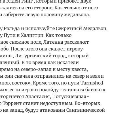
 в Элден Ринг , который призовет двух
ались на его стороне. Как только от него
и заберите левую половину медальона.
у Рольда и используйте Секретный Медальон,
 Пути к Халигтри. Как только
ое снежное поле, Латенна расскажет
обо. После этого она скажет игроку
Ордины, Литургический город, который
шенный. В то время как искатели
ямо на северо-запад к месту квеста,
ы они сначала отправились на север и взяли
в, восток». Кроме того, по пути Tarnished
вых, если игроки подойдут слишком близко к
 вторгнется Анастасия, Потускневшая-
о Торрент станет недоступным. Во-вторых,
о на запад, будут атакованы Сангвинической