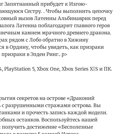
инг Запятнанный прибудет к Изгою-
ающуюся Сестру. . Чтобы выполнить цепочку
ховный вызов Латенны Альбинаврик перед
иалога Латенна поблагодарит главного героя
Кузнечным камнем мрачного древнего дракона.
рах рядом с Лобо обратно в Хижину
я в Ордину, чтобы увидеть, как призраки
призраки в Элден Ринг.. p>
, PlayStation 5, Xbox One, Xbox Series X|S и ПК.
рытия секретов на острове «Драконий
сь с разрушенными стражами острова. Вы
танками и прочесть запись каждой модели.
обных останков. Воспользуйтесь нашей
и получить достижение «Бесполезные