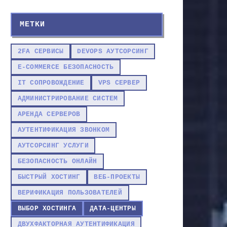
МЕТКИ
2FA СЕРВИСЫ
DEVOPS АУТСОРСИНГ
E-COMMERCE БЕЗОПАСНОСТЬ
IT СОПРОВОЖДЕНИЕ
VPS СЕРВЕР
АДМИНИСТРИРОВАНИЕ СИСТЕМ
АРЕНДА СЕРВЕРОВ
АУТЕНТИФИКАЦИЯ ЗВОНКОМ
АУТСОРСИНГ УСЛУГИ
БЕЗОПАСНОСТЬ ОНЛАЙН
БЫСТРЫЙ ХОСТИНГ
ВЕБ-ПРОЕКТЫ
ВЕРИФИКАЦИЯ ПОЛЬЗОВАТЕЛЕЙ
ВЫБОР ХОСТИНГА
ДАТА-ЦЕНТРЫ
ДВУХФАКТОРНАЯ АУТЕНТИФИКАЦИЯ