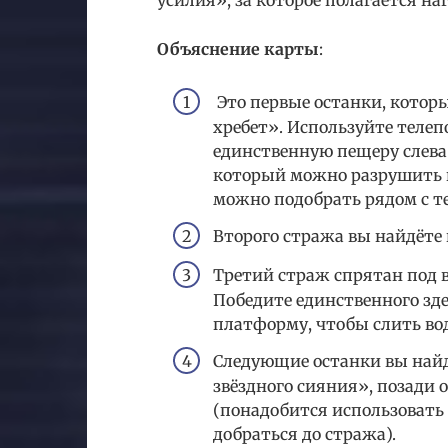
усилия», за которое полагается на
Объяснение карты
:
Это первые останки, котор
хребет». Используйте телеп
единственную пещеру слева 
который можно разрушить п
можно подобрать рядом с т
Второго стража вы найдёте 
Третий страж спрятан под в
Победите единственного зд
платформу, чтобы слить вод
Следующие останки вы най
звёздного сияния», позади
(понадобится использовать 
добраться до стража).