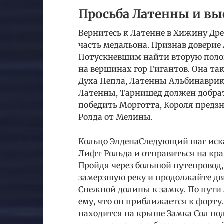
Просьба Латенны и выс
Вернитесь к Латенне в Хижину Др
часть медальона. Признав доверие 
Потускневшим найти вторую полов
на вершинах гор Гигантов. Она та
Духа Пепла, Латенны Альбинаври
Латенны, Тарнишед должен добрат
победить Морготта, Короля предз
Ролда от Мелины.
Кольцо ЭлденаСледующий шаг иск
Лифт Рольда и отправиться на кр
Пройдя через большой путепровод
замерзшую реку и продолжайте дв
Снежной долины к замку. По пути 
ему, что он приближается к форту
находится на крыше Замка Сол по