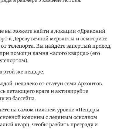
града в размере 5 камней Истока.
ые вы можете найти в локации «Драконий
орт к Дереву вечной мерзлоты и осмотрите
от телепорта. Вы найдёте запертый проход,
ри помощи камня «алого кварца» (его
елепортом).
в этой же пещере.
одой, недалеко от статуи семи Архонтов.
есь летающего врага и активируйте
у из бассейна.
дете на самом нижнем уровне «Пещеры
 основной колонны с ледяным осколком
алый кварц, чтобы разбить преграду и