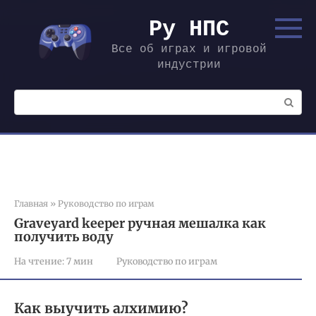
Перейти
к
Ру НПС
контенту
Все об играх и игровой
индустрии
Поиск:
Главная
»
Руководство по играм
Graveyard keeper ручная мешалка как
получить воду
На чтение:
7 мин
Руководство по играм
Как выучить алхимию?