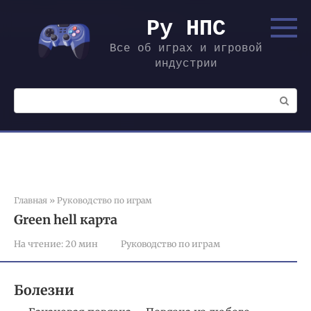
Перейти
к
Ру НПС
контенту
Все об играх и игровой
индустрии
Поиск:
Главная
»
Руководство по играм
Green hell карта
На чтение:
20 мин
Руководство по играм
Болезни