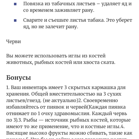
Повязка из табачных листьев – удаляет яд и
со временем заживляет рану.
Сварите и съешьте листья табака. Это уберет
яд, но не залечит рану.
Черви
Вы можете использовать иглы из костей
животных, рыбных костей или хвоста ската.
Бонусы
1. Ваш инвентарь имеет 3 скрытых кармашка для
хранения. Общей вместительностью на 3 сухих
листьев/гнезд. (не актуально)2. Своевременно
избавляйтесь от пиявок и червей(Каждая пиявка
отнимает по 1 очку здравомыслия. Каждый червь
по 3).3. Рыбы — источник рыбных костей, которые
имеют то же применение, что и костные иглы.4.
Висящие высоко фрукты можно сбивать, такие как