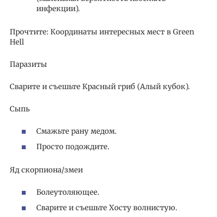
инфекции).
Прочтите: Координаты интересных мест в Green
Hell
Паразиты
Сварите и съешьте Красный гриб (Алый кубок).
Сыпь
Смажьте рану медом.
Просто подождите.
Яд скорпиона/змеи
Болеутоляющее.
Сварите и съешьте Хосту волнистую.