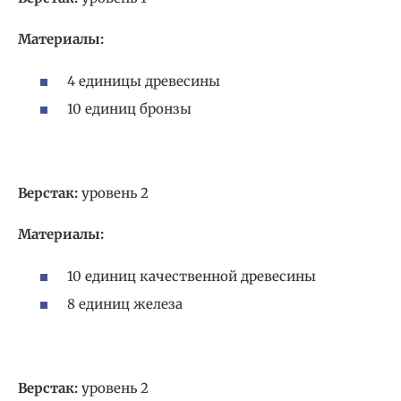
Материалы:
4 единицы древесины
10 единиц бронзы
Верстак:
уровень 2
Материалы:
10 единиц качественной древесины
8 единиц железа
Верстак:
уровень 2