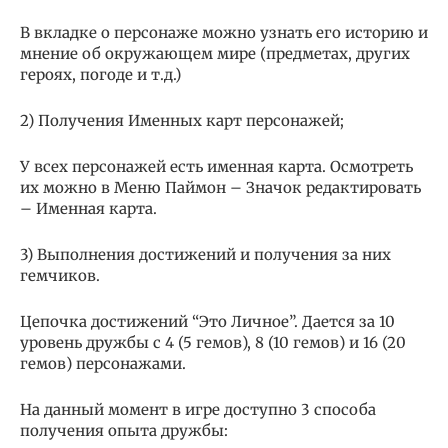
В вкладке о персонаже можно узнать его историю и
мнение об окружающем мире (предметах, других
героях, погоде и т.д.)
2) Получения Именных карт персонажей;
У всех персонажей есть именная карта. Осмотреть
их можно в Меню Паймон – Значок редактировать
– Именная карта.
3) Выполнения достижений и получения за них
гемчиков.
Цепочка достижений “Это Личное”. Дается за 10
уровень дружбы с 4 (5 гемов), 8 (10 гемов) и 16 (20
гемов) персонажами.
На данный момент в игре доступно 3 способа
получения опыта дружбы: