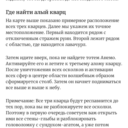
Где найти алый кварц
На карте выше показано примерное расположение
всех трех кварцев. Далее мы укажем их точное
местоположение. Первый находится рядом с
отключенным стражем руин. Второй лежит рядом
с областью, где находится лавачурл.
Затем идите вверх, пока не найдете тотем Анемо.
Активируйте его и летите к третьему алому кварцу.
После уничтожения всех осколков и активации
всех сфер в центре области волшебным образом
сформируется столб. Затем он начнет подниматься
все выше и выше к небу.
Примечание: Все три кварца будут респавнится до
тех пор, пока вы не разблокируете все осколки.
Поэтому в первую очередь советуем вам открыть
ими все стены-глыбы и разблокировать
головоломку с сундуком-агатом, а уже потом