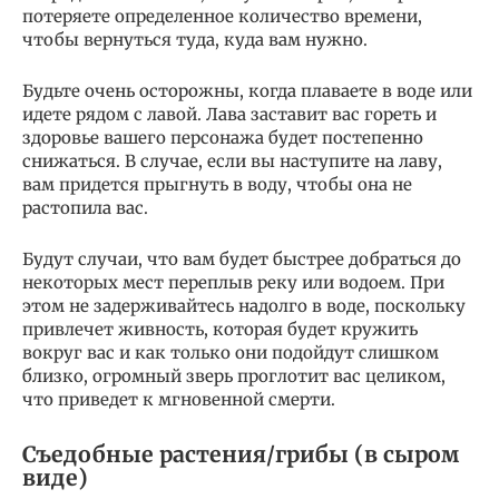
потеряете определенное количество времени,
чтобы вернуться туда, куда вам нужно.
Будьте очень осторожны, когда плаваете в воде или
идете рядом с лавой. Лава заставит вас гореть и
здоровье вашего персонажа будет постепенно
снижаться. В случае, если вы наступите на лаву,
вам придется прыгнуть в воду, чтобы она не
растопила вас.
Будут случаи, что вам будет быстрее добраться до
некоторых мест переплыв реку или водоем. При
этом не задерживайтесь надолго в воде, поскольку
привлечет живность, которая будет кружить
вокруг вас и как только они подойдут слишком
близко, огромный зверь проглотит вас целиком,
что приведет к мгновенной смерти.
Съедобные растения/грибы (в сыром
виде)