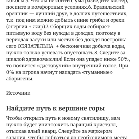
кокосы.5. Что бы не сойти с ума разведите костер,
поспите в комфортных условиях.6. Бразильский
орешник — лучший друг, в долгих путешествиях,
т.к. под ним можно добыть синие грибы и орехи
(энергия + жир).7. Сборщик воды собирает
питьевую воду без нужды в дождях, поэтому в
периодах засухи или местах без дождя постройка
сего ОБЯЗАТЕЛЬНА. + бесконечная добыча воды,
нужно только успевать опустошать.8. Следите за
шкалой здравомыслия! Если она упадет ниже 50%,
то появится «даставучий» внутренний голос. При
0% на игрока начнут нападать «туманные»
аборигены.
Источник
Найдите путь к вершине горы
Чтобы открыть путь к новому святилищу, вам
нужно будет уничтожить парящий кристалл,
отыскав алый кварц. Следуйте за маркером
задания, чтобы добраться до необходимого места.