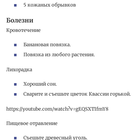
5 кожаных обрывков
Болезни
Кровотечение
Банановая повязка.
Повязка из любого растения.
Лихорадка
Хороший сон.
Сварите и съешьте цветок Квассии горькой.
https://youtube.com/watch?v=gEQSXTIfmY8
Пищевое отравление
Съешьте древесный уголь.