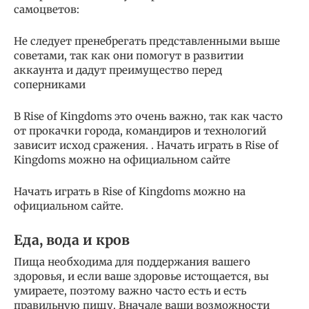
самоцветов:
Не следует пренебрегать представленными выше
советами, так как они помогут в развитии
аккаунта и дадут преимущество перед
соперниками
В Rise of Kingdoms это очень важно, так как часто
от прокачки города, командиров и технологий
зависит исход сражения. . Начать играть в Rise of
Kingdoms можно на официальном сайте
Начать играть в Rise of Kingdoms можно на
официальном сайте.
Еда, вода и кров
Пища необходима для поддержания вашего
здоровья, и если ваше здоровье истощается, вы
умираете, поэтому важно часто есть и есть
правильную пищу. Вначале ваши возможности