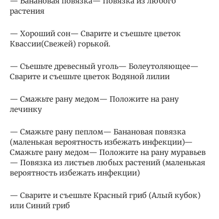
— Банановая повязка— Повязка из любого
растения
— Хороший сон— Сварите и съешьте цветок
Квассии(Свежей) горькой.
— Съешьте древесный уголь— Болеутоляющее—
Сварите и съешьте цветок Водяной лилии
— Смажьте рану медом— Положите на рану
лечинку
— Смажьте рану пеплом— Банановая повязка
(маленькая вероятность избежать инфекции)—
Смажьте рану медом— Положите на рану муравьев
— Повязка из листьев любых растений (маленькая
вероятность избежать инфекции)
— Сварите и съешьте Красный гриб (Алый кубок)
или Синий гриб