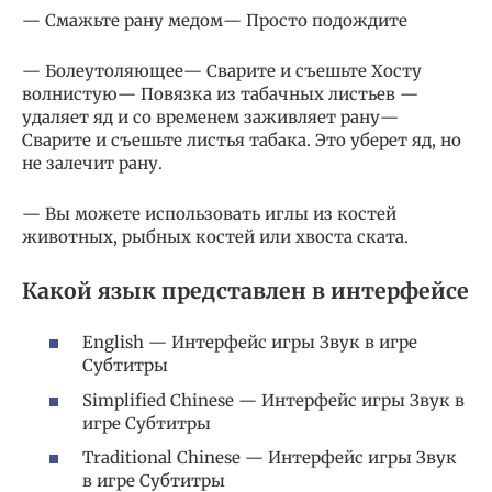
— Смажьте рану медом— Просто подождите
— Болеутоляющее— Сварите и съешьте Хосту
волнистую— Повязка из табачных листьев —
удаляет яд и со временем заживляет рану—
Сварите и съешьте листья табака. Это уберет яд, но
не залечит рану.
— Вы можете использовать иглы из костей
животных, рыбных костей или хвоста ската.
Какой язык представлен в интерфейсе
English — Интерфейс игры Звук в игре
Субтитры
Simplified Chinese — Интерфейс игры Звук в
игре Субтитры
Traditional Chinese — Интерфейс игры Звук
в игре Субтитры