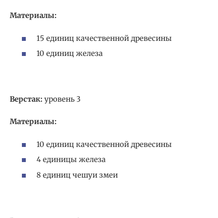
Материалы:
15 единиц качественной древесины
10 единиц железа
Верстак:
уровень 3
Материалы:
10 единиц качественной древесины
4 единицы железа
8 единиц чешуи змеи