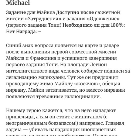
Michael
Задание для
Майкла
Доступно после
сюжетной
миссии «Затруднения» и задания «Одолжение»
(первого задания Тони)
Необходимо ли для 100%:
Нет
Награда:
–
Синий знак вопроса появится на карте и радаре
после выполнения первой совместной миссии
Майкла и Франклина и успешного завершения
первого задания Тони. На площади Легион
интеллигентного вида человек собирает подписи за
легализацию марихуаны. Тут же он предложит
проходящему мимо Майклу «косячок», обещая
нирвану. Майки затягивается, но вместо нирваны
появляются тревожные галлюцинации.
Нашему герою кажется, что на него нападают
пришельцы, а сам он стоит с миниганом (с
неограниченным боезапасом!) наперевес. Главная
задача — убивать нападающих инопланетных
существ, не давая им приблизиться. Иначе они