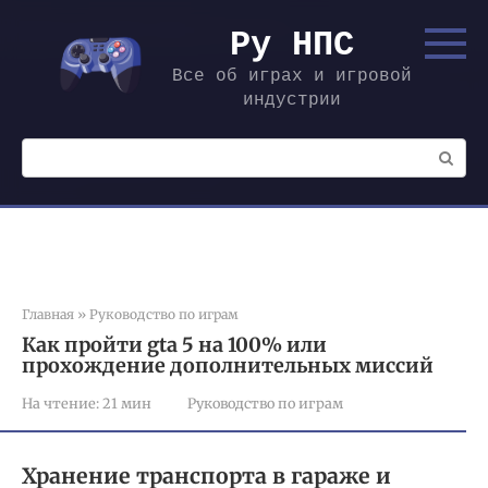
Перейти
к
Ру НПС
контенту
Все об играх и игровой
индустрии
Поиск:
Главная
»
Руководство по играм
Как пройти gta 5 на 100% или
прохождение дополнительных миссий
На чтение:
21 мин
Руководство по играм
Хранение транспорта в гараже и