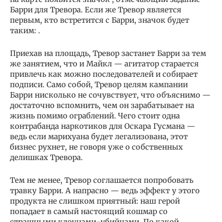
Барри для Тревора. Если же Тревор является
первым, кто встретится с Барри, значок будет
таким: .
Приехав на площадь, Тревор застанет Барри за тем
же занятием, что и Майкл — агитатор старается
привлечь как можно последователей и собирает
подписи. Само собой, Тревор целям кампании
Барри нисколько не сочувствует, что объяснимо —
достаточно вспомнить, чем он зарабатывает на
жизнь помимо ограблений. Чего стоит одна
контрабанда наркотиков для Оскара Гусмана —
ведь если марихуана будет легализована, этот
бизнес рухнет, не говоря уже о собственных
делишках Тревора.
Тем не менее, Тревор соглашается попробовать
травку Барри. А напрасно — ведь эффект у этого
продукта не слишком приятный: наш герой
попадает в самый настоящий кошмар со
страшными клоунами-убийцами. По какой