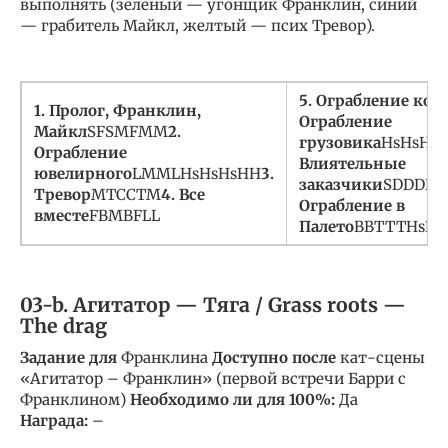
выполнять (зеленый — угонщик Франклин, синий
— грабитель Майкл, желтый — псих Тревор).
5. Ограбление кор
1. Пролог, Франклин,
Ограбление
Майкл
S
F
S
M
F
M
M
2.
грузовика
Hs
Hs
Hs
H
Ограбление
Влиятельные
ювелирного
L
M
M
L
Hs
Hs
Hs
H
H
3.
заказчики
S
D
D
D
L
L
Тревор
M
T
C
C
T
M
4. Все
Ограбление в
вместе
F
B
M
B
F
L
L
Палето
B
B
T
T
T
Hs
Hs
03-b. Агитатор — Тяга / Grass roots —
The drag
Задание для
Франклина
Доступно после
кат-сцены
«Агитатор – Франклин» (первой встречи Барри с
Франклином)
Необходимо ли для 100%:
Да
Награда:
–