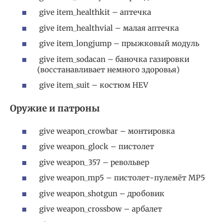
give item_healthkit – аптечка
give item_healthvial – малая аптечка
give item_longjump – прыжковый модуль
give item_sodacan – баночка газировки
(восстанавливает немного здоровья)
give item_suit – костюм HEV
Оружие и патроны
give weapon_crowbar – монтировка
give weapon_glock – пистолет
give weapon_357 – револьвер
give weapon_mp5 – пистолет-пулемёт MP5
give weapon_shotgun – дробовик
give weapon_crossbow – арбалет