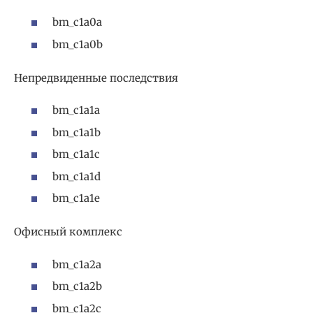
bm_c1a0a
bm_c1a0b
Непредвиденные последствия
bm_c1a1a
bm_c1a1b
bm_c1a1c
bm_c1a1d
bm_c1a1e
Офисный комплекс
bm_c1a2a
bm_c1a2b
bm_c1a2c