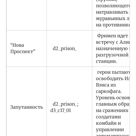
позволяющего
натравливать
муравьиных льв
на противников)
Фримен идет на
встречу с Аликс,
“Нова
d2_prison_
назначенную на
Проспект”
разгрузочной
станции.
герои пытаются
освободить Илая
Вэнса из
саркофага.
Уровень основан
d2_prison_;
главным образо
Запутанность
d3_c17_01
на сражениях с
солдатами
комбайн и
управлении
автоматически