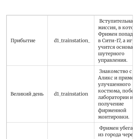
Вступительная
миссия, в котор
Фримен попадае
Прибытие
d1_trainstation_
в Сити-17, а игро
учится основам
шутерного
управления.
Знакомство с
Аликс и пример
улучшенного
костюма, побег 
Великий день
d1_trainstation
лаборатории и
получение
фирменной
монтировки.
Фримен убегает
из города через