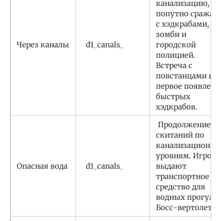
канализацию,
попутно сражая
с хэдкрабами,
зомби и
Через каналы
d1_canals_
городской
полицией.
Встреча с
повстанцами и
первое появлени
быстрых
хэдкрабов.
Продолжение
скитаний по
канализационн
уровням. Игроку
Опасная вода
d1_canals_
выдают
транспортное
средство для
водных прогулок
Босс-вертолет.