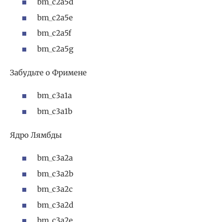
bm_c2a5d
bm_c2a5e
bm_c2a5f
bm_c2a5g
Забудьте о Фримене
bm_c3a1a
bm_c3a1b
Ядро Лямбды
bm_c3a2a
bm_c3a2b
bm_c3a2c
bm_c3a2d
bm_c3a2e