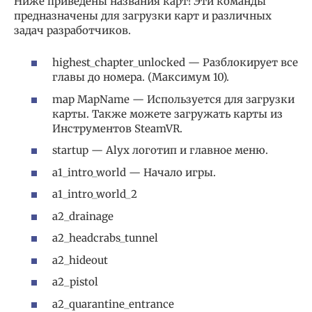
Ниже приведены названия карт! Эти команды
предназначены для загрузки карт и различных
задач разработчиков.
highest_chapter_unlocked — Разблокирует все
главы до номера. (Максимум 10).
map MapName — Используется для загрузки
карты. Также можете загружать карты из
Инструментов SteamVR.
startup — Alyx логотип и главное меню.
a1_intro_world — Начало игры.
a1_intro_world_2
a2_drainage
a2_headcrabs_tunnel
a2_hideout
a2_pistol
a2_quarantine_entrance