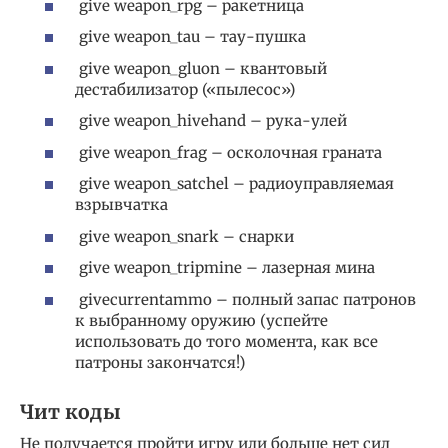
give weapon_rpg – ракетница
give weapon_tau – тау-пушка
give weapon_gluon – квантовый
дестабилизатор («пылесос»)
give weapon_hivehand – рука-улей
give weapon_frag – осколочная граната
give weapon_satchel – радиоуправляемая
взрывчатка
give weapon_snark – снарки
give weapon_tripmine – лазерная мина
givecurrentammo – полный запас патронов
к выбранному оружию (успейте
использовать до того момента, как все
патроны закончатся!)
Чит коды
Не получается пройти игру или больше нет сил