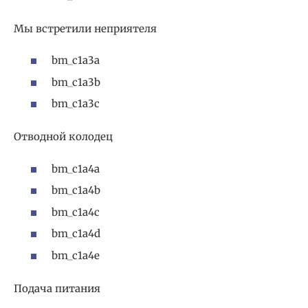
Мы встретили неприятеля
bm_c1a3a
bm_c1a3b
bm_c1a3c
Отводной колодец
bm_c1a4a
bm_c1a4b
bm_c1a4c
bm_c1a4d
bm_c1a4e
Подача питания