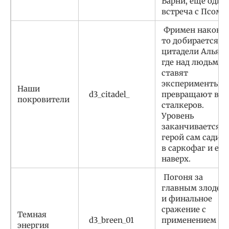
Барни, еще одна
встреча с Псом.
Фримен наконе
то добирается д
цитадели Альянс
где над людьми
ставят
эксперименты и
Наши
d3_citadel_
превращают в
покровители
сталкеров.
Уровень
заканчивается,
герой сам садит
в саркофаг и еде
наверх.
Погоня за
главным злодее
и финальное
сражение с
Темная
d3_breen_01
применением
энергия