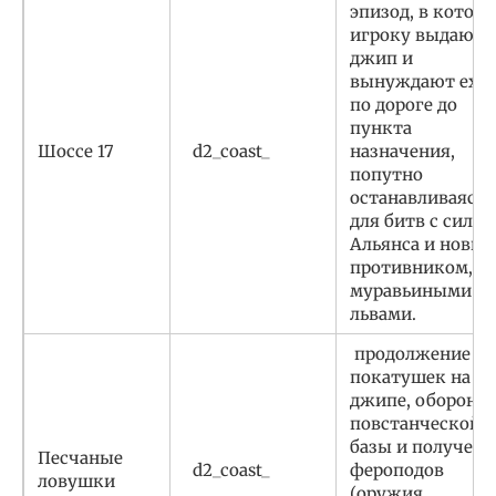
эпизод, в котор
игроку выдают
джип и
вынуждают ехат
по дороге до
пункта
Шоссе 17
d2_coast_
назначения,
попутно
останавливаясь
для битв с сила
Альянса и новы
противником,
муравьиными
львами.
продолжение
покатушек на
джипе, оборона
повстанческой
базы и получени
Песчаные
d2_coast_
фероподов
ловушки
(оружия,