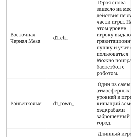
Героя снова
занесло на место
действия первой
части игры. На
этом уровне
Восточная
игроку выдают
d1_eli_
Черная Меза
гравитационну
пушку и учат ей
пользоваться.
Можно поиграть
баскетбол с
роботом.
Один из самых
атмосферных
уровней в игре,
Рэйвенхольм
d1_town_
кишащий зомби
хэдкрабами
заброшенный
город.
Длинный игров