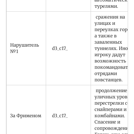
турелями.
сражения на
улицах и
переулках города
а также в
заваленных
Нарушитель
d3_c17_
туннелях. Иногд
№1
игроку дадут
возможность
покомандовать
отрядами
повстанцев.
продолжение
уличных уровне
перестрелки со
снайперами и
За Фрименом
d3_c17_
комбайнами.
Спасение и
сопровождение