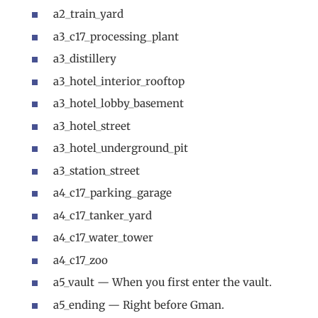
a2_train_yard
a3_c17_processing_plant
a3_distillery
a3_hotel_interior_rooftop
a3_hotel_lobby_basement
a3_hotel_street
a3_hotel_underground_pit
a3_station_street
a4_c17_parking_garage
a4_c17_tanker_yard
a4_c17_water_tower
a4_c17_zoo
a5_vault — When you first enter the vault.
a5_ending — Right before Gman.