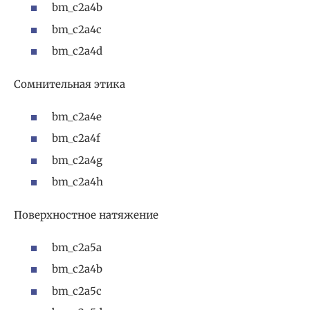
bm_c2a4b
bm_c2a4c
bm_c2a4d
Сомнительная этика
bm_c2a4e
bm_c2a4f
bm_c2a4g
bm_c2a4h
Поверхностное натяжение
bm_c2a5a
bm_c2a4b
bm_c2a5c