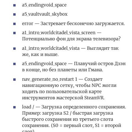
a5_endingvoid_space
a5_vaultvault_skybox
error — Застревает бесконечно загружается.
a1_intro_worldcitadel_vista_screen —
Потенциально фон для экрана телевизора?
a1_intro_worldcitadel_vista — Выглядит так
же, как и выше.
a5_endingvoid_space — Плавучий остров Дзэн
в конце, но без планеты или Гмана.
nav_generate_no_restart 1 — Создает
навигационную сетку, чтобы NPC могли
ходить по пользовательской карте
инструментов мастерской SteamVR.
load / — Загрузка определенного сохранения.
Пример: загрузка S2 / быстрая загрузка
быстрого сохранения из третьего слота
сохранения. (S0 = первый слот, S1 = второй
слот).