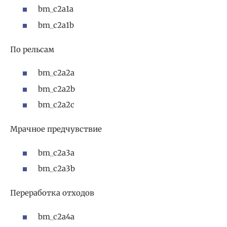
bm_c2a1a
bm_c2a1b
По рельсам
bm_c2a2a
bm_c2a2b
bm_c2a2c
Мрачное предчувствие
bm_c2a3a
bm_c2a3b
Переработка отходов
bm_c2a4a