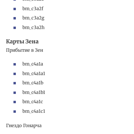
bm_c3a2f
bm_c3a2g
bm_c3a2h
Карты Зена
Прибытие в Зен
bm_c4a1a
bm_c4a1a1
bm_c4a1b
bm_c4a1b1
bm_c4a1c
bm_c4a1c1
Гнездо Гонарча