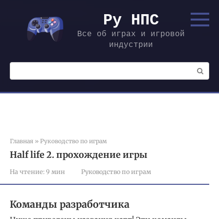
Перейти
к
Ру НПС
контенту
Все об играх и игровой
индустрии
Поиск:
Главная
»
Руководство по играм
Half life 2. прохождение игры
На чтение:
9 мин
Руководство по играм
Команды разработчика