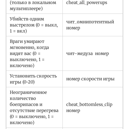
(только в локальном
cheat_all_powerups
мультиплеере)
Убийств одним
чит_омнипотентный
выстрелом (0 = выкл,
номер
1 = вкл)
Враги умирают
мгновенно, когда
видят вас (0 =
чит-медуза
номер
выключено, 1 =
включено)
Установить скорость
номер
скорости игры
игры (0-20)
Неограниченное
количество
боеприпасов и
cheat_bottomless_clip
отсутствие перегрева
номер
(0 = выключено, 1 =
включено)