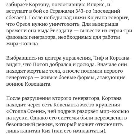
забирает Кортану, поглотившую Индекс, и
вступает в бой со Стражами 343-го (последний
сбегает). После победы над ними Кортана говорит,
что Ореол нужно уничтожить. Для выигрыша
времени она выдаёт задачу — вывести из строя три
фазовых генератора, необходимых для работы
мира-кольца.
Выбравшись из центра управления, Чиф и Кортана
видят, что Потоп добрался и досюда. Вначале они
находят мертвые тела, а после поломки первого
генератора — живые боевые формы, атакующие
воинов Ковенанта.
После разрушения второго генератора, Кортана
находит через сеть Ковенанта место крушения
«Столпа Осени», чей подрыв разорвёт мир-кольцо
на куски. Однако его системы были переведены в
безопасный режим, который может отключить
лишь капитан Киз (или его имплантаты).