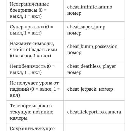
Неограниченные
cheat_infinite_ammo
боеприпасы (0 =
номер
выкл, 1 = вкл)
Супер прыжки (0 =
cheat_super_jump
выкл, 1 = вкл)
номер
Нажмите символы,
cheat_bump_possession
чтобы обладать ими
номер
(0 = выкл, 1 = вкл)
Непобедимость (0 =
cheat_deathless_player
выкл, 1 = вкл)
номер
Не получает урона от
падений (0 = выкл, 1 =
cheat_jetpack
номер
вкл)
Телепорт игрока в
текущую позицию
cheat_teleport_to_camera
камеры
Сохранить текущее