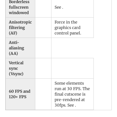
Borderless
fullscreen
See .
windowed
Anisotropic
Force in the
filtering
graphics card
(AF)
control panel.
Anti-
aliasing
(AA)
Vertical
sync
(Vsync)
Some elements
run at 30 FPS. The
60 FPS
and
final cutscene is
120+ FPS
pre-rendered at
30fps. See .