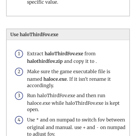
specific value.
Use haloThirdFov.exe
Extract
haloThirdFov.exe
from
halothirdfov.zip
and copy it to .
Make sure the game executable file is
named
haloce.exe
. If it isn’t rename it
accordingly.
Run haloThirdFov.exe and then run
haloce.exe while haloThirdFov.exe is kept
open.
Use
and on numpad to switch fov between
*
original and manual. use
and
on numpad
+
-
to adjust fov.