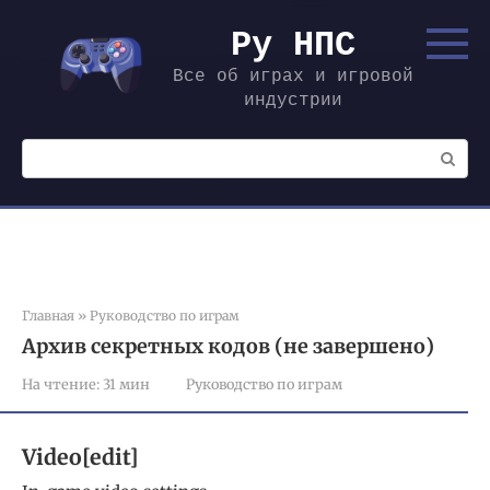
Перейти
к
Ру НПС
контенту
Все об играх и игровой
индустрии
Поиск:
Главная
»
Руководство по играм
Архив секретных кодов (не завершено)
На чтение:
31 мин
Руководство по играм
Video[edit]