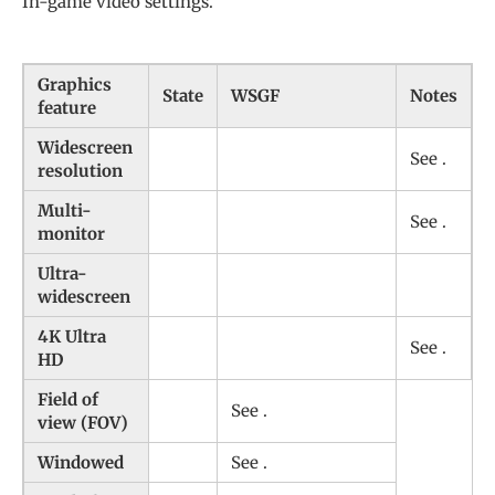
In-game video settings.
Graphics
State
WSGF
Notes
feature
Widescreen
See .
resolution
Multi-
See .
monitor
Ultra-
widescreen
4K Ultra
See .
HD
Field of
See .
view (FOV)
Windowed
See .