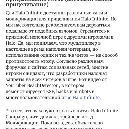
прицеливание)
Для Halo Infinite доступны различные хаки и
модификации для прицеливания Halo Infinite. Но
мы настоятельно рекомендуем вам держаться
подальше от подобных взломов. Стремитесь к
приятной, неполной игре с другими игроками в
Halo. Да, мы понимаем, что мультиплеер в
настоящее время наполнен читерами, но
использование одних и тех же читов — не способ
противостоять этому. Согласно различным
форумам и сайтам социальных сетей, многие
игроки ожидают, что разработчики наложат
запреты на всех читеров в игре. Вот видео от
YouTuber BeachDetector , в котором
демонстрируется ESP, hacks и aimbots в
многопользовательской
игре Halo Infinite
:
Это все, что вам нужно знать о читах Halo Infinite
Campaign, чит-движке, трейнере и т. д.
Модификации. Пока вы здесь, обязательно
ознакомьтесь со всеми полезными темами,