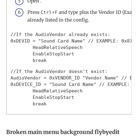
Open .
Press
+
and type plus the Vendor ID (Example
Ctrl
F
already listed in the config.
//If the AudioVendor already exists:

0xDEVID = "Sound Card Name" // EXAMPLE: 0x8788
	HeadRelativeSpeech

	EnableStopStart

//If the AudioVendor doesn't exist:

AudioVendor = 0xVENDOR_ID "Vendor Name" // EXA
0xDEVICE_ID = "Sound Card Name" // EXAMPLE: 0x
	HeadRelativeSpeech

	EnableStopStart

Broken main menu background flybyedit