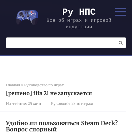
Перейти
к
Ру НПС
контенту
Все об играх и игровой
индустрии
Поиск:
Главная
»
Руководство по играм
[решено] fifa 21 не запускается
На чтение:
25 мин
Руководство по играм
Удобно ли пользоваться Steam Deck?
Вопрос спорный