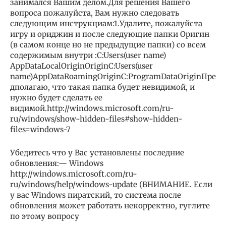
занимался Вашим делом.Для решения Вашего
вопроса пожалуйста, Вам нужно следовать
следующим инструкциам:1.Удалите, пожалуйста
игру и ориджин и после следующие папки Оригин
(в самом конце но не предыдущие папки) со всем
содержимым внутри :C:Users(user name)
AppDataLocalOriginOriginC:Users(user
name)AppDataRoamingOriginC:ProgramDataOriginПре
дполагаю, что такая папка будет невидимой, и
нужно будет сделать ее
видимой.http://windows.microsoft.com/ru-
ru/windows/show-hidden-files#show-hidden-
files=windows-7
Убедитесь что у Вас установлены последние
обновления:— Windows
http://windows.microsoft.com/ru-
ru/windows/help/windows-update (ВНИМАНИЕ. Если
у вас Windows пиратский, то система после
обновления может работать некорректно, гуглите
по этому вопросу