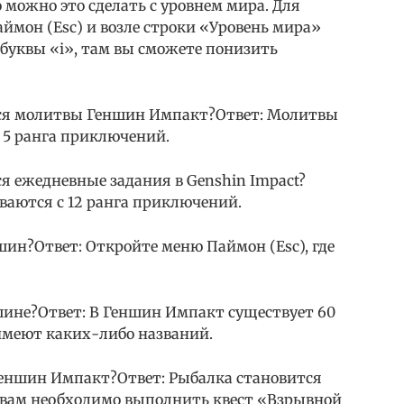
можно это сделать с уровнем мира. Для
ймон (Esc) и возле строки «Уровень мира»
буквы «i», там вы сможете понизить
тся молитвы Геншин Импакт?Ответ: Молитвы
 5 ранга приключений.
ся ежедневные задания в Genshin Impact?
ваются с 12 ранга приключений.
ншин?Ответ: Откройте меню Паймон (Esc), где
шине?Ответ: В Геншин Импакт существует 60
имеют каких-либо названий.
 Геншин Импакт?Ответ: Рыбалка становится
им вам необходимо выполнить квест «Взрывной