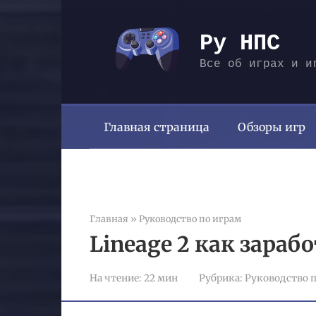
Перейти
к
Ру НПС
контенту
Все об играх и и
Главная страница
Обзоры игр
Главная
»
Руководство по играм
Lineage 2 как зараб
На чтение:
22 мин
Рубрика:
Руководство п