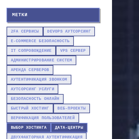
МЕТКИ
2FA СЕРВИСЫ
DEVOPS АУТСОРСИНГ
E-COMMERCE БЕЗОПАСНОСТЬ
IT СОПРОВОЖДЕНИЕ
VPS СЕРВЕР
АДМИНИСТРИРОВАНИЕ СИСТЕМ
АРЕНДА СЕРВЕРОВ
АУТЕНТИФИКАЦИЯ ЗВОНКОМ
АУТСОРСИНГ УСЛУГИ
БЕЗОПАСНОСТЬ ОНЛАЙН
БЫСТРЫЙ ХОСТИНГ
ВЕБ-ПРОЕКТЫ
ВЕРИФИКАЦИЯ ПОЛЬЗОВАТЕЛЕЙ
ВЫБОР ХОСТИНГА
ДАТА-ЦЕНТРЫ
ДВУХФАКТОРНАЯ АУТЕНТИФИКАЦИЯ