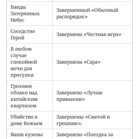
Банды
Завершенный «Обычный
Затерянных
распорядок»
Небес
Соседство
Завершена «Честная игра»
Герой
В любом
случае
спокойной
Завершена «Сара»
ночи для
прогулки
Грозовое
облако над
Завершено «Лучше
китайским
привыкни»
кварталом
Убийство в
Завершены «Святой и
доме Божьем
грешник».
Ваши кузены
Завершено «Поездка за