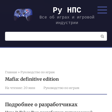
Перейти
к
Ру НПС
контенту
Все об играх и игровой
индустрии
Поиск:
Главная
»
Руководство по играм
Mafia: definitive edition
На чтение:
20 мин
Руководство по играм
Подробнее о разработчиках