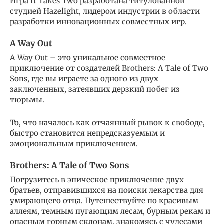
Игра It Takes Two разработана титулованной
студией Hazelight, лидером индустрии в области
разработки инновационных совместных игр.
A Way Out
A Way Out – это уникальное совместное
приключение от создателей Brothers: A Tale of Two
Sons, где вы играете за одного из двух
заключенных, затеявших дерзкий побег из
тюрьмы.‎
То, что началось как отчаянный рывок к свободе,
быстро становится непредсказуемым и
эмоциональным приключением.
Brothers: A Tale of Two Sons‎
Погрузитесь в эпическое приключение двух
братьев, отправившихся на поиски лекарства для
умирающего отца. Путешествуйте по красивым
аллеям, темным пугающим лесам, бурным рекам и
опасным горным склонам, знакомясь с чудесами