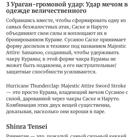
3 Ураган-громовой удар: Удар мечом в
одежде величественного
Собравшись вместе, чтобы сформировать одну из
самых безжалостных атак, Саске и Наруто
объединяют свои силы и воплощают их в
бронированном Кураме. Сусаноо Саске принимает
форму доспехов в технике под названием Majestic
Attire: Sasuanoo, созданный, чтобы удерживать
чакру Курамы; в этой форме чакра Курамы не
может быть подавлена, а его наступательные/
защитные способности усиливаются.
Hurricane Thunderclap: Majestic Attire Sword Stroke
— это просто Курама, владеющий мечом Сусаноо с
силой, дарованной через чакры Саске и Наруто.
Комбинация этих двух вещей существенна,
доказывая, насколько они хороши в паре.
Shinra Tensei
Риннеган — это, пожалуй, самый сильный кеккей