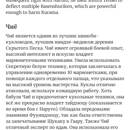
subsequent fight with Naruto, he used Shinra Tensei to
deflect multiple Rasenshuriken, which are powerful
enough to harm Kurama.
Чиё
Чиё является одним из лучших шиноби-
кукловодов, лучшим ниндзя-медиком деревни
Скрытого Песка. Чиё имеет огромный боевой опыт,
высокий интеллект и искусно владеет
марионеточными техниками. Умела использовать
Секретную белую технику, которая заключалась в
управлении одновременно 10 марионетками, при
помощи каждого отдельного пальца, что указывало
на высокий уровень мастерства. Куклы отлично
атаковали, используя командную работу. Хоть
бабуля Чиё и предпочитает кукольные техники, она
всё же прекрасно владеет тайдзюцу (показывается
во время боя с Наруто). Обладала передовыми
знаниями Фууиндзюцу, так как была ответственна
за запечатывание Шукаку в Гаару. Также Чиё
отличный эксперт по ядам. Она использовала его