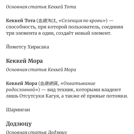
Основная статья: Кеккей Тота
Кеккей Тота
(血継淘汰,
«Селекция по крови»
) —
способность, при которой пользователь, соединяя
три элемента в один, создаёт новый элемент.
Йомотсу Хирасака
Кеккей Мора
Основная статья: Кеккей Мора
Кеккей Мора
(血継網羅,
«Охватывание
родословной»
) — вид техник, которыми владеют
лишь Отсутсуки Кагуя, а также её прямые потомки.
Шаринган
Додзюцу
Основная статья: Додзюцу