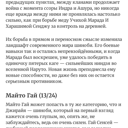
предыдущих пунктах, между кланами продолжает
война с момента ссоры Индра и Ашура, но никогда
еще вражда между ними не проявлялась настолько
сильно, как при борьбе меду Учихой Марада И
Харашимой Сенджу за контроль на деревней.
Их борьба в прямом и переносном смысле изменила
ландшафт современного мира шиноби. Его боевые
навыки так и остались непревзойдёнными, и когда
Марада был воскрешен, уме удалось победить в
одиночку пятерых каге — сильнейших ниндзя во
вселенной Наруто. Новая жизнь преподнесла ему
новые способности, но даже без них он остается
серьезным противником.
Майто Гай (13/24)
Майто Гай может попасть в ту же категорию, что и
Джирайя — шиноби, который на первый взгляд
кажется очень глупым, но, опять же, не
заблуждайтесь, ведь он очень силен. Гай Сенсей —