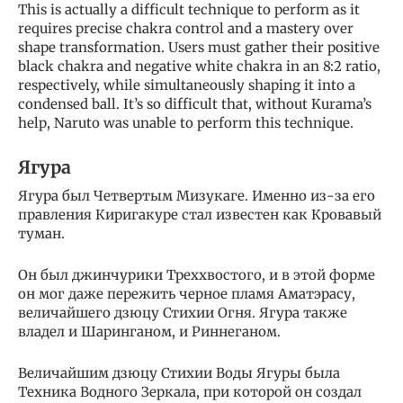
This is actually a difficult technique to perform as it
requires precise chakra control and a mastery over
shape transformation. Users must gather their positive
black chakra and negative white chakra in an 8:2 ratio,
respectively, while simultaneously shaping it into a
condensed ball. It’s so difficult that, without Kurama’s
help, Naruto was unable to perform this technique.
Ягура
Ягура был Четвертым Мизукаге. Именно из-за его
правления Киригакуре стал известен как Кровавый
туман.
Он был джинчурики Треххвостого, и в этой форме
он мог даже пережить черное пламя Аматэрасу,
величайшего дзюцу Стихии Огня. Ягура также
владел и Шаринганом, и Риннеганом.
Величайшим дзюцу Стихии Воды Ягуры была
Техника Водного Зеркала, при которой он создал