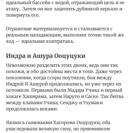
идеальный бассейн с водой, отражающий цель и ее
атаку.. Затем он мог зацепить дубинкой зеркало и
повернуть его.
Отражение материализуется и сталкивается с
реальным нападающим, выполняя точно такой же
ход — идеальная контратака..
Индра и Ашура Ооцуцуки
Невозможно разделить этих двоих, ведь они так
похожи, и обо достойны места в топе. Даже через
поколения, когда ссоры поутихли, бои между
Индрой И Ашурой продолжались, но уже через их
потомков. Первыми были Мадара Учиха и первый
хокаге Хаширама, затем Наруто и Саске. Так битва
между кланами Учиха, Сенджу и Узумаки
продолжалась веками.
Являясь сыновьями Хагоромо Ооцуцуки, оба
унаследовали великую силу, но приемником