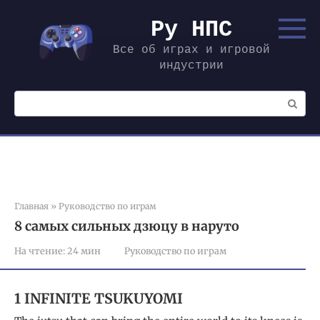
Перейти
к
Ру НПС
контенту
Все об играх и игровой
индустрии
Поиск:
Главная
»
Руководство по играм
8 самых сильных дзюцу в наруто
На чтение:
24 мин
Руководство по играм
1 INFINITE TSUKUYOMI