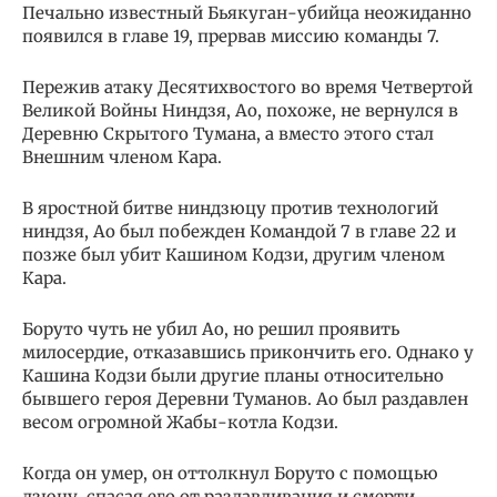
Печально известный Бьякуган-убийца неожиданно
появился в главе 19, прервав миссию команды 7.
Пережив атаку Десятихвостого во время Четвертой
Великой Войны Ниндзя, Ао, похоже, не вернулся в
Деревню Скрытого Тумана, а вместо этого стал
Внешним членом Кара.
В яростной битве ниндзюцу против технологий
ниндзя, Ао был побежден Командой 7 в главе 22 и
позже был убит Кашином Кодзи, другим членом
Кара.
Боруто чуть не убил Ао, но решил проявить
милосердие, отказавшись прикончить его. Однако у
Кашина Кодзи были другие планы относительно
бывшего героя Деревни Туманов. Ао был раздавлен
весом огромной Жабы-котла Кодзи.
Когда он умер, он оттолкнул Боруто с помощью
дзюцу, спасая его от раздавливания и смерти