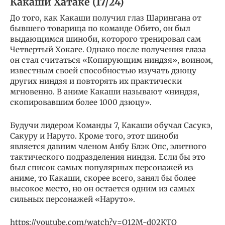
Какаши Хатаке (17/24)
До того, как Какаши получил глаз Шарингана от
бывшего товарища по команде Обито, он был
выдающимся шиноби, которого тренировал сам
Четвертый Хокаге. Однако после получения глаза
он стал считаться «Копирующим ниндзя», воином,
известным своей способностью изучать дзюцу
других ниндзя и повторять их практически
мгновенно. В аниме Какаши называют «ниндзя,
скопировавшим более 1000 дзюцу».
Будучи лидером Команды 7, Какаши обучал Сасукэ,
Сакуру и Наруто. Кроме того, этот шиноби
является давним членом Анбу Блэк Опс, элитного
тактического подразделения ниндзя. Если бы это
был список самых популярных персонажей из
аниме, то Какаши, скорее всего, занял бы более
высокое место, но он остается одним из самых
сильных персонажей «Наруто».
https://youtube.com/watch?v=Q12M-d02KTQ