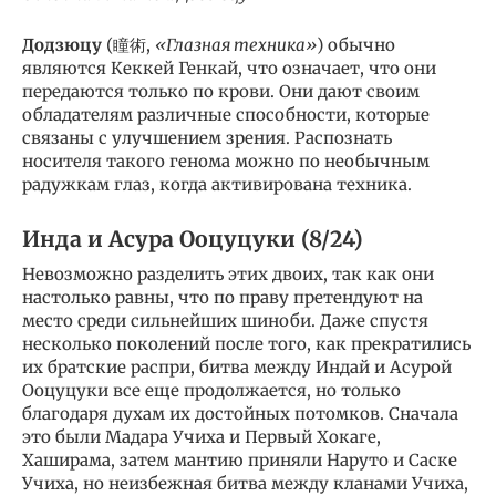
Додзюцу
(瞳術,
«Глазная техника»
) обычно
являются Кеккей Генкай, что означает, что они
передаются только по крови. Они дают своим
обладателям различные способности, которые
связаны с улучшением зрения. Распознать
носителя такого генома можно по необычным
радужкам глаз, когда активирована техника.
Инда и Асура Ооцуцуки (8/24)
Невозможно разделить этих двоих, так как они
настолько равны, что по праву претендуют на
место среди сильнейших шиноби. Даже спустя
несколько поколений после того, как прекратились
их братские распри, битва между Индай и Асурой
Ооцуцуки все еще продолжается, но только
благодаря духам их достойных потомков. Сначала
это были Мадара Учиха и Первый Хокаге,
Хаширама, затем мантию приняли Наруто и Саске
Учиха, но неизбежная битва между кланами Учиха,