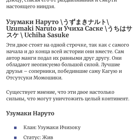
настоящего ниндзя.
Узумаки Наруто \うずまきナルト\
Uzumaki Naruto и Учиха Саске \うちはサ
スケ \ Uchiha Sasuke
Эти двое стоят на одной строчке, так как с самого
начала и до конца всей истории они вместе. Сам
автор манги подал их равными друг другу. Они
обладают неописуемо большой силой. Лучшие
друзья – соперники, победившие саму Кагую и
Отсутсуки Момошики.
Существует мнение, что эти двое настолько
сильны, что могут уничтожить целый континент.
Узумаки Наруто
Клан: Узумаки Ичизоку
Статус: Жив