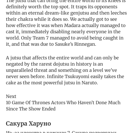
The jutsu that can bring the entire world to its knees is
definitely worth the top spot. It traps its opponents
within an eternal dream-like genjutsu and then leeches
their chakra while it does so. We actually got to see
how effective it was when Madara actually managed to
cast it, immediately disabling nearly everyone in the
world. Only Team 7 managed to avoid being caught in
it, and that was due to Sasuke’s Rinnegan.
A jutsu that affects the entire world and can only be
negated by the rarest dojutsu in history is an
unparalleled threat and something on a level we’ve
never seen before. Infinite Tsukuyomi easily takes the
cake as the most powerful jutsu in Naruto.
Next
10 Game Of Thrones Actors Who Haven’t Done Much
Since The Show Ended
Сакура Харуно
Из-за членства в команде 7, Сакура подверглась