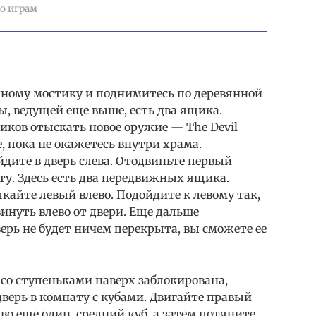
о играм
нному мостику и поднимитесь по деревянной
ы, ведущей еще выше, есть два ящика.
щиков отыскать новое оружие — The Devil
 пока не окажетесь внутри храма.
йдите в дверь слева. Отодвиньте первый
у. Здесь есть два передвижных ящика.
кайте левый влево. Подойдите к левому так,
винуть влево от двери. Еще дальше
ерь не будет ничем перекрыта, вы сможете ее
 со ступеньками наверх заблокирована,
дверь в комнату с кубами. Двигайте правый
аво еще один, средний куб, а затем потяните