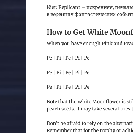
Nier: Replicant – искренняя, печа
в вереницу фантастических событ
How to Get White Moonfl
When you have enough Pink and Peach
Pe | Pi | Pe | Pi | Pe
Pe | Pi | Pe | Pi | Pe
Pe | Pi | Pe | Pi | Pe
Note that the White Moonflower is sti
peach seeds. It may take several tries 
Don’t be afraid to rely on the alternat
Remember that for the trophy or achi