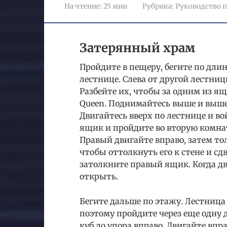
На чтение:
25 мин
Рубрика:
Руководство п
Затерянный храм
Пройдите в пещеру, бегите по дли
лестнице. Слева от другой лестниц
Разбейте их, чтобы за одним из я
Queen. Поднимайтесь выше и выше,
Двигайтесь вверх по лестнице и во
ящик и пройдите во вторую комнат
Правый двигайте вправо, затем тол
чтобы оттолкнуть его к стене и сд
затолкните правый ящик. Когда дв
открыть.
Бегите дальше по этажу. Лестница
поэтому пройдите через еще одну 
куб до упора вправо. Двигайте впр