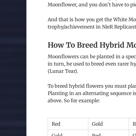
Moonflower, and you don’t have to pic
And that is how you get the White M
trophy/achievement in NieR Replicant
How To Breed Hybrid Mo
Moonflowers can be planted in a speci
in turn, be used to breed even rarer 
(Lunar Tear).
To breed hybrid flowers you must plan
Planting in an alternating sequence 
above. So for example:
Red
Gold
R
Gold
Red
G