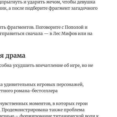
одпрыгнуть и ударить мечом, чтобы девушка
лик, а после подберите фрагмент загадочного
ть фрагментов. Поговорите с Пополой и
тправиться сначала — в Лес Мифов или на
я драма
обна ухудшить впечатление об игре, но не
на удивительных игровых персонажей,
стного романа-бестселлера
чувственных моментов, в которых герои
й. Продемонстрирована также проблема
олезнью – формирование титанической воли к