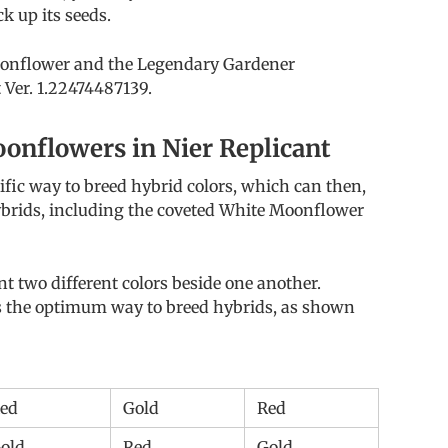
k up its seeds.
oonflower and the Legendary Gardener
 Ver. 1.22474487139.
onflowers in Nier Replicant
fic way to breed hybrid colors, which can then,
hybrids, including the coveted White Moonflower
t two different colors beside one another.
is the optimum way to breed hybrids, as shown
ed
Gold
Red
old
Red
Gold