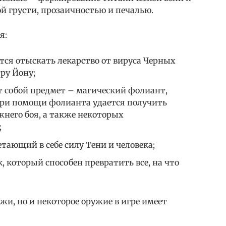
й грусти, прозаичностью и печалью.
я:
тся отыскать лекарство от вируса Черных
тру Йону;
т собой предмет – магический фолиант,
 При помощи фолианта удается получить
жнего боя, а также некоторых
;
етающий в себе силу Тени и человека;
 который способен превратить все, на что
жи, но и некоторое оружие в игре имеет