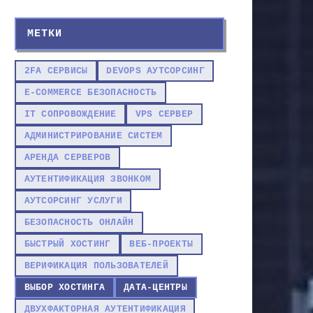
МЕТКИ
2FA СЕРВИСЫ
DEVOPS АУТСОРСИНГ
E-COMMERCE БЕЗОПАСНОСТЬ
IT СОПРОВОЖДЕНИЕ
VPS СЕРВЕР
АДМИНИСТРИРОВАНИЕ СИСТЕМ
АРЕНДА СЕРВЕРОВ
АУТЕНТИФИКАЦИЯ ЗВОНКОМ
АУТСОРСИНГ УСЛУГИ
БЕЗОПАСНОСТЬ ОНЛАЙН
БЫСТРЫЙ ХОСТИНГ
ВЕБ-ПРОЕКТЫ
ВЕРИФИКАЦИЯ ПОЛЬЗОВАТЕЛЕЙ
ВЫБОР ХОСТИНГА
ДАТА-ЦЕНТРЫ
ДВУХФАКТОРНАЯ АУТЕНТИФИКАЦИЯ