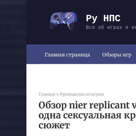
Перейти
к
Ру НПС
контенту
Все об играх и и
Главная страница
Обзоры игр
Главная
»
Руководство по играм
Обзор nier replicant 
одна сексуальная к
сюжет