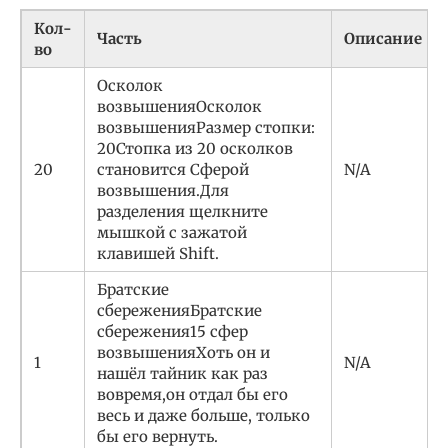
Кол-
Часть
Описание
во
Осколок
возвышенияОсколок
возвышенияРазмер стопки:
20Стопка из 20 осколков
20
становится Сферой
N/A
возвышения.Для
разделения щелкните
мышкой с зажатой
клавишей Shift.
Братские
сбереженияБратские
сбережения15 сфер
возвышенияХоть он и
1
N/A
нашёл тайник как раз
вовремя,он отдал бы его
весь и даже больше, только
бы его вернуть.