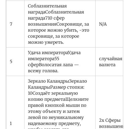
Соблазнительная
наградаСоблазнительная
награда710 сфер
7
возвышенияСокровище, за
N/A
которое можно убить, -это
сокровище, за которое
можно умереть.
Удача императораУдача
императора55
cлучайная
5
сферВолосатая лапа —
валюта
всему голова.
Зеркало КаландрыЗеркало
КаландрыРазмер стопки:
10Создаёт зеркальную
копию предметаЩелкните
правой кнопкой мыши по
этому объекту и затем
левой по неуникальному
2x Сферы
1
надеваемому предмету,
возвышения