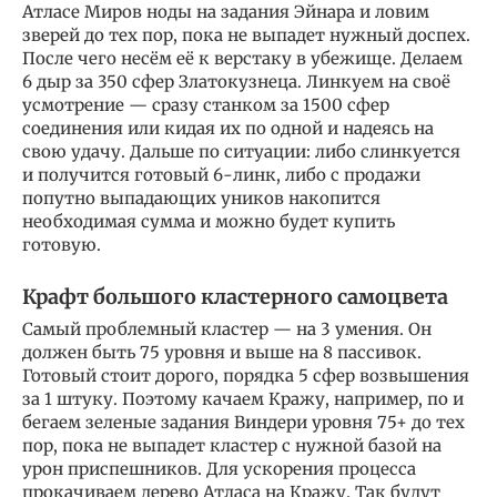
Атласе Миров ноды на задания Эйнара и ловим
зверей до тех пор, пока не выпадет нужный доспех.
После чего несём её к верстаку в убежище. Делаем
6 дыр за 350 сфер Златокузнеца. Линкуем на своё
усмотрение — сразу станком за 1500 сфер
соединения или кидая их по одной и надеясь на
свою удачу. Дальше по ситуации: либо слинкуется
и получится готовый 6-линк, либо с продажи
попутно выпадающих уников накопится
необходимая сумма и можно будет купить
готовую.
Крафт большого кластерного самоцвета
Самый проблемный кластер — на 3 умения. Он
должен быть 75 уровня и выше на 8 пассивок.
Готовый стоит дорого, порядка 5 сфер возвышения
за 1 штуку. Поэтому качаем Кражу, например, по и
бегаем зеленые задания Виндери уровня 75+ до тех
пор, пока не выпадет кластер с нужной базой на
урон приспешников. Для ускорения процесса
прокачиваем дерево Атласа на Кражу. Так будут