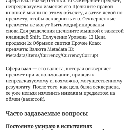
Сфера ваал Размер стопки: 10 Оскверняет предмет,
непредсказуемо изменяя его Щелкните правой
кнопкой мыши по этому объекту, а затем левой по
предмету, чтобы осквернить его. Осквернённые
предметы не могут быть модифицированы
снова.Для разделения щелкните мышкой с зажатой
клавишей Shift. Получение Уровень: 12 Цена
продажи 1x Обрывок свитка Прочее Класс
предмета: Валюта Metadata ID:
Metadata/Items/Currency/CurrencyCorrupt
Сфера ваал
— это валюта, которая оскверняет
предмет при использовании, приводя к
непредсказуемому и, возможно, могущественному
результату. После того, как цель была осквернена,
ее уже нельзя изменить
никаким
предметом на
обмен (валютой).
Часто задаваемые вопросы
Постоянно умираю в испытаниях