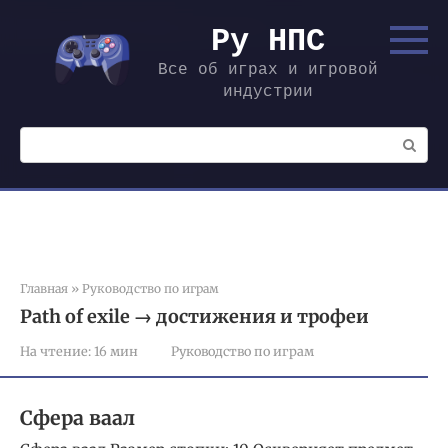
Перейти
к
Ру НПС
контенту
Все об играх и игровой
индустрии
Поиск:
Главная
»
Руководство по играм
Path of exile → достижения и трофеи
На чтение:
16 мин
Руководство по играм
Сфера ваал