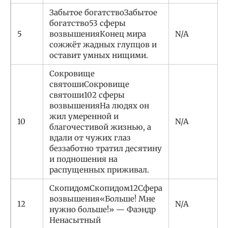
Забытое богатствоЗабытое
богатство53 сферы
5
возвышенияКонец мира
N/A
сожжёт жадных глупцов и
оставит умных нищими.
Сокровище
святошиСокровище
святоши102 сферы
возвышенияНа людях он
жил умеренной и
10
N/A
благочестивой жизнью, а
вдали от чужих глаз
беззаботно тратил десятину
и подношения на
распущенных приживал.
СкопидомСкопидом12Сфера
возвышения«Больше! Мне
12
N/A
нужно больше!» — Фаэндр
Ненасытный