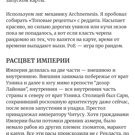
запуском карты.
Используем лиг механику Archnemesis. Я пробовал
собирать «Топовые рецепты» с реддита. Насыпает
красиво, но сильно дорогих уников или кучи экзов
пока не попадалось, а вот если класть черепа
рандомно из тех, что валятся на карте, время от
времени выпадают выхи. PoE — игра про рандом.
РАСЦВЕТ ИМПЕРИИ
И
мперия делилась на две части — внешнюю и
внутреннюю. Внешняя занимала побережье от врат
Узника и далее к югу мимо крепости “дозор
Лайоная”, внутренняя — вся внутренняя часть
страны к северу от врат Узника. Столицей был Сарн,
сохранивший роскошную архитектуру даже сейчас,
после веков запустения и упадка. Престол
принадлежал императору Читусу. Хотя гражданами
Империи были потомки древних азмери, было
немало рабов из других племен: ззомитов, маракет
и каруи. Все эти расы происходили не с Рекласта, по