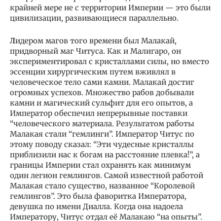
крайней мере не с территории Империи — это были
цивилизации, развивающиеся параллельно.
Л
идером магов того времени был Малакай,
придворный маг Читуса. Как и Малигаро, он
экспериментировал с кристаллами силы, но вместо
эссенции хирургическим путем вживлял в
человеческое тело сами камни. Малакай достиг
огромных успехов. Множество рабов добывали
камни и магический сульфит для его опытов, а
Император обеспечил непрерывные поставки
“человеческого материала. Результатом работы
Малакая стали “гемлинги”. Император Читус по
этому поводу сказал: “Эти чудесные кристаллы
приблизили нас к богам на расстояние плевка!”, а
границы Империи стал охранять как минимум
один легион гемлингов. Самой известной работой
Малакая стало существо, названное “Королевой
гемлингов”. Это была фаворитка Императора,
девушка по имени Диалла. Когда она надоела
Императору, Читус отдал её Малакаю “на опыты”.