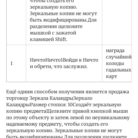
чтобы создать его
зеркальную копию.
Зеркальные копии не могут
быть модифицированы.Для
разделения щелкните
мышкой с зажатой
клавишей Shift.
награда
случайной
НичтоНичто1Войди в Ничто
1
колоды
и обрети, что заслужил.
гадальных
карт
Ещё одним способом получения является продажа
торговцу Зеркала КаландрыЗеркало
КаландрыРазмер стопки: 10Создаёт зеркальную
копию предметаЩелкните правой кнопкой мыши
по этому объекту и затем левой по неуникальному
надеваемому предмету, чтобы создать его
зеркальную копию. Зеркальные копии не могут
быть модифицированы.Для разделения щелкните