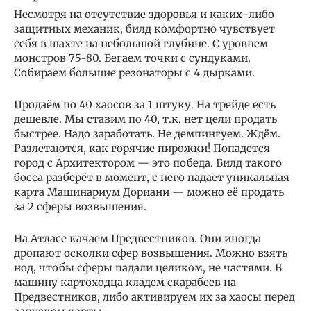
Несмотря на отсутствие здоровья и каких-либо
защитных механик, билд комфортно чувствует
себя в шахте на небольшой глубине. С уровнем
монстров 75-80. Бегаем точки с сундуками.
Собираем большие резонаторы с 4 дырками.
Продаём по 40 хаосов за 1 штуку. На трейде есть
дешевле. Мы ставим по 40, т.к. нет цели продать
быстрее. Надо заработать. Не демпингуем. Ждём.
Разлетаются, как горячие пирожки! Попадется
город с Архитектором — это победа. Билд такого
босса разберёт в момент, с него падает уникальная
карта Машинариум Дориани — можно её продать
за 2 сферы возвышения.
На Атласе качаем Предвестников. Они иногда
дропают осколки сфер возвышения. Можно взять
нод, чтобы сферы падали целиком, не частями. В
машину картоходца кладем скарабеев на
Предвестников, либо активируем их за хаосы перед