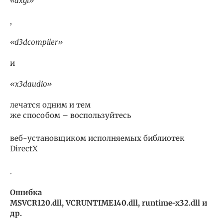
«dxgi»
,
«d3dcompiler»
и
«x3daudio»
лечатся одним и тем
же способом – воспользуйтесь
веб-установщиком исполняемых библиотек
DirectX
.
Ошибка
MSVCR120.dll, VCRUNTIME140.dll, runtime-x32.dll и
др.