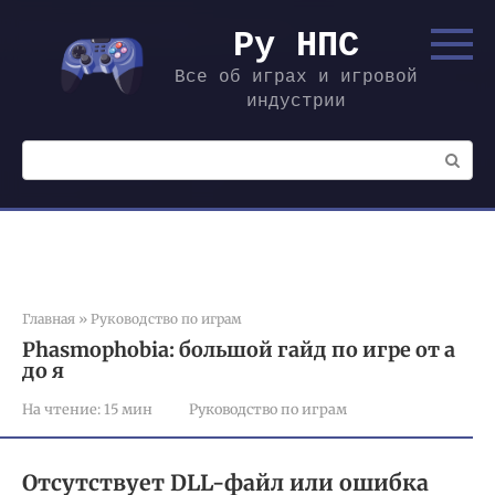
Перейти
к
Ру НПС
контенту
Все об играх и игровой
индустрии
Поиск:
Главная
»
Руководство по играм
Phasmophobia: большой гайд по игре от а
до я
На чтение:
15 мин
Руководство по играм
Отсутствует DLL-файл или ошибка