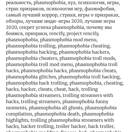
реальность, phasmophobia, xyz, психология, игры,
страх призраков, психология игр, фазмофобия,
самый лучший хоррор, страхи, игры о призраках,
обзоры, лучшие инди-игры 2020, лучшие игры
2020, секрет успеха phasmophobia, почему мы
боимся, призраки, rencify, project rencify,
phasmophobia, phasmophobia mod menu,
phasmophobia trolling, phasmophobia cheating,
phasmophobia hacking, phasmophobia hackers,
phasmophobia cheaters, phasmophobia troll mods,
phasmophobia troll mod menu, phasmophobia troll
hacks, phasmophobia hacks, phasmophobia cheats,
phasmophobia glitches, phasmophobia troll hacking,
phasmophobia hack trolling, phasmophobia, cheating,
hacks, hacker, cheats, cheat, hack, trolling
phasmophobia streamers, trolling streamers with
hacks, trolling streamers, phasmophobia funny
moments, phasmophobia all ghosts, phasmophobia
compilation, phasmophobia death, phasmophobia
highlights, trolling phasmophobia streamers with
hacks, hacker trolling, troller hacker, hack troller,