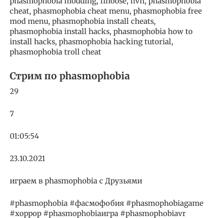
phasmophobia modding, finoose, hvh, phasmophobia
cheat, phasmophobia cheat menu, phasmophobia free
mod menu, phasmophobia install cheats,
phasmophobia install hacks, phasmophobia how to
install hacks, phasmophobia hacking tutorial,
phasmophobia troll cheat
Стрим по phasmophobia
29
7
01:05:54
23.10.2021
играем в phasmophobia с Друзьями
#phasmophobia #фасмофобия #phasmophobiagame
#хоррор #phasmophobiaигра #phasmophobiavr