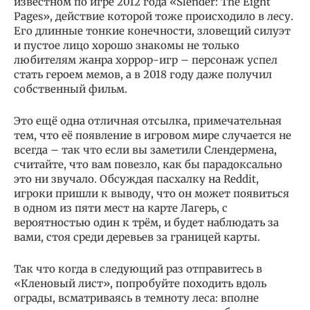
известном по игре 2012 года «Slender: The Eight
Pages», действие которой тоже происходило в лесу.
Его длинные тонкие конечности, зловещий силуэт
и пустое лицо хорошо знакомы не только
любителям жанра хоррор-игр – персонаж успел
стать героем мемов, а в 2018 году даже получил
собственный фильм.
Это ещё одна отличная отсылка, примечательная
тем, что её появление в игровом мире случается не
всегда – так что если вы заметили Слендермена,
считайте, что вам повезло, как бы парадоксально
это ни звучало. Обсуждая пасхалку на Reddit,
игроки пришли к выводу, что он может появиться
в одном из пяти мест на карте Лагерь, с
вероятностью один к трём, и будет наблюдать за
вами, стоя среди деревьев за границей карты.
Так что когда в следующий раз отправитесь в
«Кленовый лист», попробуйте походить вдоль
ограды, всматриваясь в темноту леса: вполне