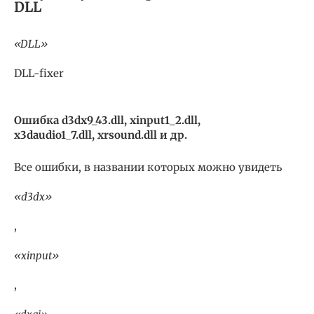
DLL
«DLL»
DLL-fixer
Ошибка d3dx9_43.dll, xinput1_2.dll,
x3daudio1_7.dll, xrsound.dll и др.
Все ошибки, в названии которых можно увидеть
«d3dx»
,
«xinput»
,