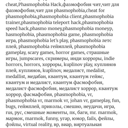
cheat,Phasmophobia Hack,фазмофобия чит,чит для
фазмофобия,чит для phasmophobia,cheat for
phasmophobia,phasmophobia client,phasmophobia
trainer,phasmophobia teleport hack,phasmophobia
speed hack,phasmo money,phasmophobia moneyp,
hasmophobia, phasmophobia game, phasmophobia
игра, phasmophobia let’s play, phasmophobia летс
плей, phasmophobia геймплей, phasmophobia
gameplay, scary games, horror games, страшные
игры, jumpscares, скримеры, инди хорроры, indie
horrors, horrors, хорроры, kuplinov play, куплинов
плей, куплинов, kuplinov, медалист, medalist,
medallist, медабан, квантум, квантум геймс,
квантум и медалист, квантум фасмофобия,
медалист фасмофобия, медалист хоррор, квантум
хоррор, фасмафобия, phasmophobia, vr,
phasmophobia vr, marmok vr, johan vr, gameplay, fun,
bugs, геймплей, приколы, смешно, неудачи, игра,
rus, рус, смешные моменты, пк, баги, mr. marmok,
мармок, marmok, funny, угар, юмор, fails, фейлы,
фэйлы, virtual reality, вр, виар, виртуальная