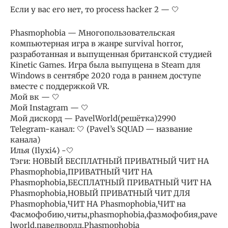
Если у вас его нет, то process hacker 2 — 🤍
Phasmophobia — Многопользовательская
компьютерная игра в жанре survival horror,
разработанная и выпущенная британской студией
Kinetic Games. Игра была выпущена в Steam для
Windows в сентябре 2020 года в раннем доступе
вместе с поддержкой VR.
Мой вк — 🤍
Мой Instagram — 🤍
Мой дискорд — PavelWorld(решётка)2990
Telegram-канал: 🤍 (Pavel’s SQUAD — название
канала)
Илья (Ilyxi4) -🤍
Тэги: НОВЫЙ БЕСПЛАТНЫЙ ПРИВАТНЫЙ ЧИТ НА
Phasmophobia,ПРИВАТНЫЙ ЧИТ НА
Phasmophobia,БЕСПЛАТНЫЙ ПРИВАТНЫЙ ЧИТ НА
Phasmophobia,НОВЫЙ ПРИВАТНЫЙ ЧИТ ДЛЯ
Phasmophobia,ЧИТ НА Phasmophobia,ЧИТ на
Фасмофобию,читы,phasmophobia,фазмофобия,pave
lworld,павелворлд,Phasmophobia