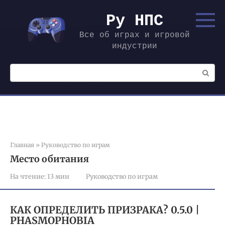
Перейти
к
Ру НПС
контенту
Все об играх и игровой
индустрии
Поиск:
Главная
»
Руководство по играм
Место обитания
На чтение:
13 мин
Руководство по играм
КАК ОПРЕДЕЛИТЬ ПРИЗРАКА? 0.5.0 |
PHASMOPHOBIA