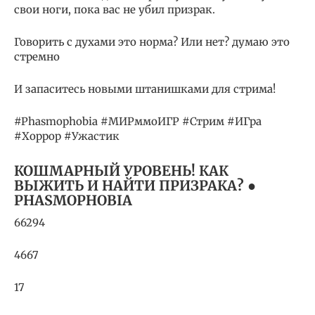
свои ноги, пока вас не убил призрак.
Говорить с духами это норма? Или нет? думаю это
стремно
И запаситесь новыми штанишками для стрима!
#Phasmophobia #МИРммоИГР #Стрим #ИГра
#Хоррор #Ужастик
КОШМАРНЫЙ УРОВЕНЬ! КАК
ВЫЖИТЬ И НАЙТИ ПРИЗРАКА? ●
PHASMOPHOBIA
66294
4667
17