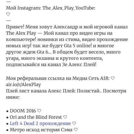
—
Мой Instagram: The_Alex_Play_YouTube:
🤍
—
Привет! Меня зовут Александр и мой игровой канал
The Alex Play — Мой канал про видео игры на
компьютере! новинки из стима, видео прохождение
новых игр! так же будет Gta 5 online! и многое
другое ждем Gta 6… В общем будет весело, много
угара, много экшина и крутого контента,
подписывайся на канал Зе Алекс Плей!
Моя реферальная ссылка на Медиа Сеть AIR: 🤍
air.io/r/AlexPlay
Плей лист канала Алекс Плей: Полистай.. Посмотри
ниже:
● DOOM 2016 🤍
● Ori and the Blind Forest 🤍
●
Left 4 Dead 2 прохождение
🤍
● Метро исход история Сэма 🤍