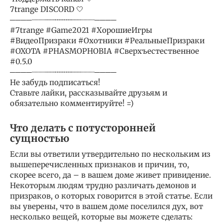
7trange DISCORD 🤍
────┈┈┈┄┄╌╌╌╌┄┄┈┈┈────
#7trange #Game2021 #ХорошиеИгры
#ВидеоПризраки #Охотники #РеальныеПризраки
#ОХОТА #PHASMOPHOBIA #Сверхъестественное
#0.5.0
────┈┈┈┄┄╌╌╌╌┄┄┈┈┈────
Не забудь подписаться!
Ставьте лайки, рассказывайте друзьям и
обязательно комментируйте! =)
Что делать с потусторонней
сущностью
Если вы ответили утвердительно по нескольким из
вышеперечисленных признаков и причин, то,
скорее всего, да – в вашем доме живет привидение.
Некоторым людям трудно различать демонов и
призраков, о которых говорится в этой статье. Если
вы уверены, что в вашем доме поселился дух, вот
несколько вещей, которые вы можете сделать: