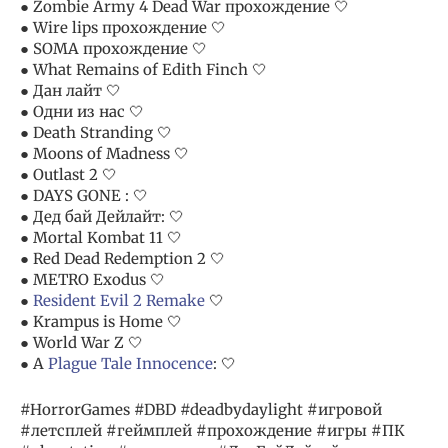
● Zombie Army 4 Dead War прохождение 🤍
● Wire lips прохождение 🤍
● SOMA прохождение 🤍
● What Remains of Edith Finch 🤍
● Дан лайт 🤍
● Одни из нас 🤍
● Death Stranding 🤍
● Moons of Madness 🤍
● Outlast 2 🤍
● DAYS GONE : 🤍
● Дед бай Дейлайт: 🤍
● Mortal Kombat 11 🤍
● Red Dead Redemption 2 🤍
● METRO Exodus 🤍
●
Resident Evil 2 Remake
🤍
● Krampus is Home 🤍
● World War Z 🤍
● A
Plague Tale Innocence
: 🤍
#HorrorGames #DBD #deadbydaylight #игровой
#летсплей #геймплей #прохождение #игры #ПК