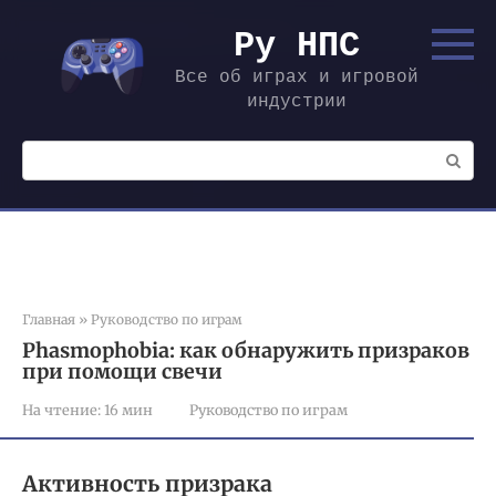
Перейти
к
Ру НПС
контенту
Все об играх и игровой
индустрии
Поиск:
Главная
»
Руководство по играм
Phasmophobia: как обнаружить призраков
при помощи свечи
На чтение:
16 мин
Руководство по играм
Активность призрака