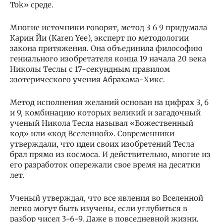
Tok» среде.
Многие источники говорят, метод 3 6 9 придумала
Карин Йи (Karen Yee), эксперт по методологии
закона притяжения. Она объединила философию
гениального изобретателя конца 19 начала 20 века
Николы Теслы с 17-секундным правилом
эзотерического учения Абрахама-Хикс.
Метод исполнения желаний основан на цифрах 3, 6
и 9, комбинацию которых великий и загадочный
ученый Никола Тесла называл «Божественный
код» или «код Вселенной». Современники
утверждали, что идеи своих изобретений Тесла
брал прямо из космоса. И действительно, многие из
его разработок опережали свое время на десятки
лет.
Ученый утверждал, что все явления во Вселенной
легко могут быть изучены, если углубиться в
разбор чисел 3-6-9. Даже в повседневной жизни,