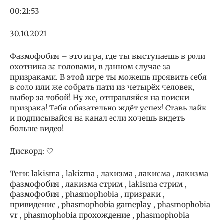
00:21:53
30.10.2021
Фазмофобия – это игра, где ты выступаешь в роли
охотника за головами, в данном случае за
призраками. В этой игре ты можешь проявить себя
в соло или же собрать пати из четырёх человек,
выбор за тобой! Ну же, отправляйся на поиски
призрака! Тебя обязательно ждёт успех! Ставь лайк
и подписывайся на канал если хочешь видеть
больше видео!
Дискорд: 🤍
Теги: lakisma , lakizma , лакизма , лакисма , лакизма
фазмофобия , лакизма стрим , lakisma стрим ,
фазмофобия , phasmophobia , призраки ,
привидение , phasmophobia gameplay , phasmophobia
vr , phasmophobia прохождение , phasmophobia