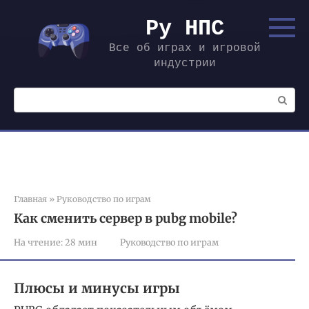
Перейти
к
Ру НПС
контенту
Все об играх и игровой
индустрии
Поиск:
Главная
»
Руководство по играм
Как сменить сервер в pubg mobile?
На чтение:
28 мин
Руководство по играм
Плюсы и минусы игры