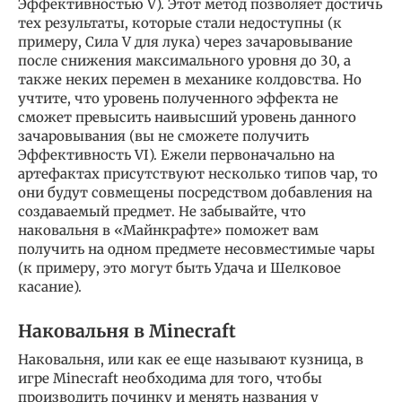
Эффективностью V). Этот метод позволяет достичь
тех результаты, которые стали недоступны (к
примеру, Сила V для лука) через зачаровывание
после снижения максимального уровня до 30, а
также неких перемен в механике колдовства. Но
учтите, что уровень полученного эффекта не
сможет превысить наивысший уровень данного
зачаровывания (вы не сможете получить
Эффективность VI). Ежели первоначально на
артефактах присутствуют несколько типов чар, то
они будут совмещены посредством добавления на
создаваемый предмет. Не забывайте, что
наковальня в «Майнкрафте» поможет вам
получить на одном предмете несовместимые чары
(к примеру, это могут быть Удача и Шелковое
касание).
Наковальня в Minecraft
Наковальня, или как ее еще называют кузница, в
игре Minecraft необходима для того, чтобы
производить починку и менять названия у