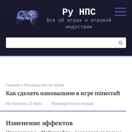
Перейти
к
Ру НПС
контенту
Все об играх и игровой
индустрии
Поиск:
Главная
»
Руководство по играм
Как сделать наковальню в игре minecraft
На чтение:
22 мин
Руководство по играм
Изменение эффектов