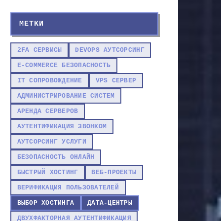
МЕТКИ
2FA СЕРВИСЫ
DEVOPS АУТСОРСИНГ
E-COMMERCE БЕЗОПАСНОСТЬ
IT СОПРОВОЖДЕНИЕ
VPS СЕРВЕР
АДМИНИСТРИРОВАНИЕ СИСТЕМ
АРЕНДА СЕРВЕРОВ
АУТЕНТИФИКАЦИЯ ЗВОНКОМ
АУТСОРСИНГ УСЛУГИ
БЕЗОПАСНОСТЬ ОНЛАЙН
БЫСТРЫЙ ХОСТИНГ
ВЕБ-ПРОЕКТЫ
ВЕРИФИКАЦИЯ ПОЛЬЗОВАТЕЛЕЙ
ВЫБОР ХОСТИНГА
ДАТА-ЦЕНТРЫ
ДВУХФАКТОРНАЯ АУТЕНТИФИКАЦИЯ