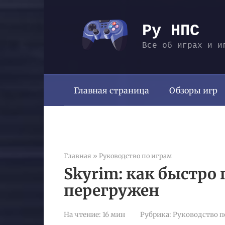
Перейти
к
Ру НПС
контенту
Все об играх и и
Главная страница
Обзоры игр
Главная
»
Руководство по играм
Skyrim: как быстро 
перегружен
На чтение:
16 мин
Рубрика:
Руководство п