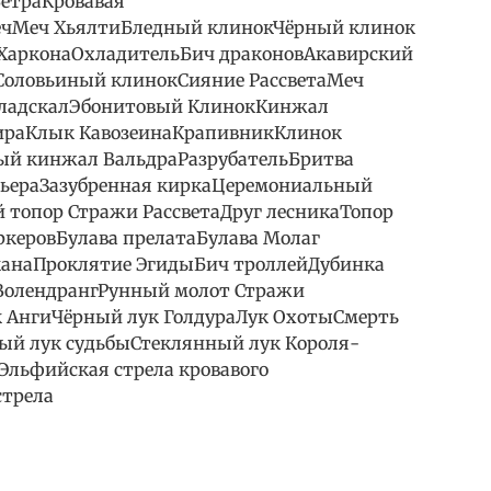
ВетраКровавая
чМеч ХьялтиБледный клинокЧёрный клинок
ХарконаОхладительБич драконовАкавирский
оловьиный клинокСияние РассветаМеч
ладскалЭбонитовый КлинокКинжал
ираКлык КавозеинаКрапивникКлинок
ый кинжал ВальдраРазрубательБритва
ньераЗазубренная киркаЦеремониальный
 топор Стражи РассветаДруг лесникаТопор
ркеровБулава прелатаБулава Молаг
канаПроклятие ЭгидыБич троллейДубинка
ВолендрангРунный молот Стражи
к АнгиЧёрный лук ГолдураЛук ОхотыСмерть
й лук судьбыСтеклянный лук Короля-
Эльфийская стрела кровавого
стрела