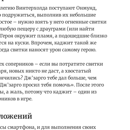
ллегию Винтерхолда поступают Онмунд,
о подружиться, выполнив их небольшие
остое – нужно взять у него огненные свитки
 любую пещеру с драуграми (или найти
. Героя окружит пламя, а подошедшие близко
тся на куски. Впрочем, каджит такой же
огда свитки наносят урон самому герою.
рех соперников – если вы потратите свитки
ря, новых никто не даст, а хвостатый
ончились? Дж’зарго тебе дал больше, чем
 Дж’зарго просил тебя помочь». После этого
ы, а жаль, потому что каджит – один из
ников в игре.
иложений
сы смартфона, и для выполнения своих