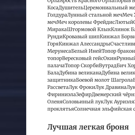
ОрлаЯрость Красного ОрлаПорыв 
КосаДушительЦеремониальный ме
ГолдураЛунный стальной мечМеч 
мечМеч королевы ФрейдисЛютыйС
МиракаШтормовой КлыкКлинок Б
РундиКровавый шипКинжал Борв
ГоряКинжал АлессандрыСчастлив
МерунесаБелый ИнейТопор брако
топорВересковый гейсОкинРунный
палачаТопор СкорбиВутрадБич Хо
БалаДубина великанаДубина вели
защитникаБоевой молот Шагрола
РассветаЛук ФрокиЛук ДравинаЛу
ФириниэлаЗефирДвемерский чёрны
ОленяСоловьиный лукЛук Ауриэля
проклятьяСолнечная эльфийская 
Лучшая легкая броня