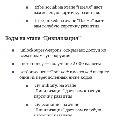
tribe_social: на этапе “Племя” даст
вам зелёную карточку развития.
tribe_mixed: на этапе “Племя” даст
вам голубую карточку развития.
Коды на этапе “Цивилизация”
unlockSuperWeapons: открывает доступ ко
всем видам супероружия.
moremoney — получение 2 000 валюты
setConsequenceTrait
код
: вместо
код
введите
один из перечисленных ниже кодов:
civ_military: на этапе
“Цивилизация” даст вам красную
карточку развития.
civ_economic: на этапе
“Цивилизация” даст вам голубую
карточку развития.