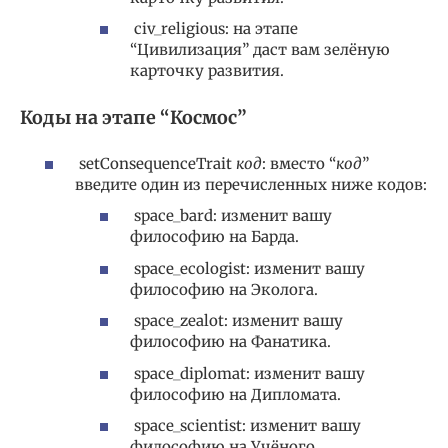
civ_religious: на этапе
“Цивилизация” даст вам зелёную
карточку развития.
Коды на этапе “Космос”
setConsequenceTrait
код
: вместо “
код
”
введите один из перечисленных ниже кодов:
space_bard: изменит вашу
философию на Барда.
space_ecologist: изменит вашу
философию на Эколога.
space_zealot: изменит вашу
философию на Фанатика.
space_diplomat: изменит вашу
философию на Дипломата.
space_scientist: изменит вашу
философию на Учёного.