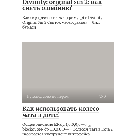
Divinity: original sin 2: как
снять ошейник?
Как скрафтить свитки (гримуар) в Divinity
Original Sin 2 Свиток «возгорание» = Лист
бумаги
Руководство по играм
0
Как использовать колесо
чата в доте?
Общее описание h2<dp>1,0,0,0,0—> p,
blockquote<dp>1,0,0,0,0—> Колесом чата в Dota 2
называется инструмент интерфейса,