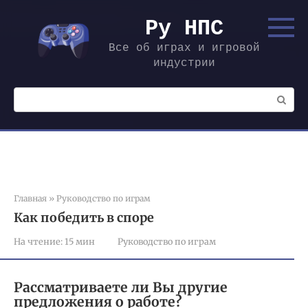
Перейти
к
Ру НПС
контенту
Все об играх и игровой
индустрии
Поиск:
Главная
»
Руководство по играм
Как победить в споре
На чтение:
15 мин
Руководство по играм
Рассматриваете ли Вы другие
предложения о работе?