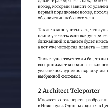
Давайте разбираться. Каждое небе
номер, который зависит от удалени
первый порядковый номер, потому 
обозначении небесного тела
Так же важно учитывать, что луны 
планет, то есть: если вокруг трет
ближайший к планете будет имет
а вот уже четвёртая планета — ше
Также существует то ли баг, то ли
воспринимает координаты как неко
указано последнее по порядку знач
выбранной системы).
2 Architect Teleporter
Множество телепортов, разбросанн
в Ниже нуля. Один находится в Це