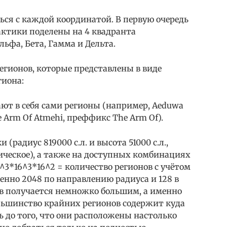
ься с каждой координатой. В первую очередь
актики поделены на 4 квадранта
ьфа, Бета, Гамма и Дельта.
егионов, которые представлены в виде
гиона:
ют в себя сами регионы (например, Aeduwa
e Arm Of Atmehi, преффикс The Arm Of).
(радиус 819000 с.л. и высота 51000 с.л.,
ическое), а также на доступных комбинациях
^3*16^3*16^2 = количество регионов с учётом
нно 2048 по направлению радиуса и 128 в
ов получается немножко большим, а именно
большинство крайних регионов содержит куда
ь до того, что они расположены настолько