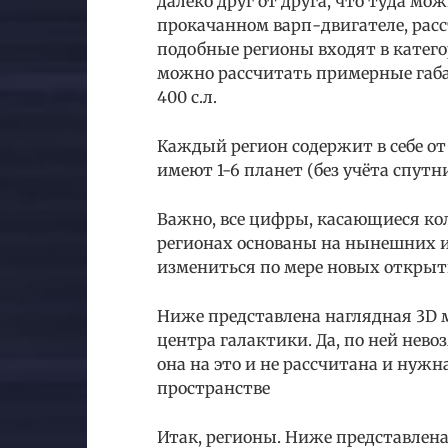
далеко друг от друга, что туда мо
прокачанном варп-двигателе, расс
подобные регионы входят в катего
можно рассчитать примерные габари
400 с.л.
Каждый регион содержит в себе от 5
имеют 1-6 планет (без учёта спутн
Важно, все цифры, касающиеся кол
регионах основаны на нынешних и
измениться по мере новых открыт
Ниже представлена наглядная 3D 
центра галактики. Да, по ней нев
она на это и не рассчитана и нуж
пространстве
Итак, регионы. Ниже представлен