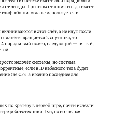
сное тело в системе имеет свой порядковый
я от звезды. При этом станция всегда имеет
глиф «0» никогда не используется в
вклиниваются в этот счёт, а не идут после
ьей планеты вращается 2 спутника, то
ь 4 порядковый номер, следующий — пятый,
стой
 просто недочёт системы, но система
рректные, если в ID небесного тела будет
ение (не «F», а именно последнее для
ых по Кратеру в первой игре, почти исчезли
нтре робототехники Пхи, но его нельзя