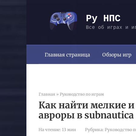
Перейти
к
Ру НПС
контенту
Все об играх и и
Главная страница
Обзоры игр
Главная
»
Руководство по играм
Как найти мелкие 
авроры в subnautica
На чтение:
13 мин
Рубрика:
Руководство п