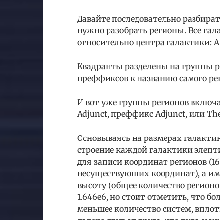
Давайте последовательно разбират
нужно разобрать регионы. Все гал
относительно центра галактики: Ал
Квадранты разделены на группы р
преффиксов к названию самого ре
И вот уже группы регионов включа
Adjunct, преффикс Adjunct, или Th
Основываясь на размерах галактики 
строение каждой галактики элепт
для записи координат регионов (16
несуществующих координат), а име
высоту (общее количество регион
1.646e6, но стоит отметить, что 
меньшее количество систем, вплот