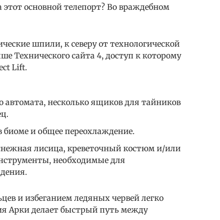
да этот основной телепорт? Во враждебном
ческие шпили, к северу от технологической
е Технического сайта 4, доступ к которому
t Lift.
о автомата, несколько ящиков для тайников
ц.
в биоме и общее переохлаждение.
снежная лисица, креветочный костюм и/или
нструменты, необходимые для
дения.
ев и избеганием ледяных червей легко
ция Арки делает быстрый путь между