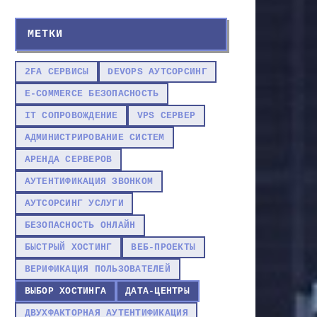
МЕТКИ
2FA СЕРВИСЫ
DEVOPS АУТСОРСИНГ
E-COMMERCE БЕЗОПАСНОСТЬ
IT СОПРОВОЖДЕНИЕ
VPS СЕРВЕР
АДМИНИСТРИРОВАНИЕ СИСТЕМ
АРЕНДА СЕРВЕРОВ
АУТЕНТИФИКАЦИЯ ЗВОНКОМ
АУТСОРСИНГ УСЛУГИ
БЕЗОПАСНОСТЬ ОНЛАЙН
БЫСТРЫЙ ХОСТИНГ
ВЕБ-ПРОЕКТЫ
ВЕРИФИКАЦИЯ ПОЛЬЗОВАТЕЛЕЙ
ВЫБОР ХОСТИНГА
ДАТА-ЦЕНТРЫ
ДВУХФАКТОРНАЯ АУТЕНТИФИКАЦИЯ