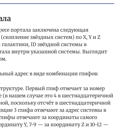
ала
адресе портала заключена следующая
скопление звёздных систем) по X, Y и Z
галактики, ID звёздной системы в
ртала внутри указанной системы. Выглядит
ом.
ный адрес в виде комбинации глифов:
структуре. Первый глиф отвечает за номер
е (в нашем случае это 4 в шестнадцатеричной
чной, поскольку отсчёт в шестнадцатеричной
ющие 3 глифа отвечают за адрес системы в
глифы отвечают за координаты самого
ординату Y, 7-9 — за координату Z и 10-12 —