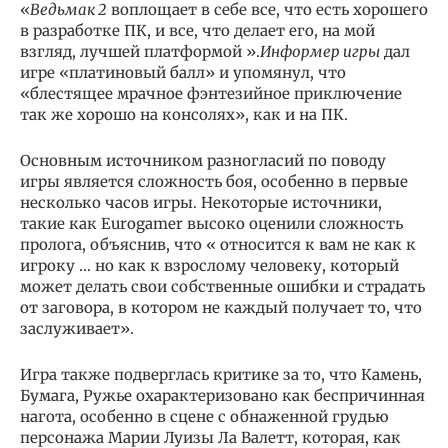
«
Ведьмак 2
воплощает в себе все, что есть хорошего
в разработке ПК, и все, что делает его, на мой
взгляд, лучшей платформой ».
Информер игры
дал
игре «платиновый балл» и упомянул, что
«блестящее мрачное фэнтезийное приключение
так же хорошо на консолях», как и на ПК.
Основным источником разногласий по поводу
игры является сложность боя, особенно в первые
несколько часов игры. Некоторые источники,
такие как Eurogamer высоко оценили сложность
пролога, объяснив, что « относится к вам не как к
игроку … но как к взрослому человеку, который
может делать свои собственные ошибки и страдать
от заговора, в котором не каждый получает то, что
заслуживает».
Игра также подверглась критике за то, что Камень,
Бумага, Ружье охарактеризовано как беспричинная
нагота, особенно в сцене с обнаженной грудью
персонажа Марии Луизы Ла Валетт, которая, как