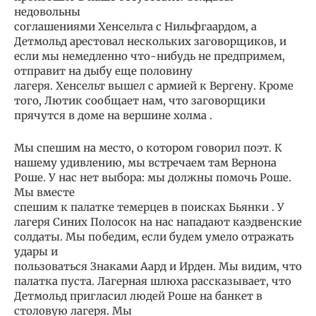
недовольны
соглашениями Хенсельта с Нильфгаардом, а
Детмольд арестовал нескольких заговорщиков, и
если мы немедленно что-нибудь не предпримем,
отправит на дыбу еще половину
лагеря. Хенсельт вышел с армией к Вергену. Кроме
того, Лютик сообщает нам, что заговорщики
прячутся в доме на вершине холма .
Мы спешим на место, о котором говорил поэт. К
нашему удивлению, мы встречаем там Вернона
Роше. У нас нет выбора: мы должны помочь Роше.
Мы вместе
спешим к палатке темерцев в поисках Бьянки . У
лагеря Синих Полосок на нас нападают каэдвенские
солдаты. Мы победим, если будем умело отражать
удары и
пользоваться Знаками Аард и Ирден. Мы видим, что
палатка пуста. Лагерная шлюха рассказывает, что
Детмольд пригласил людей Роше на банкет в
столовую лагеря. Мы