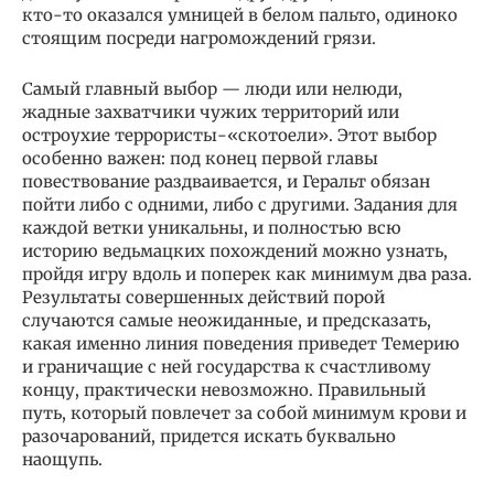
кто-то оказался умницей в белом пальто, одиноко
стоящим посреди нагромождений грязи.
Самый главный выбор — люди или нелюди,
жадные захватчики чужих территорий или
остроухие террористы-«скотоели». Этот выбор
особенно важен: под конец первой главы
повествование раздваивается, и Геральт обязан
пойти либо с одними, либо с другими. Задания для
каждой ветки уникальны, и полностью всю
историю ведьмацких похождений можно узнать,
пройдя игру вдоль и поперек как минимум два раза.
Результаты совершенных действий порой
случаются самые неожиданные, и предсказать,
какая именно линия поведения приведет Темерию
и граничащие с ней государства к счастливому
концу, практически невозможно. Правильный
путь, который повлечет за собой минимум крови и
разочарований, придется искать буквально
наощупь.