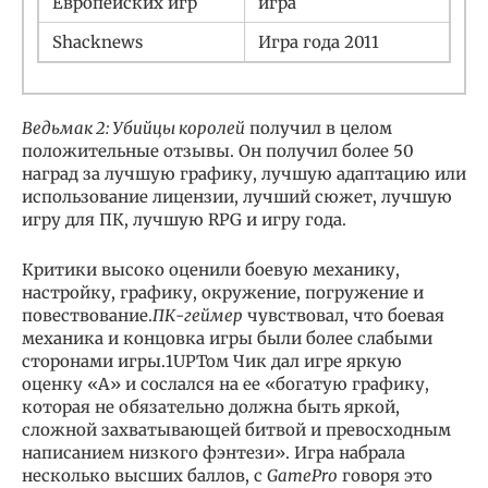
Европейских игр
игра
Shacknews
Игра года 2011
Ведьмак 2: Убийцы королей
получил в целом
положительные отзывы. Он получил более 50
наград за лучшую графику, лучшую адаптацию или
использование лицензии, лучший сюжет, лучшую
игру для ПК, лучшую RPG и игру года.
Критики высоко оценили боевую механику,
настройку, графику, окружение, погружение и
повествование.
ПК-геймер
чувствовал, что боевая
механика и концовка игры были более слабыми
сторонами игры.1UPТом Чик дал игре яркую
оценку «А» и сослался на ее «богатую графику,
которая не обязательно должна быть яркой,
сложной захватывающей битвой и превосходным
написанием низкого фэнтези». Игра набрала
несколько высших баллов, с
GamePro
говоря это