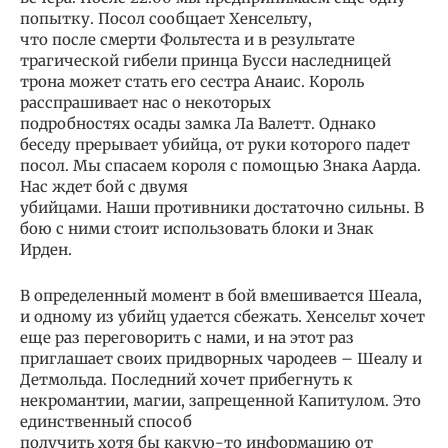
попытку. Посол сообщает Хенсельту,
что после смерти Фольтеста и в результате
трагической гибели принца Бусси наследницей
трона может стать его сестра Анаис. Король
расспрашивает нас о некоторых
подробностях осады замка Ла Валетт. Однако
беседу прерывает убийца, от руки которого падет
посол. Мы спасаем короля с помощью Знака Аарда.
Нас ждет бой с двумя
убийцами. Наши противники достаточно сильны. В
бою с ними стоит использовать блоки и Знак
Ирден.
В определенный момент в бой вмешивается Шеала,
и одному из убийц удается сбежать. Хенсельт хочет
еще раз переговорить с нами, и на этот раз
приглашает своих придворных чародеев – Шеалу и
Детмольда. Последний хочет прибегнуть к
некромантии, магии, запрещенной Капитулом. Это
единственный способ
получить хотя бы какую-то информацию от