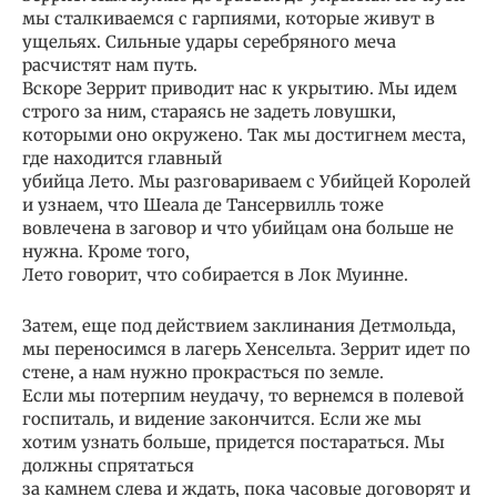
мы сталкиваемся с гарпиями, которые живут в
ущельях. Сильные удары серебряного меча
расчистят нам путь.
Вскоре Зеррит приводит нас к укрытию. Мы идем
строго за ним, стараясь не задеть ловушки,
которыми оно окружено. Так мы достигнем места,
где находится главный
убийца Лето. Мы разговариваем с Убийцей Королей
и узнаем, что Шеала де Тансервилль тоже
вовлечена в заговор и что убийцам она больше не
нужна. Кроме того,
Лето говорит, что собирается в Лок Муинне.
Затем, еще под действием заклинания Детмольда,
мы переносимся в лагерь Хенсельта. Зеррит идет по
стене, а нам нужно прокрасться по земле.
Если мы потерпим неудачу, то вернемся в полевой
госпиталь, и видение закончится. Если же мы
хотим узнать больше, придется постараться. Мы
должны спрятаться
за камнем слева и ждать, пока часовые договорят и