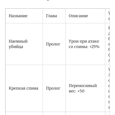
Ус
Название
Глава
Описание
по
Во
дво
ба
Наемный
Урон при атаке
Пролог
най
убийца
со спины: +25%
бел
(от
Ass
Уб
Ла 
сл
Переносимый
ор
Крепкая спина
Пролог
вес: +50
спо
пр
пе
ку