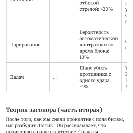
отбитой
по
стрелой: +20%
ум
От
стр
Вероятность
автоматической
Сде
Парирование
…
контратаки во
око
время блока:
10%
Шанс убить
Уби
противника с
Вал
Палач
…
одного удара:
Пан
+1%
Хен
Теория заговора (часть вторая)
После того, как мы сняли проклятие с поля битвы,
нас разбудит Лютик . Он рассказывает, что
произошло в наше отсутствие. Солдаты