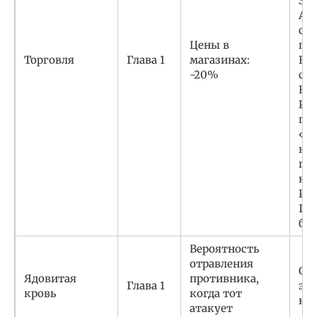
Зн
Ак
спо
Цены в
по
Торговля
Глава 1
магазинах:
Юл
-20%
сто
Каэ
Ро
по
«Д
кни
пок
кр
Ра
Гес
бор
Вероятность
отравления
От
Ядовитая
противника,
Глава 1
эл
кровь
когда тот
нес
атакует