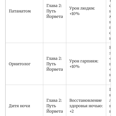
тр
Глава 2:
се
Урон людям:
Патанатом
Путь
изв
+10%
Йорвета
меч
кат
по
сп
ин
Вы
за
Глава 2:
«К
Урон гарпиям:
Орнитолог
Путь
га
+10%
Йорвета
«к
ко
га
Пр
не
Глава 2:
Восстановление
лаг
Дитя ночи
Путь
здоровья ночью:
во 
Йорвета
+2
вы