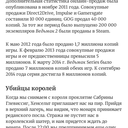
Дополнительная статистика онлайн-продаж была
опубликована в ноябре 2011 года. Совокупные
продажи Direct2Drive, Impulse и Gamersgate
составили 10 000 единиц. GOG продал 40 000
копий. За тот же период было выпущено 200 000
экземпляров
Ведьмак 2
были проданы в Steam.
К маю 2012 года было продано 1,7 миллиона копий
игры. К февралю 2013 года совокупные продажи
игры и ее предшественницы превысили 5
миллионов. К марту 2014 г.
Ведьмак
Series было
продано 7 миллионов копий обеих игр. К сентябрю
2014 года серия достигла 8 миллионов копий.
Убийцы королей
Когда мы снимаем с короля проклятие Сабрины
Глевиссиг, Хенсельт приглашает нас на пир. Прийдя
в верхний лагерь, мы видим, что монарх принимает
реданского посла. Стража не пустит нас в
королевский шатер, и нам придется ждать до
вечера. После 22:00 мы предпринимаем еще одну