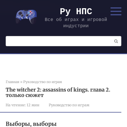
Перейти
к
Ру НПС
контенту
Все об играх и игровой
индустрии
Поиск:
Главная
»
Руководство по играм
The witcher 2: assassins of kings. глава 2.
только сюжет
На чтение:
12 мин
Руководство по играм
Выборы, выборы