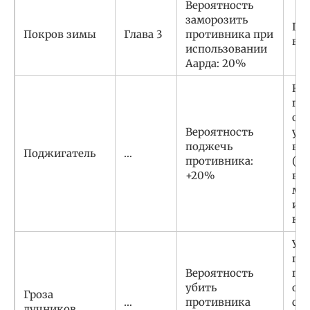
Вероятность
заморозить
Пос
Покров зимы
Глава 3
противника при
в 3
использовании
Аарда: 20%
Не
по
оп
Вероятность
уро
поджечь
во
Поджигатель
…
противника:
(ок
+20%
воз
мо
ис
кос
Уби
пя
Вероятность
пр
убить
от
Гроза
…
противника
стр
лучников