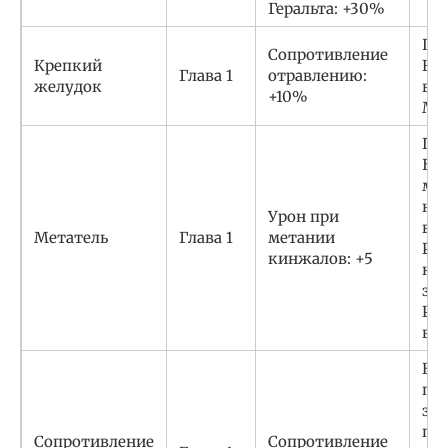
Геральта: +30%
Пер
Сопротивление
Крепкий
Ке
Глава 1
отравлению:
желудок
вы
+10%
Ма
По
Бья
ме
ки
Урон при
вре
Метатель
Глава 1
метании
Рош
кинжалов: +5
ну
заг
Ро
во 
В х
пр
зад
па
Сопротивление
Сопротивление