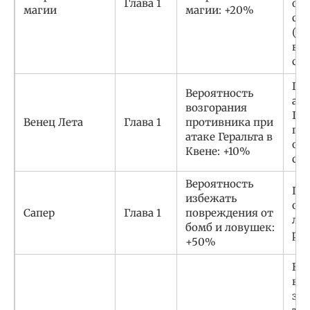
Глава 1
отк
магии
магии: +20%
сек
(wa
вы
ст
По
Вероятность
аль
возгорания
Гла
Венец Лета
Глава 1
противника при
пр
атаке Геральта в
ос
Квене: +10%
сю
Вероятность
Пр
избежать
об
Сапер
Глава 1
повреждения от
ло
бомб и ловушек:
раз
+50%
Во
вы
зад