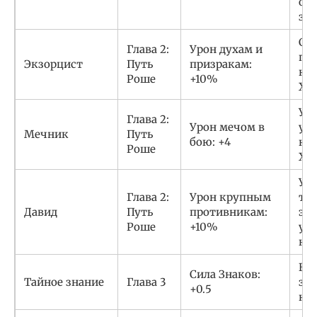
ос
за
Сн
Глава 2:
Урон духам и
про
Экзорцист
Путь
призракам:
ко
Роше
+10%
Хен
Ун
Глава 2:
Урон мечом в
уби
Мечник
Путь
бою: +4
ко
Роше
Хен
Ун
Глава 2:
Урон крупным
тр
Давид
Путь
противникам:
эле
Роше
+10%
уб
ко
Вы
Сила Знаков:
Тайное знание
Глава 3
зад
+0.5
на 