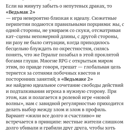
Если на минуту забыть о непутевых драках, то
«Ведьмак 2»
— игра невероятно близкая к идеалу. Сюжетные
перипетии подаются правильными порциями: мы, с
одной стороны, не умираем со скуки, отсматривая
кат-сцены непомерной длины, с другой стороны,
ни разу не было ситуации, когда приходилось
бесцельно блуждать по окрестностям, силясь
понять, что же Геральт позабыл в этой проклятой
богами глуши. Многие RPG с открытым миром
этим, по правде говоря, грешат — глобальная цель
теряется за сотнями побочных квестов и
посторонних занятий; в
«Ведьмаке 2»
же найдено идеальное сочетание свободы действий
и подталкивания игрока в нужную сторону. При
этом, как и полагается в ролевой игре «новой
волны», нам с завидной регулярностью приходится
делать выбор между злом и злом в профиль.
Вариант «жили все долго и счастливо» не
встречается в принципе: местные жители слишком
долго убивали и грабили друг друга, чтобы хоть