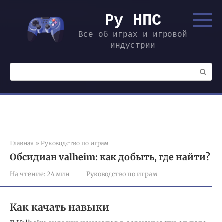
Перейти
к
Ру НПС
контенту
Все об играх и игровой
индустрии
Поиск:
Главная
»
Руководство по играм
Обсидиан valheim: как добыть, где найти?
На чтение:
24 мин
Руководство по играм
Как качать навыки