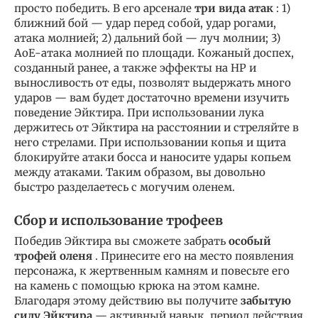
просто победить. В его арсенале
три вида атак
: 1)
ближний бой — удар перед собой, удар рогами,
атака молнией; 2) дальний бой — луч молнии; 3)
AoE-атака молнией по площади. Кожаный доспех,
созданный ранее, а также эффекты на HP и
выносливость от еды, позволят выдержать много
ударов — вам будет достаточно времени изучить
поведение Эйктира. При использовании лука
держитесь от Эйктира на расстоянии и стреляйте в
него стрелами. При использовании копья и щита
блокируйте атаки босса и наносите удары копьем
между атаками. Таким образом, вы довольно
быстро разделаетесь с могучим оленем.
Сбор и использование трофеев
Победив Эйктира вы сможете забрать
особый
трофей оленя
. Принесите его на место появления
персонажа, к жертвенным камням и повесьте его
на камень с помощью крюка на этом камне.
Благодаря этому действию вы получите
забытую
силу Эйктира
— активный навык, период действия