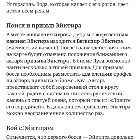
Иггдрасиль. Вода, которая капает с его рогов, дает
исток всем рекам.
Поиск и призыв Эйктира
В
месте появления игрока
, рядом с
жертвенным
камнем Эйктира
находится
Вегвизир Эйктира
(магический камень). После взаимодействия с ним
на карте будет отмечено положение ближайшего
алтаря призыва Эйктира
. В биоме
Луга
возможно
найти несколько алтарей призыва. Для призыва
босса необходимы разместить
два оленьих трофея
на алтарь призыва
в биоме Луга. Алтарь
представляет собой жертвенный стол в кругу
камней, рядом с одним их них есть рунический
камень со статуей оленя, который гласит: «Ловите
его сородичей». В дальнейшем призывать Эйктира
можно неограниченное количество раз.
Бой с Эйктиром
Отмечается, что первого босса — Эйктира довольно