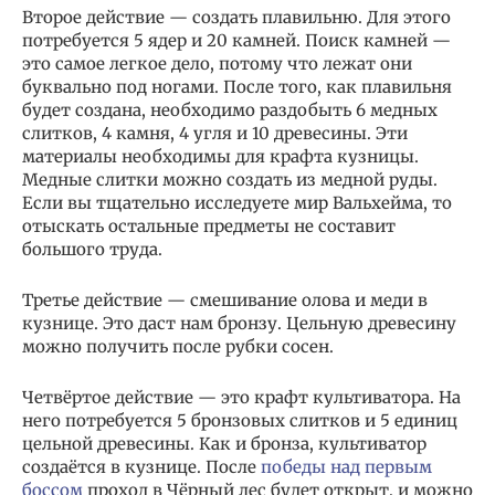
Второе действие — создать плавильню. Для этого
потребуется 5 ядер и 20 камней. Поиск камней —
это самое легкое дело, потому что лежат они
буквально под ногами. После того, как плавильня
будет создана, необходимо раздобыть 6 медных
слитков, 4 камня, 4 угля и 10 древесины. Эти
материалы необходимы для крафта кузницы.
Медные слитки можно создать из медной руды.
Если вы тщательно исследуете мир Вальхейма, то
отыскать остальные предметы не составит
большого труда.
Третье действие — смешивание олова и меди в
кузнице. Это даст нам бронзу. Цельную древесину
можно получить после рубки сосен.
Четвёртое действие — это крафт культиватора. На
него потребуется 5 бронзовых слитков и 5 единиц
цельной древесины. Как и бронза, культиватор
создаётся в кузнице. После
победы над первым
боссом
проход в Чёрный лес будет открыт, и можно