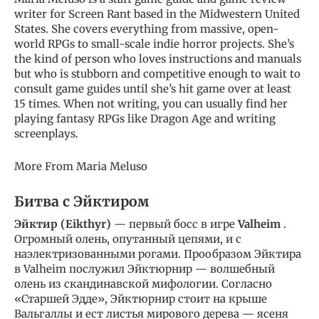
writer for Screen Rant based in the Midwestern United
States. She covers everything from massive, open-
world RPGs to small-scale indie horror projects. She’s
the kind of person who loves instructions and manuals
but who is stubborn and competitive enough to wait to
consult game guides until she’s hit game over at least
15 times. When not writing, you can usually find her
playing fantasy RPGs like Dragon Age and writing
screenplays.
More From Maria Meluso
Битва с Эйктиром
Эйктир (Eikthyr)
— первый босс в игре
Valheim
.
Огромный олень, опутанный цепями, и с
наэлектризованными рогами. Прообразом Эйктира
в Valheim послужил Эйктюрнир — волшебный
олень из скандинавской мифологии. Согласно
«Старшей Эдде», Эйктюрнир стоит на крыше
Вальгаллы и ест листья мирового дерева — ясеня