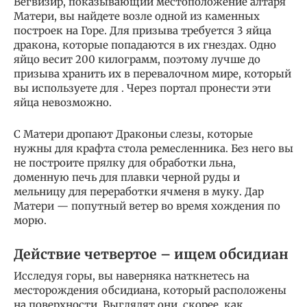
Вегвизир, показывающий местоположение алтаря
Матери, вы найдете возле одной из каменных
построек на Горе. Для призыва требуется 3 яйца
дракона, которые попадаются в их гнездах. Одно
яйцо весит 200 килограмм, поэтому лучше до
призыва хранить их в перевалочном мире, который
вы используете для . Через портал пронести эти
яйца невозможно.
С Матери дропают Драконьи слезы, которые
нужны для крафта стола ремесленника. Без него вы
не построите прялку для обработки льна,
доменную печь для плавки черной руды и
мельницу для переработки ячменя в муку. Дар
Матери — попутный ветер во время хождения по
морю.
Действие четвертое – ищем обсидиан
Исследуя горы, вы наверняка наткнетесь на
месторождения обсидиана, который расположены
на поверхности. Выглядят они, скорее, как