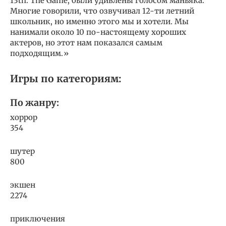
13th: The Game, были удивлены голосом маньяка.
Многие говорили, что озвучивал 12-ти летний
школьник, но именно этого мы и хотели. Мы
нанимали около 10 по-настоящему хороших
актеров, но этот нам показался самым
подходящим.»
Игры по категориям:
По жанру:
хоррор
354
шутер
800
экшен
2274
приключения