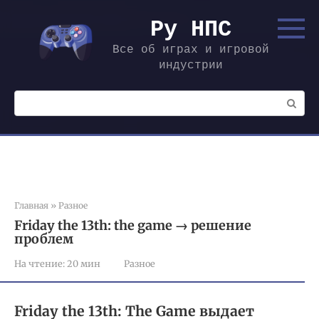
Перейти
к
Ру НПС
контенту
Все об играх и игровой
индустрии
Поиск:
Главная
»
Разное
Friday the 13th: the game → решение
проблем
На чтение:
20 мин
Разное
Friday the 13th: The Game выдает