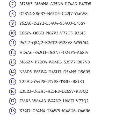
M76V3-M66N8-A35N6-R74A3-B47D8
O28Y4-X86R7-N65O5-C22J7-Y46W8
Y62A6-I52Y2-L34U4-S34U3-L43S7
E66Y4-Q66J3-N62V3-V77O5-R36I3
P47I7-Q84J2-K26T2-M28V8-W55M4
H24A6-S42G3-D62N3-O24F6-A68I4
M66Z4-P72O4-W64R3-S35V7-R87V8
N33D5-E63W4-H45H3-O54N5-R56R5
T22A2-Y44P8-T47P8-T83J3-B83Z3
E35R3-O62A3-A25R8-D26S7-K83Q2
J28X3-W84A3-W47N2-U68I3-V77Q2
X32J7-O62N4-T84W5-M48U6-O46R6