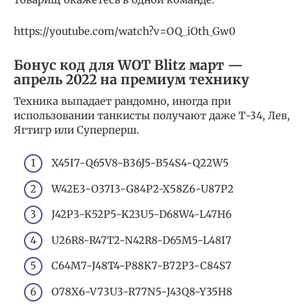
https://youtube.com/watch?v=OQ_iOth_Gw0
Бонус код для WOT Blitz март —
апрель 2022 на премиум технику
Техника выпадает рандомно, иногда при
использовании танкисты получают даже Т-34, Лев,
Ягтигр или Суперперш.
X45I7-Q65V8-B36J5-B54S4-Q22W5
W42E3-O37I3-G84P2-X58Z6-U87P2
J42P3-K52P5-K23U5-D68W4-L47H6
U26R8-R47T2-N42R8-D65M5-L48I7
C64M7-J48T4-P88K7-B72P3-C84S7
O78X6-V73U3-R77N5-J43Q8-Y35H8