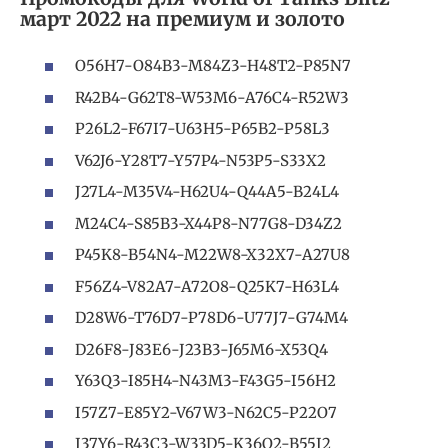
март 2022 на премиум и золото
O56H7-O84B3-M84Z3-H48T2-P85N7
R42B4-G62T8-W53M6-A76C4-R52W3
P26L2-F67I7-U63H5-P65B2-P58L3
V62J6-Y28T7-Y57P4-N53P5-S33X2
J27L4-M35V4-H62U4-Q44A5-B24L4
M24C4-S85B3-X44P8-N77G8-D34Z2
P45K8-B54N4-M22W8-X32X7-A27U8
F56Z4-V82A7-A72O8-Q25K7-H63L4
D28W6-T76D7-P78D6-U77J7-G74M4
D26F8-J83E6-J23B3-J65M6-X53Q4
Y63Q3-I85H4-N43M3-F43G5-I56H2
I57Z7-E85Y2-V67W3-N62C5-P22O7
J37Y6-R43C3-W33D5-K36Q2-B55I2