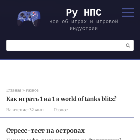
Перейти
к
Ру НПС
контенту
Все об играх и игровой
индустрии
Поиск:
Главная
»
Разное
Как играть 1 на 1 в world of tanks blitz?
На чтение:
32 мин
Разное
Стресс-тест на островах