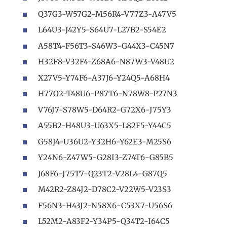
Q37G3-W57G2-M56R4-V77Z3-A47V5
L64U3-J42Y5-S64U7-L27B2-S54E2
A58T4-F56T3-S46W3-G44X3-C45N7
H32F8-V32F4-Z68A6-N87W3-V48U2
X27V5-Y74F6-A37J6-Y24Q5-A68H4
H77O2-T48U6-P87T6-N78W8-P27N3
V76J7-S78W5-D64R2-G72X6-J75Y3
A55B2-H48U3-U63X5-L82F5-Y44C5
G58J4-U36U2-Y32H6-Y62E3-M25S6
Y24N6-Z47W5-G28I3-Z74T6-G85B5
J68F6-J75T7-Q23T2-V28L4-G87Q5
M42R2-Z84J2-D78C2-V22W5-V23S3
F56N3-H43J2-N58X6-C53X7-U56S6
L52M2-A83F2-Y34P5-Q34T2-I64C5