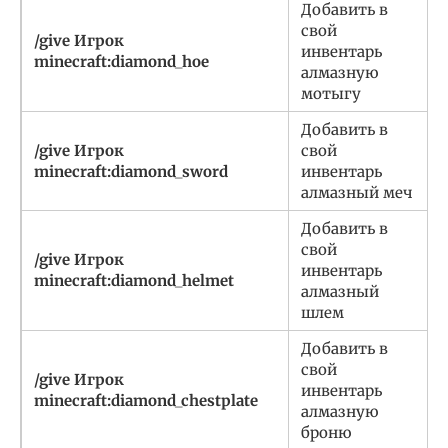
Добавить в
свой
/give Игрок
инвентарь
minecraft:diamond_hoe
алмазную
мотыгу
Добавить в
/give Игрок
свой
minecraft:diamond_sword
инвентарь
алмазный меч
Добавить в
свой
/give Игрок
инвентарь
minecraft:diamond_helmet
алмазный
шлем
Добавить в
свой
/give Игрок
инвентарь
minecraft:diamond_chestplate
алмазную
броню