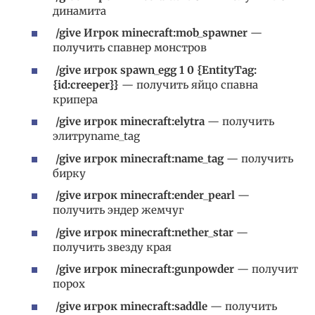
динамита
/give Игрок minecraft:mob_spawner
—
получить спавнер монстров
/give игрок spawn_egg 1 0 {EntityTag:
{id:creeper}}
— получить яйцо спавна
крипера
/give игрок minecraft:elytra
— получить
элитруname_tag
/give игрок minecraft:name_tag
— получить
бирку
/give игрок minecraft:ender_pearl
—
получить эндер жемчуг
/give игрок minecraft:nether_star
—
получить звезду края
/give игрок minecraft:gunpowder
— получит
порох
/give игрок minecraft:saddle
— получить