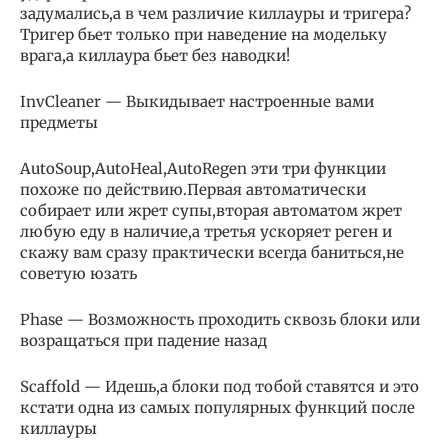
задумались,а в чем различие киллауры и тригера?
Тригер бьет только при наведение на модельку
врага,а киллаура бьет без наводки!
InvCleaner — Выкидывает настроенные вами
предметы
AutoSoup,AutoHeal,AutoRegen эти три функции
похоже по действию.Первая автоматически
собирает или жрет супы,вторая автоматом жрет
любую еду в наличие,а третья ускоряет реген и
скажу вам сразу практически всегда баниться,не
советую юзать
Phase — Возможность проходить сквозь блоки или
возращаться при падение назад
Scaffold — Идешь,а блоки под тобой ставятся и это
кстати одна из самых популярных функций после
киллауры