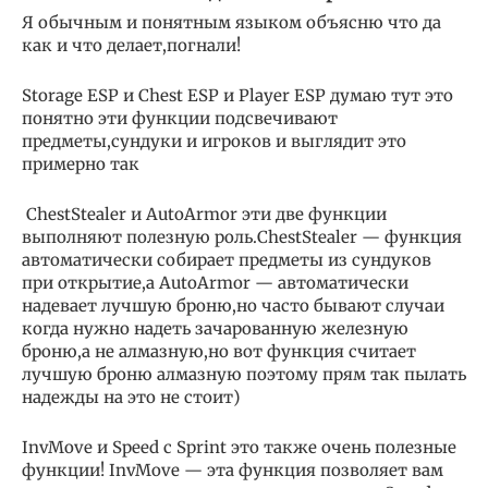
Я обычным и понятным языком объясню что да
как и что делает,погнали!
Storage ESP и Chest ESP и Player ESP думаю тут это
понятно эти функции подсвечивают
предметы,сундуки и игроков и выглядит это
примерно так
ChestStealer и AutoArmor эти две функции
выполняют полезную роль.ChestStealer — функция
автоматически собирает предметы из сундуков
при открытие,а AutoArmor — автоматически
надевает лучшую броню,но часто бывают случаи
когда нужно надеть зачарованную железную
броню,а не алмазную,но вот функция считает
лучшую броню алмазную поэтому прям так пылать
надежды на это не стоит)
InvMove и Speed с Sprint это также очень полезные
функции! InvMove — эта функция позволяет вам