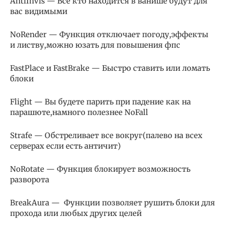
AntiInvis — Все кто находится в ванише будут для
вас видимыми
NoRender — Функция отключает погоду,эффекты
и листву,можно юзать для повышения фпс
FastPlace и FastBrake — Быстро ставить или ломать
блоки
Flight — Вы будете парить при падение как на
парашюте,намного полезнее NoFall
Strafe — Обстреливает все вокруг(палево на всех
серверах если есть античит)
NoRotate — Функция блокирует возможность
разворота
BreakAura — Функции позволяет рушить блоки для
прохода или любых других целей