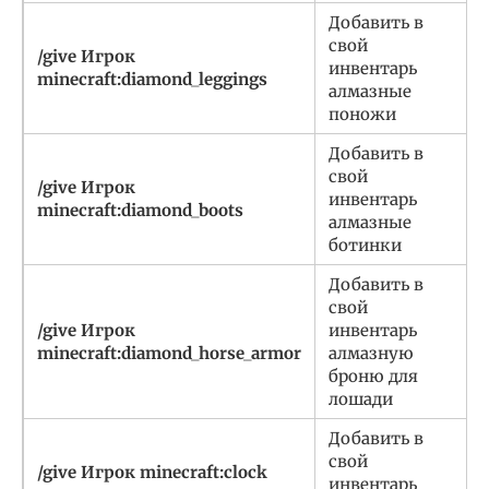
Добавить в
свой
/give Игрок
инвентарь
minecraft:diamond_leggings
алмазные
поножи
Добавить в
свой
/give Игрок
инвентарь
minecraft:diamond_boots
алмазные
ботинки
Добавить в
свой
/give Игрок
инвентарь
minecraft:diamond_horse_armor
алмазную
броню для
лошади
Добавить в
свой
/give Игрок minecraft:clock
инвентарь