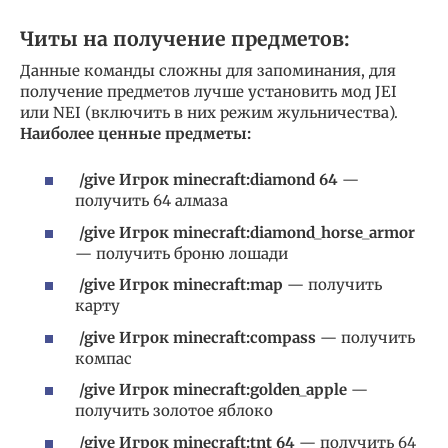
Читы на получение предметов:
Данные команды сложны для запоминания, для
получение предметов лучше установить мод JEI
или NEI (включить в них режим жульничества).
Наиболее ценные предметы:
/give Игрок minecraft:diamond 64
—
получить 64 алмаза
/give Игрок minecraft:diamond_horse_armor
— получить броню лошади
/give Игрок minecraft:map
— получить
карту
/give Игрок minecraft:compass
— получить
компас
/give Игрок minecraft:golden_apple
—
получить золотое яблоко
/give Игрок minecraft:tnt 64
— получить 64