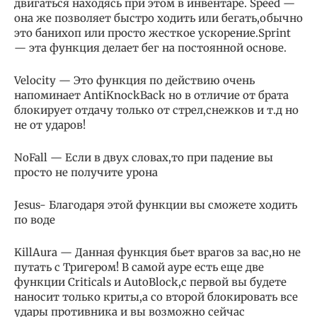
двигаться находясь при этом в инвентаре. Speed —
она же позволяет быстро ходить или бегать,обычно
это банихоп или просто жесткое ускорение.Sprint
— эта функция делает бег на постоянной основе.
Velocity — Это функция по действию очень
напоминает AntiKnockBack но в отличие от брата
блокирует отдачу только от стрел,снежков и т.д но
не от ударов!
NoFall — Если в двух словах,то при падение вы
просто не получите урона
Jesus- Благодаря этой функции вы сможете ходить
по воде
KillAura — Данная функция бьет врагов за вас,но не
путать с Тригером! В самой ауре есть еще две
функции Criticals и AutoBlock,с первой вы будете
наносит только криты,а со второй блокировать все
удары противника и вы возможно сейчас