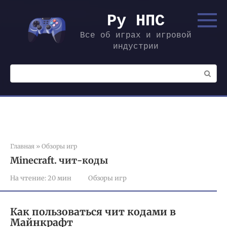
Перейти
к
Ру НПС
контенту
Все об играх и игровой
индустрии
Поиск:
Главная
»
Обзоры игр
Minecraft. чит-коды
На чтение:
20 мин
Обзоры игр
Как пользоваться чит кодами в
Майнкрафт