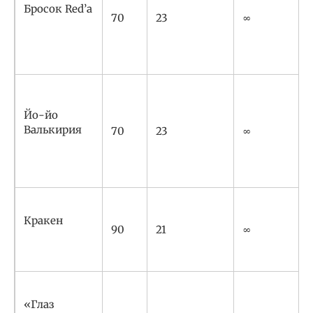
Бросок Red’а
70
23
∞
Йо-йо
Валькирия
70
23
∞
Кракен
90
21
∞
«Глаз