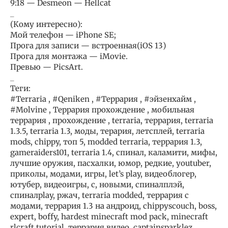
9:18 — Desmeon — Hellcat
_
(Кому интересно):
Мой телефон — iPhone SE;
Прога для записи — встроенная(iOS 13)
Прога для монтажа — iMovie.
Превью — PicsArt.
_
Теги:
#Terraria , #Qeniken , #Террария , #эйзенхайм ,
#Molvine , Террария прохождение , мобильная
террария , прохождение , terraria, террария, terraria
1.3.5, terraria 1.3, моды, терария, летсплей, terraria
mods, chippy, топ 5, modded terraria, террария 1.3,
gameraiders101, terraria 1.4, спинал, каламити, мифы,
лучшие оружия, пасхалки, юмор, редкие, youtuber,
приколы, модами, игры, let’s play, видеоблогер,
ютубер, видеоигры, с, новыми, спиналплэй,
спиналplay, ржач, terraria modded, террария с
модами, террария 1.3 на андроид, chippyscouch, boss,
expert, boffy, hardest minecraft mod pack, minecraft
rlcraft tutorial, террария видео, captainsparklez,