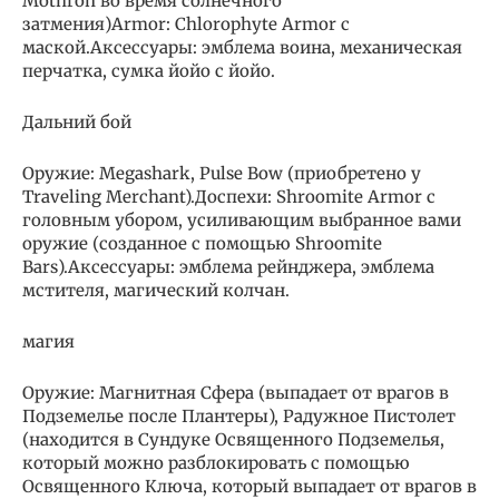
Mothron во время солнечного
затмения)Armor: Chlorophyte Armor с
маской.Аксессуары: эмблема воина, механическая
перчатка, сумка йойо с йойо.
Дальний бой
Оружие: Megashark, Pulse Bow (приобретено у
Traveling Merchant).Доспехи: Shroomite Armor с
головным убором, усиливающим выбранное вами
оружие (созданное с помощью Shroomite
Bars).Аксессуары: эмблема рейнджера, эмблема
мстителя, магический колчан.
магия
Оружие: Магнитная Сфера (выпадает от врагов в
Подземелье после Плантеры), Радужное Пистолет
(находится в Сундуке Освященного Подземелья,
который можно разблокировать с помощью
Освященного Ключа, который выпадает от врагов в