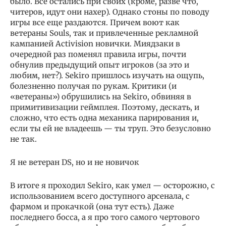
было. Все остались при своих (кроме, разве что,
читеров, идут они нахер). Однако стоны по поводу
игры все еще раздаются. Причем воют как
ветераны Souls, так и привлеченные рекламной
кампанией Activision новички. Миядзаки в
очередной раз поменял правила игры, почти
обнулив предыдущий опыт игроков (за это и
любим, нет?). Sekiro пришлось изучать на ощупь,
болезненно получая по рукам. Критики (и
«ветераны») обрушились на Sekiro, обвиняя в
примитивизации геймплея. Поэтому, дескать, и
сложно, что есть одна механика парирования и,
если ты ей не владеешь — ты труп. Это безусловно
не так.
Я не ветеран DS, но и не новичок
В итоге я проходил Sekiro, как умел — осторожно, с
использованием всего доступного арсенала, с
фармом и прокачкой (она тут есть). Даже
последнего босса, а я про того самого чертового