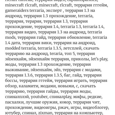
minecraft rlcraft, minecraft, rlcraft, террария гггейм,
gameraiders terraria, эксперт , террария 1.3 на
андроид, террария 1.3 прохождение, terraria,
террария, терария, террария 1.3, террария
прохождение, террария 1.4, terraria 1.3, terraria 1.4,
террария видео, террария 1.3 на андроид, terraria
mods, террария гайд, террария обновление, terraria
1.4 дата, террария вики, террария на андроид,
modded terraria, terraria 1.3.5, летсплей, скачать
террарию на андроид, teraria, топ 5, террария
эйзенхайм, эйзенхайм террария, приколы, let’s play,
моды, террария 1.3 прохождение, террария
выживание, эйзенхайм, эйз, террария с модами,
террария 1.3.6, террария 1.3.5, баг, гайд, террария
боссы, террария гггейм, террария играть, террария
обзор, каламити, модами, новыми, с, скачать
террарию, террария гайды, террария моды,
спиналплэй, youtuber, спиналplay, мифы, редкие,
пасхалки, лучшие оружия, юмор, террария чит,
прохождение, видеоигры, ржач, игры, видеоблогер,
ютубер, спинал, zixman, террария на компьютер,