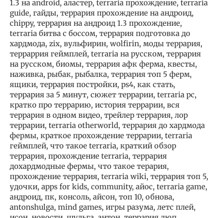
1.3 на android, аластер, terraria прохождение, terraria
guide, гайды, террария прохождение на андроид,
chippy, террария на андроид 1.3 прохождение,
terraria битва с боссом, террария подготовка до
хардмода, zix, вульфирин, wolfirin, моды террария,
терраррия геймплей, terraria на русском, террария
на русском, биомы, террария афк ферма, квесты,
наживка, рыбак, рыбалка, террария топ 5 ферм,
ящики, террария постройки, ps4, как стать,
террария за 5 минут, сюжет террарии, terraria pc,
кратко про террарию, история террарии, вся
террария в одном видео, трейлер террария, лор
террарии, terraria otherworld, террария до хардмода
фермы, краткое прохождение террарии, terraria
геймплей, что такое terraria, краткий обзор
террария, прохождение terraria, террария
дохардмодные фермы, что такое терария,
прохождение террария, terraria wiki, террария топ 5,
удочки, apps for kids, community, айос, terraria game,
андроид, пк, консоль, айсон, топ 10, обнова,
antonshulga, mind games, игры разума, летс плей,
исон, новости, шульга, антон, террария дюп,