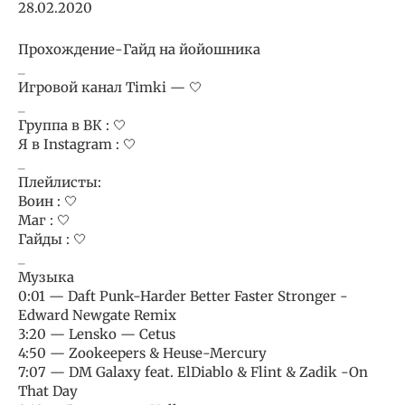
28.02.2020
Прохождение-Гайд на йойошника
_
Игровой канал Timki — 🤍
_
Группа в ВК : 🤍
Я в Instagram : 🤍
_
Плейлисты:
Воин : 🤍
Маг : 🤍
Гайды : 🤍
_
Музыка
0:01 — Daft Punk-Harder Better Faster Stronger -
Edward Newgate Remix
3:20 — Lensko — Cetus
4:50 — Zookeepers & Heuse-Mercury
7:07 — DM Galaxy feat. ElDiablo & Flint & Zadik -On
That Day