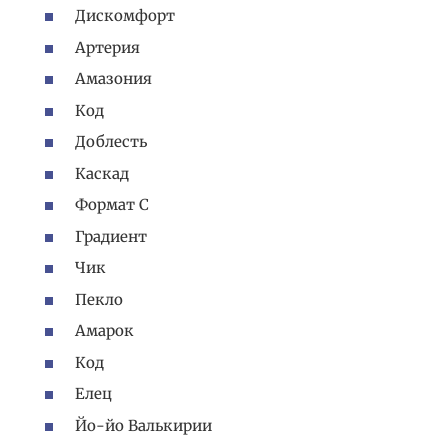
Дискомфорт
Артерия
Амазония
Код
Доблесть
Каскад
Формат C
Градиент
Чик
Пекло
Амарок
Код
Елец
Йо-йо Валькирии