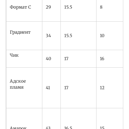
Формат C
29
15.5
8
Градиент
34
15.5
10
Чик
40
17
16
Адское
пламя
41
17
12
Амарок
43
16.5
15