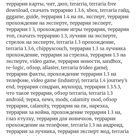
террария карты, чит, дюп, terarria, terraria free
download, скачать террарию 1.3.6, xbox, terraria гайд,
gggame, guide, террария 1.4 на пк, эксперт, террария
прохождение на эксперте, террария эксперт,
террария 1 3, прохождение игры террария, террария
топ, скачать террарию 1.3, лучник на эксперте,
стрелок на эксперте, terraria 1.3 прохождение,
terraria 1.3.6, chippyscouch, террария 1.3 за лучника
прохождение, террария за стрелка, террария 1.3 на
эксперте, video game, террария новости, sandbox,
re-logic, обзор, allaster, terraria (video game),
террария факты, прохождение террарии 1.3 на
телефоне, video game (industry), terraria 1.4 journey’s
end, террария спидран, мунлорд, террария 1.3.5.3,
что такое террария, обзор terraria, terraria 1.3
android, терка, news, mods, calamity mod, обзор
террария, calamity, террария на пк, нарезка,
террария за война, прохождение террарии 1.3 на,
глаз ктулху, террария для новичков, террария
прохождение на телефоне, terraria 1.3 на андроид,
террария за лучника, террария эксперт мод, terraria