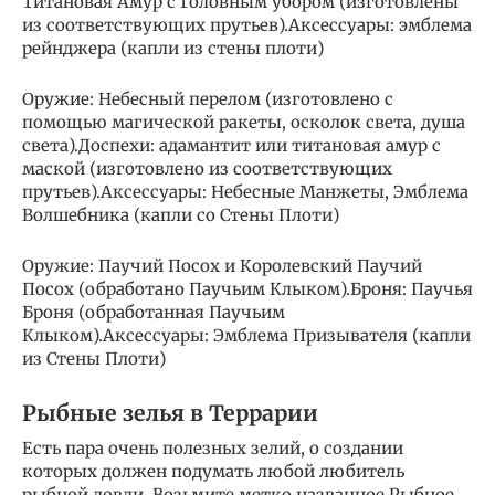
Титановая Амур с Головным убором (изготовлены
из соответствующих прутьев).Аксессуары: эмблема
рейнджера (капли из стены плоти)
Оружие: Небесный перелом (изготовлено с
помощью магической ракеты, осколок света, душа
света).Доспехи: адамантит или титановая амур с
маской (изготовлено из соответствующих
прутьев).Аксессуары: Небесные Манжеты, Эмблема
Волшебника (капли со Стены Плоти)
Оружие: Паучий Посох и Королевский Паучий
Посох (обработано Паучьим Клыком).Броня: Паучья
Броня (обработанная Паучьим
Клыком).Аксессуары: Эмблема Призывателя (капли
из Стены Плоти)
Рыбные зелья в Террарии
Есть пара очень полезных зелий, о создании
которых должен подумать любой любитель
рыбной ловли. Возьмите метко названное Рыбное