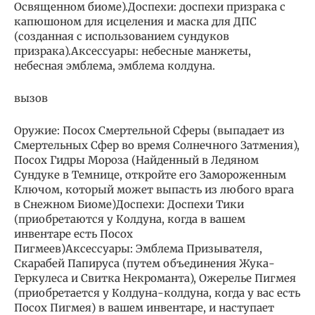
Освященном биоме).Доспехи: доспехи призрака с
капюшоном для исцеления и маска для ДПС
(созданная с использованием сундуков
призрака).Аксессуары: небесные манжеты,
небесная эмблема, эмблема колдуна.
вызов
Оружие: Посох Смертельной Сферы (выпадает из
Смертельных Сфер во время Солнечного Затмения),
Посох Гидры Мороза (Найденный в Ледяном
Сундуке в Темнице, откройте его Замороженным
Ключом, который может выпасть из любого врага
в Снежном Биоме)Доспехи: Доспехи Тики
(приобретаются у Колдуна, когда в вашем
инвентаре есть Посох
Пигмеев)Аксессуары: Эмблема Призывателя,
Скарабей Папируса (путем объединения Жука-
Геркулеса и Свитка Некроманта), Ожерелье Пигмея
(приобретается у Колдуна-колдуна, когда у вас есть
Посох Пигмея) в вашем инвентаре, и наступает