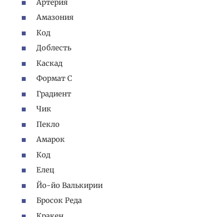
Артерия
Амазония
Код
Доблесть
Каскад
Формат C
Градиент
Чик
Пекло
Амарок
Код
Елец
Йо-йо Валькирии
Бросок Реда
Кракен