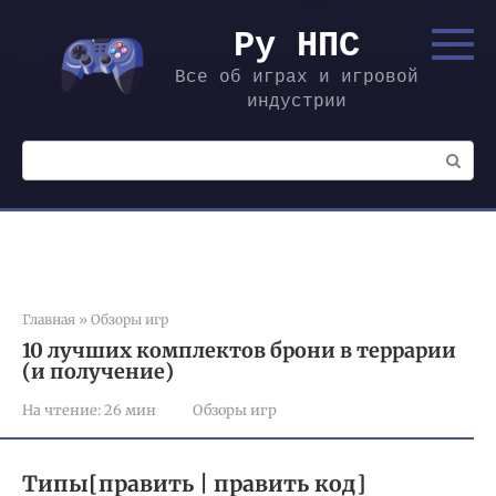
Перейти
к
Ру НПС
контенту
Все об играх и игровой
индустрии
Поиск:
Главная
»
Обзоры игр
10 лучших комплектов брони в террарии
(и получение)
На чтение:
26 мин
Обзоры игр
Типы[править | править код]