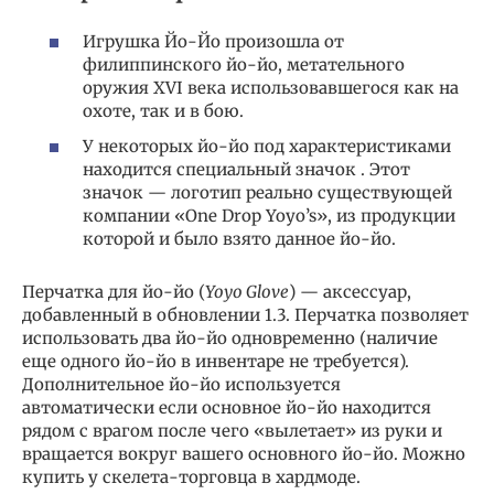
Игрушка Йо-Йо произошла от
филиппинского йо-йо, метательного
оружия XVI века использовавшегося как на
охоте, так и в бою.
У некоторых йо-йо под характеристиками
находится специальный значок . Этот
значок — логотип реально существующей
компании «One Drop Yoyo’s», из продукции
которой и было взято данное йо-йо.
Перчатка для йо-йо (
Yoyo Glove
) — аксессуар,
добавленный в обновлении 1.3. Перчатка позволяет
использовать два йо-йо одновременно (наличие
еще одного йо-йо в инвентаре не требуется).
Дополнительное йо-йо используется
автоматически если основное йо-йо находится
рядом с врагом после чего «вылетает» из руки и
вращается вокруг вашего основного йо-йо. Можно
купить у скелета-торговца в хардмоде.