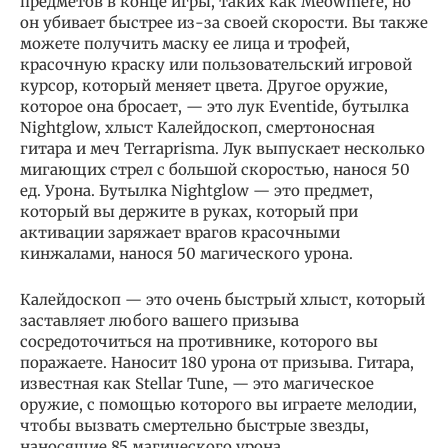
предметов в конце игры, таких как Meowmere, но
он убивает быстрее из-за своей скорости. Вы также
можете получить маску ее лица и трофей,
красочную краску или пользовательский игровой
курсор, который меняет цвета. Другое оружие,
которое она бросает, — это лук Eventide, бутылка
Nightglow, хлыст Калейдоскоп, смертоносная
гитара и меч Terraprisma. Лук выпускает несколько
мигающих стрел с большой скоростью, нанося 50
ед. Урона. Бутылка Nightglow — это предмет,
который вы держите в руках, который при
активации заряжает врагов красочными
кинжалами, нанося 50 магического урона.
Калейдоскоп — это очень быстрый хлыст, который
заставляет любого вашего призыва
сосредоточиться на противнике, которого вы
поражаете. Наносит 180 урона от призыва. Гитара,
известная как Stellar Tune, — это магическое
оружие, с помощью которого вы играете мелодии,
чтобы вызвать смертельно быстрые звезды,
наносящие 85 магического урона.