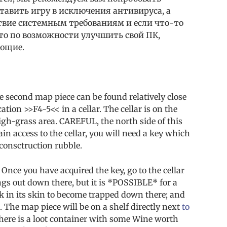
тавить игру в исключения антивируса, а
твие системным требованиям и если что-то
 то по возможности улучшить свой ПК,
ющие.
the second map piece can be found relatively close
ation >>F4-5<< in a cellar. The cellar is on the
high-grass area. CAREFUL, the north side of this
n access to the cellar, you will need a key which
f consctruction rubble.
 Once you have acquired the key, go to the cellar
ngs out down there, but it is *POSSIBLE* for a
k in its skin to become trapped down there; and
s. The map piece will be on a shelf directly next
to
 there is a loot container with some Wine worth