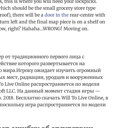
s, this is where you will need your lockpicks.
which should be the small grocery store type
oof), there will be a
door in the
rear-center with
urn left and the final map piece is on a shelf on
ne now, right? Hahaha…WRONG! Moving on.
 от традиционного первого лица с
ствие которого развертывается на
о мира.Игроку ожидает изучить огромный
х мест, радиации, уродцев и вооруженных
To Live Online распространяется по модели
oft LLC. На данный момент стадия игры —
 2018. Бесплатно скачать Will To Live Online, в
, поскольку игра распространяется по модели