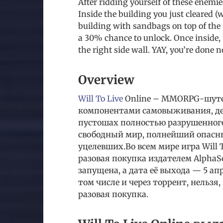
After ridding yourself of these enemie
Inside the building you just cleared (
building with sandbags on top of the r
a 30% chance to unlock. Once inside, t
the right side wall. YAY, you’re do
Overview
Will To Live
Online – MMORPG-шутер
компонентами самовыживания, дей
пустошах полностью разрушенног
свободный мир, полнейший опасны
уцелевших.Во всем мире игра Will 
разовая покупка издателем AlphaS
запущена, а дата её выхода — 5 апр.
том числе и через торрент, нельзя
разовая покупка.