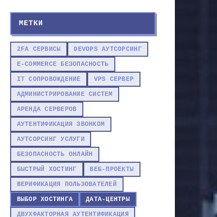
МЕТКИ
2FA СЕРВИСЫ
DEVOPS АУТСОРСИНГ
E-COMMERCE БЕЗОПАСНОСТЬ
IT СОПРОВОЖДЕНИЕ
VPS СЕРВЕР
АДМИНИСТРИРОВАНИЕ СИСТЕМ
АРЕНДА СЕРВЕРОВ
АУТЕНТИФИКАЦИЯ ЗВОНКОМ
АУТСОРСИНГ УСЛУГИ
БЕЗОПАСНОСТЬ ОНЛАЙН
БЫСТРЫЙ ХОСТИНГ
ВЕБ-ПРОЕКТЫ
ВЕРИФИКАЦИЯ ПОЛЬЗОВАТЕЛЕЙ
ВЫБОР ХОСТИНГА
ДАТА-ЦЕНТРЫ
ДВУХФАКТОРНАЯ АУТЕНТИФИКАЦИЯ