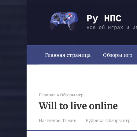
Перейти
к
Ру НПС
контенту
Все об играх и и
Главная страница
Обзоры игр
Главная
»
Обзоры игр
Will to live online
На чтение:
12 мин
Рубрика:
Обзоры игр