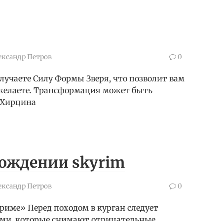
ександр Петров
0
лучаете Силу Формы Зверя, что позволит вам
ожелаете. Трансформация может быть
о Хирцина
хождении skyrim
ександр Петров
0
риме» Перед походом в курган следует
ьями, которые снимают отрицательные