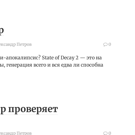
р
ександр Петров
0
-апокалипсис? State of Decay 2 — это на
, генерация всего и вся едва ли способна
р проверяет
ександр Петров
0