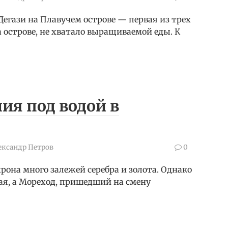
 Дегази на Плавучем острове — первая из трех
а острове, не хватало выращиваемой еды. К
ия под водой в
ександр Петров
0
хрона много залежей серебра и золота. Однако
ная, а Мореход, пришедший на смену