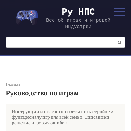
Перейти
к
Ру НПС
контенту
Все об играх и игровой
индустрии
Поиск:
Главная
Руководство по играм
Инструкции и полезные советы по настройке и
функционалу игр для всей семьи. Описание и
решение игровых ошибок