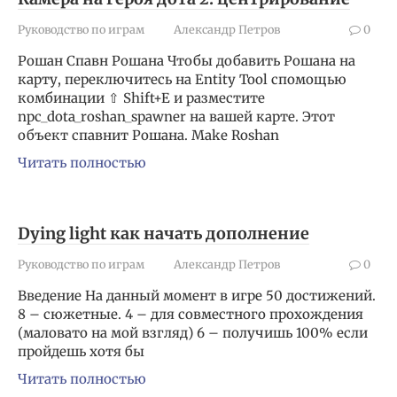
Руководство по играм
Александр Петров
0
Рошан Спавн Рошана Чтобы добавить Рошана на
карту, переключитесь на Entity Tool спомощью
комбинации ⇧ Shift+E и разместите
npc_dota_roshan_spawner на вашей карте. Этот
объект спавнит Рошана. Make Roshan
Читать полностью
Dying light как начать дополнение
Руководство по играм
Александр Петров
0
Введение На данный момент в игре 50 достижений.
8 – сюжетные. 4 – для совместного прохождения
(маловато на мой взгляд) 6 – получишь 100% если
пройдешь хотя бы
Читать полностью