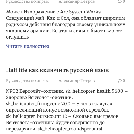
Руководство по играм
Александр Петров
0
Может Изображение с Arc System Works
Следующий май! Как и Сол, она обладает широким
радиусом действия благодаря своему уникальному
якорному оружию. Ее атаки сильно бьют и могут
оглушить
Читать полностью
Half life как включить русский язык
Руководство по играм
Александр Петров
0
NPC2 Вертолёт-охотник. sk_helicopter_health 5600 –
Здоровье Вертолёт-охотник.
sk_helicopter_firingcone 20.0 – Угол в градусах,
определяющий конус возможной стрельбы.
sk_helicopter_burstcount 12 – Сколько выстрелов
Вертолёта-охотника будет совершенно до
перезарядки. sk_helicopter_roundsperburst