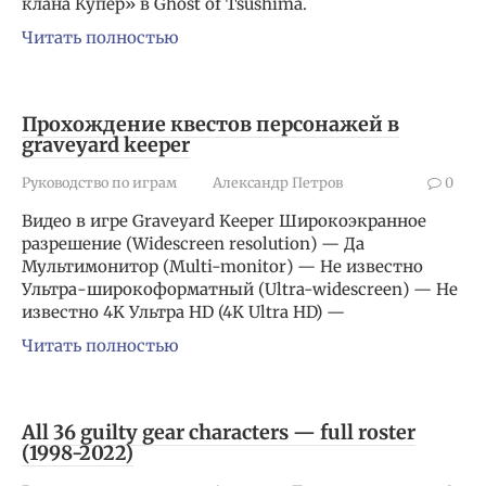
клана Купер» в Ghost of Tsushima.
Читать полностью
Прохождение квестов персонажей в
graveyard keeper
Руководство по играм
Александр Петров
0
Видео в игре Graveyard Keeper Широкоэкранное
разрешение (Widescreen resolution) — Да
Мультимонитор (Multi-monitor) — Не известно
Ультра-широкоформатный (Ultra-widescreen) — Не
известно 4K Ультра HD (4K Ultra HD) —
Читать полностью
All 36 guilty gear characters — full roster
(1998-2022)