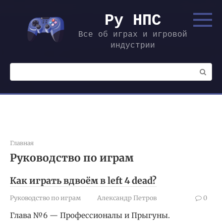
Перейти
к
Ру НПС
контенту
Все об играх и игровой
индустрии
Поиск:
Главная
Руководство по играм
Как играть вдвоём в left 4 dead?
Руководство по играм
Александр Петров
0
Глава №6 — Профессионалы и Прыгуны.