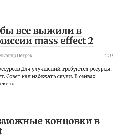
обы все выжили в
иссии mass effect 2
ександр Петров
0
есурсов Для улучшений требуются ресурсы,
ут. Совет как избежать скуки. В сейвах
ужено
озможные концовки в
t