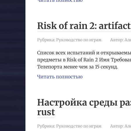
Читать полностью
Risk of rain 2: artifac
Рубрика:
Руководство по играм
Автор:
Ал
Список всех испытаний и открываем
предметы в Risk of Rain 2 Имя Требов
Телепорта менее чем за 15 секунд.
Читать полностью
Настройка среды ра
rust
Рубрика:
Руководство по играм
Автор:
Ал