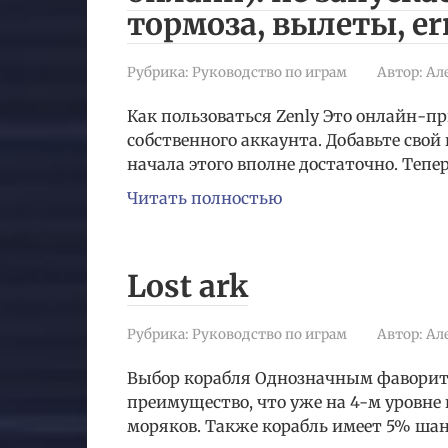
тормоза, вылеты, erro
Рубрика:
Руководство по играм
Автор:
Ал
Как пользоваться Zenly Это онлайн-п
собственного аккаунта. Добавьте сво
начала этого вполне достаточно. Тепе
Читать полностью
Lost ark
Рубрика:
Руководство по играм
Автор:
Ал
Выбор корабля Однозначным фаворито
преимущество, что уже на 4-м уровне
моряков. Также корабль имеет 5% ша