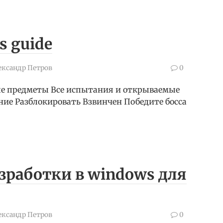
ts guide
ександр Петров
0
ые предметы Все испытания и открываемые
ание Разблокировать Взвинчен Победите босса
зработки в windows для
ександр Петров
0