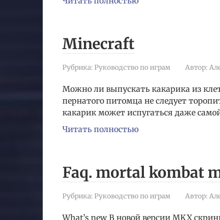
Читать полностью
Minecraft
Рубрика:
Руководство по играм
Автор:
Ал
Можно ли выпускать какарика из кле
пернатого питомца не следует торопи
какарик может испугаться даже само
Читать полностью
Faq. mortal kombat 
Рубрика:
Руководство по играм
Автор:
Ал
What’s new В новой версии MKX скрин