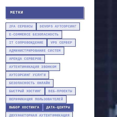
МЕТКИ
2FA СЕРВИСЫ
DEVOPS АУТСОРСИНГ
E-COMMERCE БЕЗОПАСНОСТЬ
IT СОПРОВОЖДЕНИЕ
VPS СЕРВЕР
АДМИНИСТРИРОВАНИЕ СИСТЕМ
АРЕНДА СЕРВЕРОВ
АУТЕНТИФИКАЦИЯ ЗВОНКОМ
АУТСОРСИНГ УСЛУГИ
БЕЗОПАСНОСТЬ ОНЛАЙН
БЫСТРЫЙ ХОСТИНГ
ВЕБ-ПРОЕКТЫ
ВЕРИФИКАЦИЯ ПОЛЬЗОВАТЕЛЕЙ
ВЫБОР ХОСТИНГА
ДАТА-ЦЕНТРЫ
ДВУХФАКТОРНАЯ АУТЕНТИФИКАЦИЯ