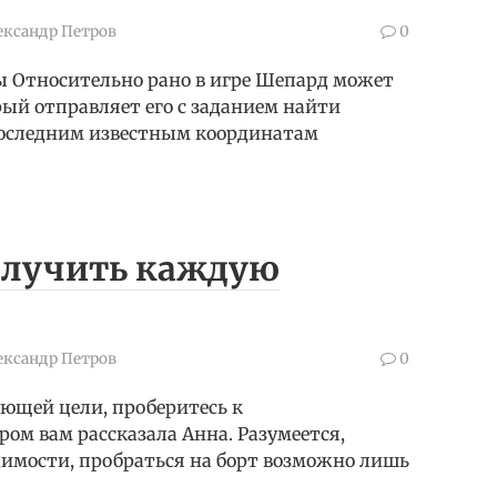
ександр Петров
0
ы Относительно рано в игре Шепард может
рый отправляет его с заданием найти
последним известным координатам
получить каждую
ександр Петров
0
ующей цели, проберитесь к
ом вам рассказала Анна. Разумеется,
димости, пробраться на борт возможно лишь