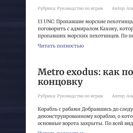
Рубрика:
Руководство по играм
Автор:
Ал
13 UNC: Пропавшие морские пехотинц
поговорить с адмиралом Кахоку, кото
пропавших морских пехотинцев. По 
Читать полностью
Metro exodus: как 
концовку
Рубрика:
Руководство по играм
Автор:
Ал
Корабль с рабами Добравшись до след
деконструированному кораблю, о котор
основные ворота закрыты. По всей ви