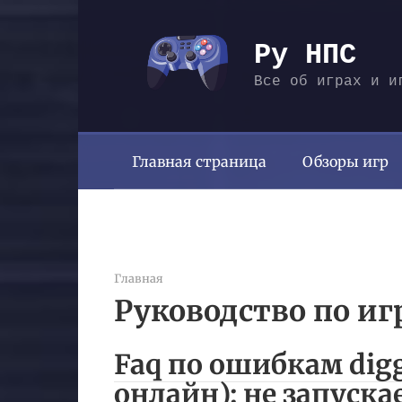
Перейти
к
Ру НПС
контенту
Все об играх и и
Главная страница
Обзоры игр
Главная
Руководство по иг
Faq по ошибкам digg
онлайн): не запуска