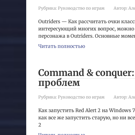
Рубрика:
Руководство по играм
Автор:
Ал
Outriders — Как рассчитать очки клас
интересующий многих вопрос, можно л
персонажа в Outriders. Основные моме
Читать полностью
Command & conquer: 
проблем
Рубрика:
Руководство по играм
Автор:
Ал
Как запустить Red Alert 2 на Windows 
как все же запустить старую, но ни в
2