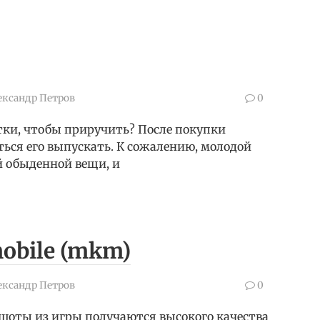
ександр Петров
0
тки, чтобы приручить? После покупки
ться его выпускать. К сожалению, молодой
й обыденной вещи, и
mobile (mkm)
ександр Петров
0
шоты из игры получаются высокого качества