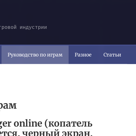
гровой индустрии
Руководство по играм
Разное
Статьи
рам
er online (копатель
ется, черный экран,