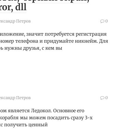
r, dll
ександр Петров
0
риложение, значит потребуется регистрация
й номер телефона и придумайте никнейм. Для
рь нужны друзья, с кем вы
ександр Петров
0
м является Ледокол. Основное его
 корабля мы можем посадить сразу 3-х
нс получить ценный