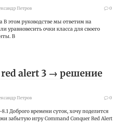
ександр Петров
0
са В этом руководстве мы ответим на
и уравновесить очки класса для своего
нты. В
red alert 3 → решение
ександр Петров
0
7-8.1 Доброго времени суток, хочу поделится
семи забытую игру Command Conquer Red Alert