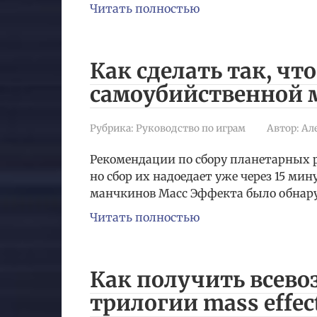
Читать полностью
Как сделать так, чт
самоубийственной м
Рубрика:
Руководство по играм
Автор:
Ал
Рекомендации по сбору планетарных р
но сбор их надоедает уже через 15 мин
манчкинов Масс Эффекта было обнар
Читать полностью
Как получить всев
трилогии mass effec