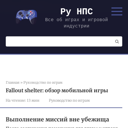
Перейти
к
Ру НПС
контенту
Все об играх и игровой
индустрии
Поиск:
Главная
»
Руководство по играм
Fallout shelter: обзор мобильной игры
На чтение:
13 мин
Руководство по играм
Выполнение миссий вне убежища