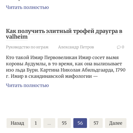
Читать полностью
Как получить элитный трофей драугра в
valheim
Руководство по играм
Александр Петров
0
Кто такой Имир Первовеликан Имир сосет вымя
коровы Аудумлы, в то время, как она вылизывает
изо льда Бури. Картина Николая Абильдгаарда, 1790
г. Имир в скандинавской мифологии —
Читать полностью
Пагинация
Назад
1
…
55
56
57
Далее
записей