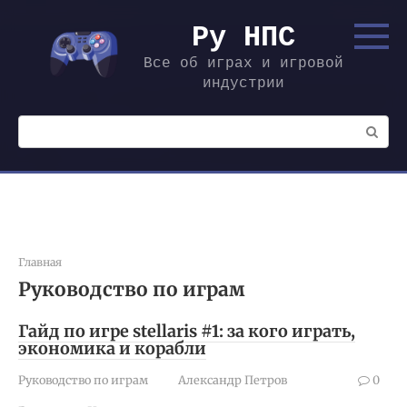
Перейти
к
Ру НПС
контенту
Все об играх и игровой
индустрии
Поиск:
Главная
Руководство по играм
Гайд по игре stellaris #1: за кого играть,
экономика и корабли
Руководство по играм
Александр Петров
0