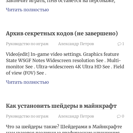
закончит играть, ПНВ останется на персонаже,
Читать полностью
Архив секретных кодов (не завершено)
Руководство по играм
Александр Петров
1
Video[edit] In-game video settings. Graphics feature
State WSGF Notes Widescreen resolution See . Multi-
monitor See . Ultra-widescreen 4K Ultra HD See . Field
of view (FOV) See .
Читать полностью
Как установить шейдеры в майнкрафт
Руководство по играм
Александр Петров
0
Что за шейдеры такие? Шейдерами в Майнкрафте
называются различные графические улучшения