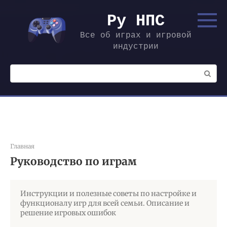
Перейти
к
Ру НПС
контенту
Все об играх и игровой
индустрии
Поиск:
Главная
Руководство по играм
Инструкции и полезные советы по настройке и
функционалу игр для всей семьи. Описание и
решение игровых ошибок