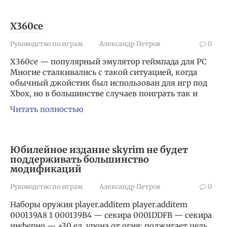
X360ce
Руководство по играм
Александр Петров
0
X360ce — популярный эмулятор геймпада для PC
Многие сталкивались с такой ситуацией, когда
обычный джойстик был использован для игр под
Xbox, но в большинстве случаев поиграть так и
Читать полностью
Юбилейное издание skyrim не будет
поддерживать большинство
модификаций
Руководство по играм
Александр Петров
0
Наборы оружия player.additem player.additem
000139A8 1 000139B4 — секира 0001DDFB — секира
инферно — +30 ед. урона от огня; поджигает цель.