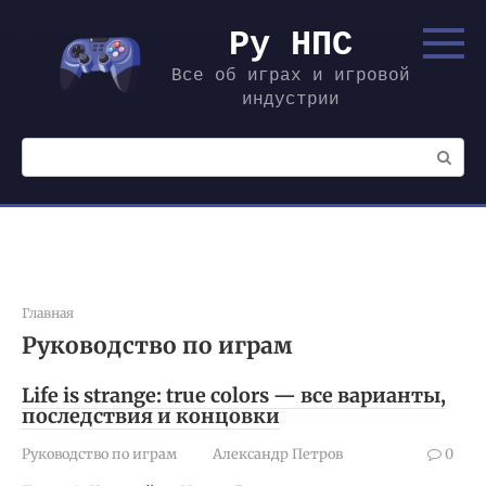
Перейти
к
Ру НПС
контенту
Все об играх и игровой
индустрии
Поиск:
Главная
Руководство по играм
Life is strange: true colors — все варианты,
последствия и концовки
Руководство по играм
Александр Петров
0