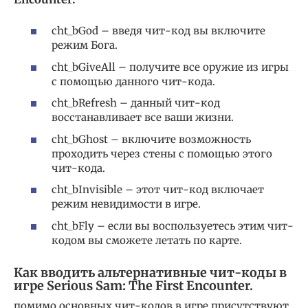
cht_bGod – введя чит-код вы включите
режим Бога.
cht_bGiveAll – получите все оружие из игры
с помощью данного чит-кода.
cht_bRefresh – данный чит-код
восстанавливает все ваши жизни.
cht_bGhost – включите возможность
проходить через стены с помощью этого
чит-кода.
cht_bInvisible – этот чит-код включает
режим невидимости в игре.
cht_bFly – если вы воспользуетесь этим чит-
кодом вы сможете летать по карте.
Как вводить альтернативные чит-коды в
игре Serious Sam: The First Encounter.
помимо основных чит-кодов в игре присутствуют