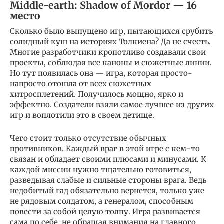
Middle-earth: Shadow of Mordor — 16
место
Сколько было выпущено игр, пытающихся срубить
солидный куш на историях Толкиена? Да не счесть.
Многие разработчики кропотливо создавали свои
проекты, соблюдая все каноны и сюжетные линии.
Но тут появилась она — игра, которая просто-
напросто отошла от всех сюжетных
хитросплетений. Получилось мощно, ярко и
эффектно. Создатели взяли самое лучшее из других
игр и воплотили это в своем детище.
Чего стоит только отсутствие обычных
противников. Каждый враг в этой игре с кем-то
связан и обладает своими плюсами и минусами. К
каждой миссии нужно тщательно готовиться,
разведывая слабые и сильные стороны врага. Ведь
недобитый гад обязательно вернется, только уже
не рядовым солдатом, а генералом, способным
повести за собой целую толпу. Игра развивается
сама по себе, не обращая внимания на главного