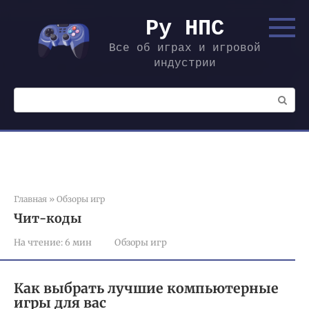
Перейти
к
Ру НПС
контенту
Все об играх и игровой
индустрии
Поиск:
Главная
»
Обзоры игр
Чит-коды
На чтение:
6 мин
Обзоры игр
Как выбрать лучшие компьютерные
игры для вас