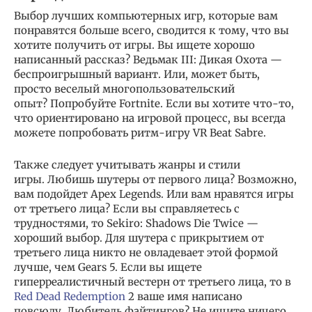
Выбор лучших компьютерных игр, которые вам
понравятся больше всего, сводится к тому, что вы
хотите получить от игры. Вы ищете хорошо
написанный рассказ? Ведьмак III: Дикая Охота —
беспроигрышный вариант. Или, может быть,
просто веселый многопользовательский
опыт? Попробуйте Fortnite. Если вы хотите что-то,
что ориентировано на игровой процесс, вы всегда
можете попробовать ритм-игру VR Beat Sabre.
Также следует учитывать жанры и стили
игры. Любишь шутеры от первого лица? Возможно,
вам подойдет Apex Legends. Или вам нравятся игры
от третьего лица? Если вы справляетесь с
трудностями, то Sekiro: Shadows Die Twice —
хороший выбор. Для шутера с прикрытием от
третьего лица никто не овладевает этой формой
лучше, чем Gears 5. Если вы ищете
гиперреалистичный вестерн от третьего лица, то в
Red Dead Redemption
2 ваше имя написано
повсюду. Любитель файтингов? Не ищите ничего,