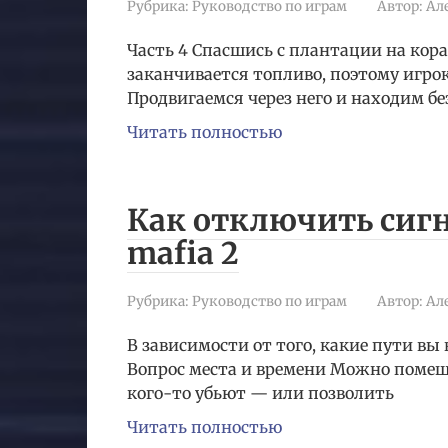
Рубрика:
Руководство по играм
Автор:
Ал
Часть 4 Спасшись с плантации на кора
заканчивается топливо, поэтому игро
Продвигаемся через него и находим бе
Читать полностью
Как отключить сиг
mafia 2
Рубрика:
Руководство по играм
Автор:
Ал
В зависимости от того, какие пути вы
Вопрос места и времени Можно поме
кого-то убьют — или позволить
Читать полностью