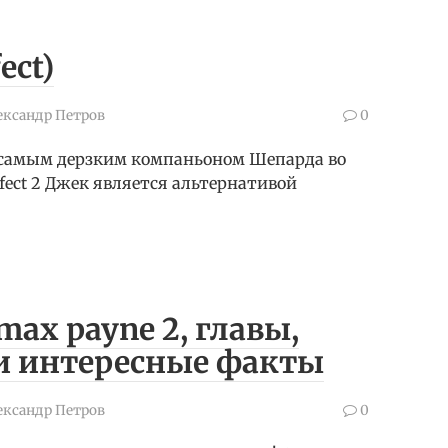
ect)
ександр Петров
0
 самым дерзким компаньоном Шепарда во
Effect 2 Джек является альтернативой
ax payne 2, главы,
и интересные факты
ександр Петров
0