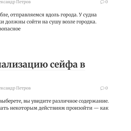
ександр Петров
0
бле, отправляемся вдоль города. У судна
ки должны сойти на сушу возле городка.
зопасное
нализацию сейфа в
ександр Петров
0
 выберете, вы увидите различное содержание.
шать некоторым действиям произойти — как