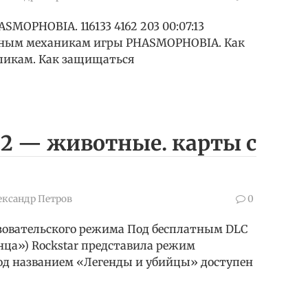
PHOBIA. 116133 4162 203 00:07:13
новным механикам игры PHASMOPHOBIA. Как
уликам. Как защищаться
n 2 — животные. карты с
ександр Петров
0
зовательского режима Под бесплатным DLC
нца») Rockstar представила режим
од названием «Легенды и убийцы» доступен