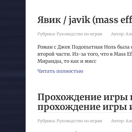
Явик / javik (mass eff
Рубрика:
Руководство по играм
Автор:
Ал
Роман с Джек Подопытная Ноль была
второй части. Из-за того, что в Mass 
Миранды, то как и мисс
Читать полностью
Прохождение игры m
прохождение игры 
Рубрика:
Руководство по играм
Автор:
Ал