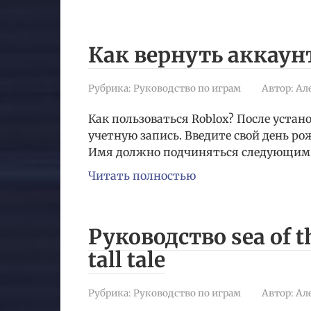
Как вернуть аккаун
Рубрика:
Руководство по играм
Автор:
Ал
Как пользоваться Roblox? После устан
учетную запись. Введите свой день ро
Имя должно подчиняться следующим
Читать полностью
Руководство sea of ​​
tall tale
Рубрика:
Руководство по играм
Автор:
Ал