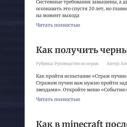
Системные требования завышены, а ды
осознавать это спустя 20 лет, но гла
на момент выхода
Читать полностью
Как получить черны
Рубрика:
Руководство по играм
Автор:
Ал
Как пройти испытание «Страж пучин»
Стражем пучин вам нужно пройти зада
звездами». Откройте меню «События
Читать полностью
Как в minecraft пос