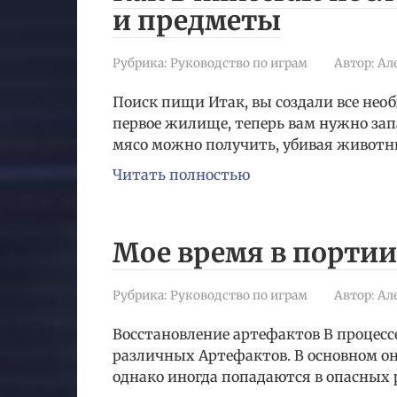
и предметы
Рубрика:
Руководство по играм
Автор:
Ал
Поиск пищи Итак, вы создали все не
первое жилище, теперь вам нужно запа
мясо можно получить, убивая животн
Читать полностью
Мое время в портии
Рубрика:
Руководство по играм
Автор:
Ал
Восстановление артефактов В процес
различных Артефактов. В основном о
однако иногда попадаются в опасных 