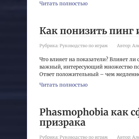
Читать полностью
Как понизить пинг 
Рубрика:
Руководство по играм
Автор:
Ал
Что влияет на показатели? Влияет ли 
важный, интересующий множество поль
Ответ положительный – чем медленне
Читать полностью
Phasmophobia как 
призрака
Рубрика:
Руководство по играм
Автор:
Ал