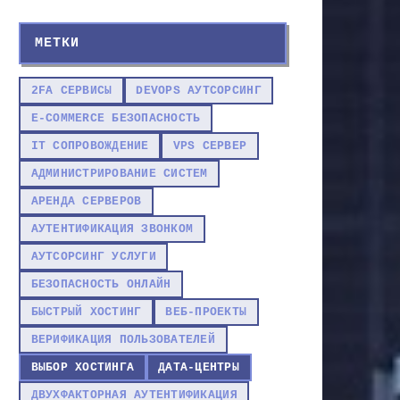
МЕТКИ
2FA СЕРВИСЫ
DEVOPS АУТСОРСИНГ
E-COMMERCE БЕЗОПАСНОСТЬ
IT СОПРОВОЖДЕНИЕ
VPS СЕРВЕР
АДМИНИСТРИРОВАНИЕ СИСТЕМ
АРЕНДА СЕРВЕРОВ
АУТЕНТИФИКАЦИЯ ЗВОНКОМ
АУТСОРСИНГ УСЛУГИ
БЕЗОПАСНОСТЬ ОНЛАЙН
БЫСТРЫЙ ХОСТИНГ
ВЕБ-ПРОЕКТЫ
ВЕРИФИКАЦИЯ ПОЛЬЗОВАТЕЛЕЙ
ВЫБОР ХОСТИНГА
ДАТА-ЦЕНТРЫ
ДВУХФАКТОРНАЯ АУТЕНТИФИКАЦИЯ