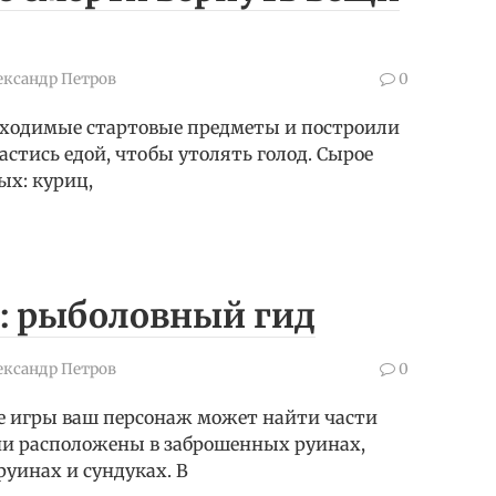
ександр Петров
0
обходимые стартовые предметы и построили
стись едой, чтобы утолять голод. Сырое
ых: куриц,
: рыболовный гид
ександр Петров
0
се игры ваш персонаж может найти части
ни расположены в заброшенных руинах,
руинах и сундуках. В