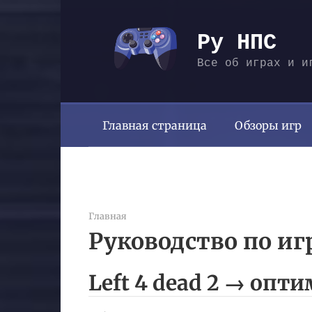
Перейти
к
Ру НПС
контенту
Все об играх и и
Главная страница
Обзоры игр
Главная
Руководство по иг
Left 4 dead 2 → опт