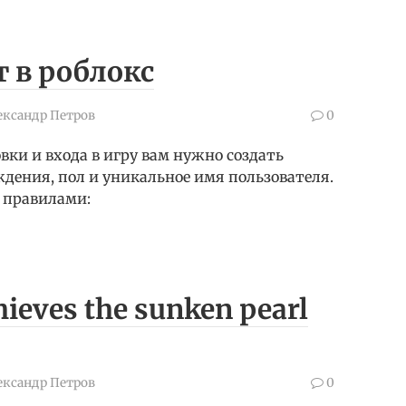
т в роблокс
ександр Петров
0
овки и входа в игру вам нужно создать
ждения, пол и уникальное имя пользователя.
 правилами:
thieves the sunken pearl
ександр Петров
0