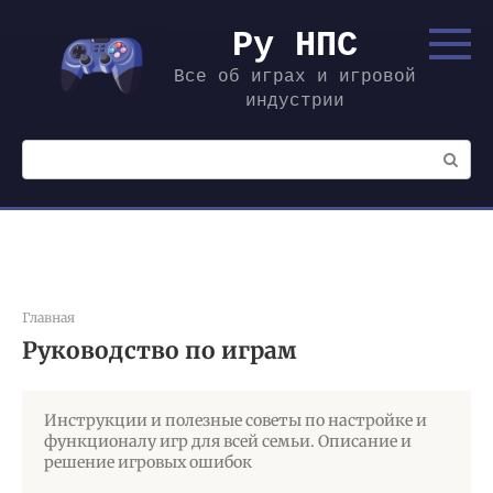
Перейти
к
Ру НПС
контенту
Все об играх и игровой
индустрии
Поиск:
Главная
Руководство по играм
Инструкции и полезные советы по настройке и
функционалу игр для всей семьи. Описание и
решение игровых ошибок