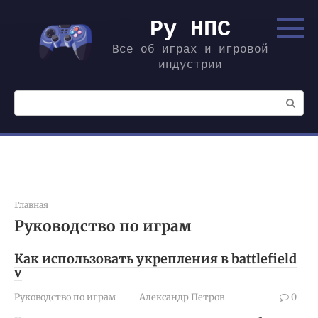
Перейти
к
Ру НПС
контенту
Все об играх и игровой
индустрии
Поиск:
Главная
Руководство по играм
Как использовать укрепления в battlefield
v
Руководство по играм
Александр Петров
0