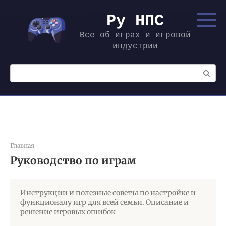
Перейти
к
Ру НПС
контенту
Все об играх и игровой
индустрии
Поиск:
Главная
Руководство по играм
Инструкции и полезные советы по настройке и
функционалу игр для всей семьи. Описание и
решение игровых ошибок