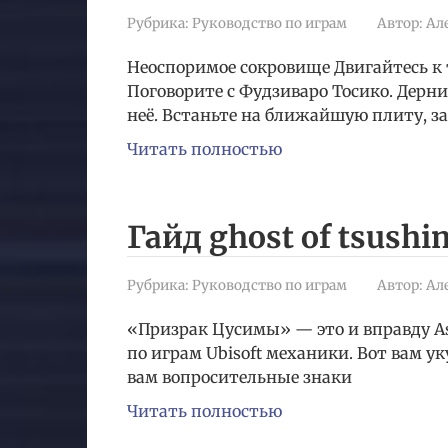
Рубрика:
Руководство по играм
Автор:
Ал
Неоспоримое сокровище Двигайтесь к т
Поговорите с Фудзиваро Тосико. Дерн
неё. Встаньте на ближайшую плиту, з
Читать полностью
Гайд ghost of tsushi
Рубрика:
Руководство по играм
Автор:
Ал
«Призрак Цусимы» — это и вправду As
по играм Ubisoft механики. Вот вам 
вам вопросительные знаки
Читать полностью