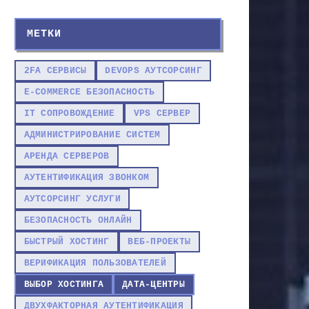
МЕТКИ
2FA СЕРВИСЫ
DEVOPS АУТСОРСИНГ
E-COMMERCE БЕЗОПАСНОСТЬ
IT СОПРОВОЖДЕНИЕ
VPS СЕРВЕР
АДМИНИСТРИРОВАНИЕ СИСТЕМ
АРЕНДА СЕРВЕРОВ
АУТЕНТИФИКАЦИЯ ЗВОНКОМ
АУТСОРСИНГ УСЛУГИ
БЕЗОПАСНОСТЬ ОНЛАЙН
БЫСТРЫЙ ХОСТИНГ
ВЕБ-ПРОЕКТЫ
ВЕРИФИКАЦИЯ ПОЛЬЗОВАТЕЛЕЙ
ВЫБОР ХОСТИНГА
ДАТА-ЦЕНТРЫ
ДВУХФАКТОРНАЯ АУТЕНТИФИКАЦИЯ