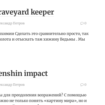
raveyard keeper
ександр Петров
0
химии Сделать это сравнительно просто, так
Болота и отыскать там хижину Ведьмы . Мы
enshin impact
ександр Петров
0
ы для преодоления возражений? С помощью
но не только понять «картину мира», но и