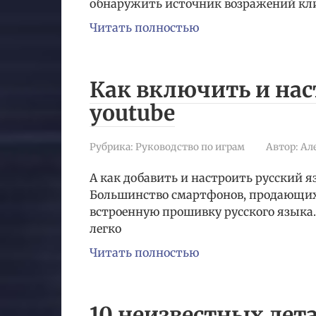
обнаружить источник возражений кли
Читать полностью
Как включить и нас
youtube
Рубрика:
Руководство по играм
Автор:
Ал
А как добавить и настроить русский я
Большинство смартфонов, продающих
встроенную прошивку русского язык
легко
Читать полностью
10 неизвестных дета