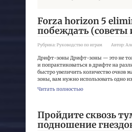
Forza horizon 5 elim
побеждать (советы 
Рубрика:
Руководство по играм
Автор:
Ал
Дрифт-зоны Дрифт-зоны — это не тол
и попрактиковаться в дрифте на разл
быстро увеличить количество очков м
зоны, вам нужно использовать одно из
Читать полностью
Пройдите сквозь ту
подношение гнездовь