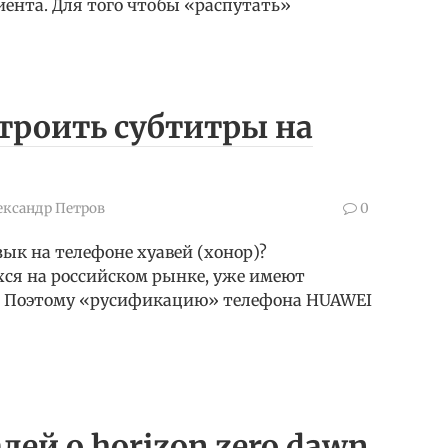
ента. Для того чтобы «распутать»
троить субтитры на
ександр Петров
0
зык на телефоне хуавей (хонор)?
ся на российском рынке, уже имеют
а. Поэтому «русификацию» телефона HUAWEI
лей о horizon zero dawn