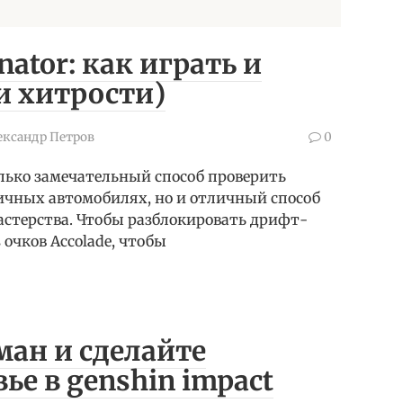
inator: как играть и
и хитрости)
ександр Петров
0
ько замечательный способ проверить
ичных автомобилях, но и отличный способ
астерства. Чтобы разблокировать дрифт-
 очков Accolade, чтобы
ман и сделайте
е в genshin impact