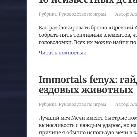
Рубрика:
Руководство по играм
Автор:
Ал
Как разблокировать броню «Древний 
собрать пять топливных элементов, 
головоломки. Всех их можно найти по
Читать полностью
Immortals fenyx: га
ездовых животных
Рубрика:
Руководство по играм
Автор:
Ал
Лучший меч Мечи имеют быстрые ком
выносливость с каждым ударом, но на
причине я обычно использую мечи в к