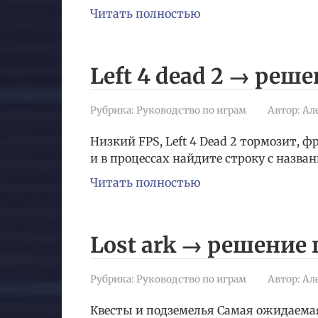
Читать полностью
Left 4 dead 2 → реш
Рубрика:
Руководство по играм
Автор:
Ал
Низкий FPS, Left 4 Dead 2 тормозит, 
и в процессах найдите строку с назван
Читать полностью
Lost ark → решение
Рубрика:
Руководство по играм
Автор:
Ал
Квесты и подземелья Самая ожидаема