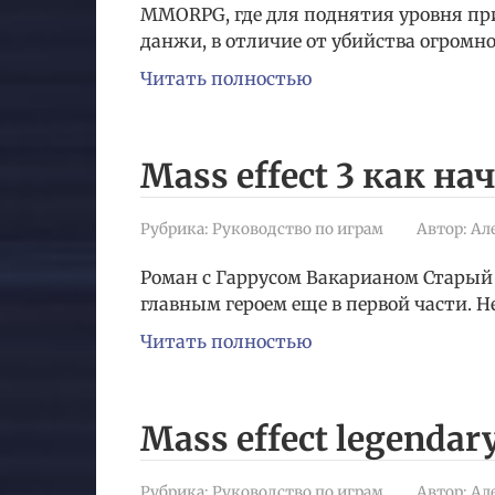
MMORPG, где для поднятия уровня пр
данжи, в отличие от убийства огромн
Читать полностью
Mass effect 3 как на
Рубрика:
Руководство по играм
Автор:
Ал
Роман с Гаррусом Вакарианом Старый 
главным героем еще в первой части. Не
Читать полностью
Mass effect legendary
Рубрика:
Руководство по играм
Автор:
Ал