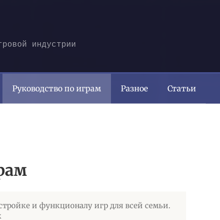
гровой индустрии
Руководство по играм
Разное
Статьи
рам
стройке и функционалу игр для всей семьи.
к